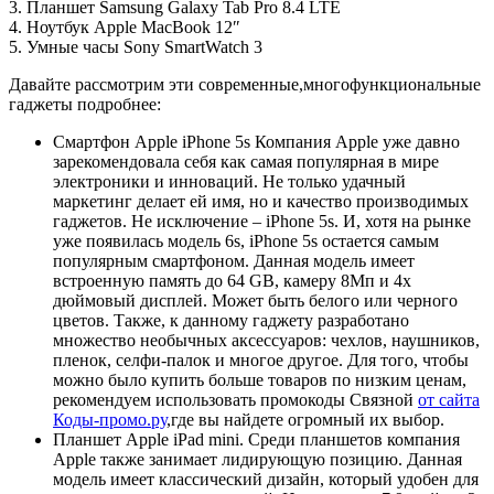
3. Планшет Samsung Galaxy Tab Pro 8.4 LTE
4. Ноутбук Apple MacBook 12″
5. Умные часы Sony SmartWatch 3
Давайте рассмотрим эти современные,многофункциональные
гаджеты подробнее:
Смартфон Apple iPhone 5s Компания Apple уже давно
зарекомендовала себя как самая популярная в мире
электроники и инноваций. Не только удачный
маркетинг делает ей имя, но и качество производимых
гаджетов. Не исключение – iPhone 5s. И, хотя на рынке
уже появилась модель 6s, iPhone 5s остается самым
популярным смартфоном. Данная модель имеет
встроенную память до 64 GB, камеру 8Мп и 4х
дюймовый дисплей. Может быть белого или черного
цветов. Также, к данному гаджету разработано
множество необычных аксессуаров: чехлов, наушников,
пленок, селфи-палок и многое другое. Для того, чтобы
можно было купить больше товаров по низким ценам,
рекомендуем использовать промокоды Связной
от сайта
Коды-промо.ру
,где вы найдете огромный их выбор.
Планшет Apple iPad mini. Среди планшетов компания
Apple также занимает лидирующую позицию. Данная
модель имеет классический дизайн, который удобен для