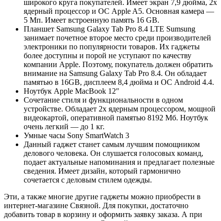
широкого круга покупателей. Имеет экран 7,9 дюйма, 2х
ядерный процессор и ОС Apple A5. Основная камера —
5 Мп. Имеет встроенную память 16 GB.
Планшет Samsung Galaxy Tab Pro 8.4 LTE Sumsung
занимает почетное второе место среди производителей
электроники по популярности товаров. Их гаджеты
более доступны и порой не уступают по качеству
компании Apple. Поэтому, покупатель должен обратить
внимание на Samsung Galaxy Tab Pro 8.4. Он обладает
памятью в 16GB, дисплеем 8,4 дюйма и ОС Android 4.4.
Ноутбук Apple MacBook 12″
Сочетание стиля и функциональности в одном
устройстве. Обладает 2х ядерным процессором, мощной
видеокартой, оперативной памятью 8192 Мб. Ноутбук
очень легкий — до 1 кг.
Умные часы Sony SmartWatch 3
Данный гаджет станет самым лучшим помощником
делового человека. Он слушается голосовых команд,
подает актуальные напоминания и предлагает полезные
сведения. Имеет дизайн, который гармонично
сочетается с деловым стилем одежды.
Эти, а также многие другие гаджеты можно приобрести в
интернет-магазине Связной. Для покупки, достаточно
добавить товар в корзину и оформить заявку заказа. А при