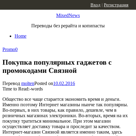
Skip to content
Вход
|
Регистрация
MixedNews
Переводы без рерайта и копипасты
Home
Promo
0
Покупка популярных гаджетов с
промокодами Связной
Перевод
molten
Posted on
10.02.2016
Time to Read:
-
words
Общество все чаще старается экономить время и деньги.
Именно поэтому Интернет магазины нынче так популярны.
Во-первых, в них товары, как правило, дешевле, чем в
розничных магазинах электроники. Во-вторых, время на их
покупку тратиться минимальное. При этом магазин
осуществляет доставку товара и проследит за качеством.
Интернет-магазин Связной является именно таким, здесь