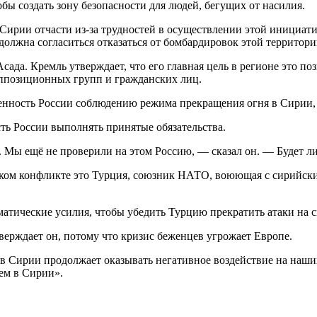
ы создать зону безопасности для людей, бегущих от насилия.
ирии отчасти из-за трудностей в осуществлении этой инициат
должна согласиться отказаться от бомбардировок этой территори
ада. Кремль утверждает, что его главная цель в регионе это п
ппозиционных групп и гражданских лиц.
нность России соблюдению режима прекращения огня в Сирии, 
сть России выполнять принятые обязательства.
. Мы ещё не проверили на этом Россию, — сказал он. — Будет л
ском конфликте это Турция, союзник НАТО, воюющая с сирийск
атические усилия, чтобы убедить Турцию прекратить атаки на с
верждает он, потому что кризис беженцев угрожает Европе.
 в Сирии продолжает оказывать негативное воздействие на наш
ем в Сирии».