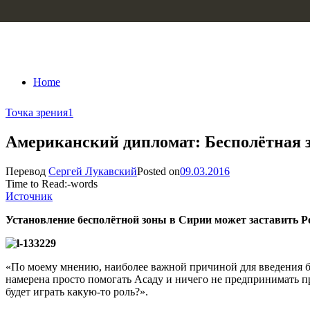
Skip to content
Home
Точка зрения
1
Американский дипломат: Бесполётная з
Перевод
Сергей Лукавский
Posted on
09.03.2016
Time to Read:
-
words
Источник
Установление бесполётной зоны в Сирии может заставить 
«По моему мнению, наиболее важной причиной для введения бес
намерена просто помогать Асаду и ничего не предпринимать п
будет играть какую-то роль?».