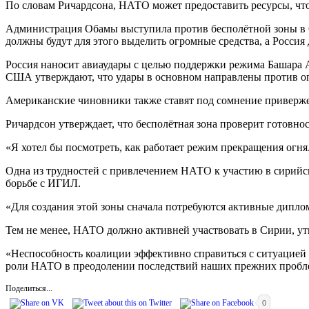
По словам Ричардсона, НАТО может предоставить ресурсы, чтоб
Администрация Обамы выступила против бесполётной зоны в С
должны будут для этого выделить огромные средства, а Россия 
Россия наносит авиаудары с целью поддержки режима Башара Ас
США утверждают, что удары в основном направлены против о
Американские чиновники также ставят под сомнение приверже
Ричардсон утверждает, что бесполётная зона проверит готовно
«Я хотел бы посмотреть, как работает режим прекращения огня
Одна из трудностей с привлечением НАТО к участию в сирий
борьбе с ИГИЛ.
«Для создания этой зоны сначала потребуются активные диплом
Тем не менее, НАТО должно активней участвовать в Сирии, ут
«Неспособность коалиции эффективно справиться с ситуацией
роли НАТО в преодолении последствий наших прежних пробл
Поделиться...
0