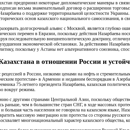
ахстан предпринял некоторые дипломатические маневры в связи
дписан весьма знаменательный договор о расширении торговых 
 Назарбаева о поддержке территориальной целостности Украины
орических основ казахского национального самосознания, в свя
а разорвать долгосрочный альянс с Москвой, является глубоко о
ических перемен в Евразии, поскольку действия Назарбаева нос
уя последовательную внешнеполитическую доктрину, отличную 
ухудшения экономической обстановки. За действиями Назарбаева
итику, поскольку у Астаны нет альтернативного союзника, спос
Казахстана в отношении России и усто
 с рецессией в России, низкими ценами на нефть и стремительн
еским протестам» в Армении и недавним беспорядкам в Азербай
еемника 75-летнего президента Назарбаева, казахская политичес
во вокруг режима.
ию с другими странами Центральной Азии, поскольку обществен
 раньше, чем в большинстве стран СНГ, в ходе массовых протест
и большая часть населения не говорила на казахском языке, Наз
твратить массовую эмиграцию или протесты со стороны русског
восхваляет многонациональный характер казахского общества, к