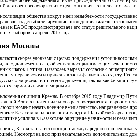
ло еще более выраженным после присоединения Россией Крыма в
ий для военного вторжения с целью «защиты этнических русски
нсолидации общества вокруг идеи незыблемости государственно
трализовать дестабилизирующие последствия тяжелого экономиче
траны к ЕАЭС продемонстрировала его статус решительного нац
вных выборов в апреле 2015 года.
яния Москвы
являются скорее уловками с целью поддержания устойчивого им
, но одновременно с одобрением воспринимающих реваншистску
нных шагов Путина. Назарбаев выразил согласие с общеприняты
венным переворотом и привел к власти фашистскую хунту. Его 
сского националистического движения, таким как бывший руков
ляются гармоничными и мирными.
отклонения от линии Кремля. В октябре 2015 году Владимир Пут
ральной Азии от потенциального распространения террористиче
любой момент начать военное вмешательство, направленное прот
енитет Казахстана на основании мандата Шанхайской организац
литике усилила в Казахстане ощущение уязвимости и беззащитн
машины, Казахстан занял позицию международного посредника, м
цией. Несмотря на всю привлекательность дополнительных дох