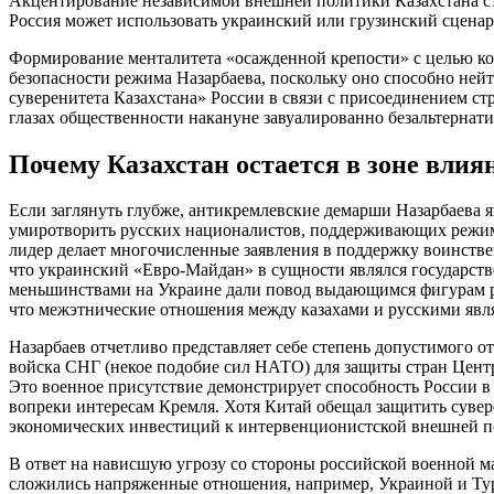
Акцентирование независимой внешней политики Казахстана ста
Россия может использовать украинский или грузинский сценар
Формирование менталитета «осажденной крепости» с целью ко
безопасности режима Назарбаева, поскольку оно способно ней
суверенитета Казахстана» России в связи с присоединением с
глазах общественности накануне завуалированно безальтернати
Почему Казахстан остается в зоне вли
Если заглянуть глубже, антикремлевские демарши Назарбаева 
умиротворить русских националистов, поддерживающих режим
лидер делает многочисленные заявления в поддержку воинстве
что украинский «Евро-Майдан» в сущности являлся государст
меньшинствами на Украине дали повод выдающимся фигурам ру
что межэтнические отношения между казахами и русскими яв
Назарбаев отчетливо представляет себе степень допустимого 
войска СНГ (некое подобие сил НАТО) для защиты стран Цент
Это военное присутствие демонстрирует способность России в 
вопреки интересам Кремля. Хотя Китай обещал защитить сувер
экономических инвестиций к интервенционистской внешней по
В ответ на нависшую угрозу со стороны российской военной 
сложились напряженные отношения, например, Украиной и Тур