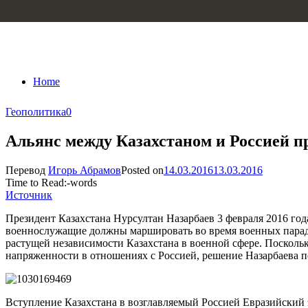
Skip to content
Home
Геополитика
0
Альянс между Казахстаном и Россией пр
Перевод
Игорь Абрамов
Posted on
14.03.2016
13.03.2016
Time to Read:
-
words
Источник
Президент Казахстана Нурсултан Назарбаев 3 февраля 2016 го
военнослужащие должны маршировать во время военных парадов
растущей независимости Казахстана в военной сфере. Поскольк
напряженности в отношениях с Россией, решение Назарбаева п
Вступление Казахстана в возглавляемый Россией Евразийский