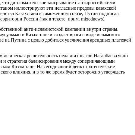
т, что дипломатическое заигрывание с антироссийскими
станом иллюстрируют эти негласные пределы казахской
енства Казахстана в таможенном союзе, Путин подписал
ерритории России (так в тексте, прим. mixednews).
собственной анти-исламистской кампании внутри страны.
ульман в Казахстане и создает врага в виде исламского
ние на Путина с целью добиться увеличения арендных платежей
мволическая решительность недавних шагов Назарбаева явно
ти и стратегия балансирования между соперничающими
ском Казахстане. На сегодняшний день стратегические
ского влияния, и в то же время будет осторожно утверждать