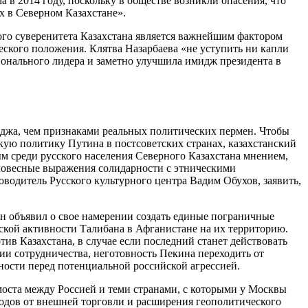
 2014 году, поскольку в обществе возникли опасения, что
х в Северном Казахстане».
го суверенитета Казахстана является важнейшим фактором
ского положения. Клятва Назарбаева «не уступить ни капли
ионального лидера и заметно улучшила имидж президента в
иджа, чем признаками реальных политических пермен. Чтобы
ю политику Путина в постсоветских странах, казахстанский
м среди русского населения Северного Казахстана мнением,
словесные выражения солидарности с этническими
одитель Русского культурного центра Вадим Обухов, заявить,
ин объявил о свое намерении создать единые пограничные
ской активности Талибана в Афганистане на их территорию.
ив Казахстана, в случае если последний станет действовать
ии сотрудничества, неготовность Пекина переходить от
ости перед потенциальной российской агрессией.
оста между Россией и теми странами, с которыми у Москвы
одов от внешней торговли и расширения геополитического