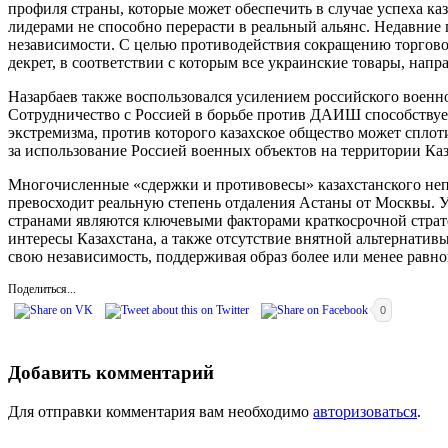
профиля страны, которые может обеспечить в случае успеха ка
лидерами не способно перерасти в реальный альянс. Недавни
независимости. С целью противодействия сокращению торгово
декрет, в соответствии с которым все украинские товары, напр
Назарбаев также воспользовался усилением российского военн
Сотрудничество с Россией в борьбе против ДАИШ способствует
экстремизма, против которого казахское общество может сплот
за использование Россией военных объектов на территории Каз
Многочисленные «сдержки и противовесы» казахстанского неп
превосходит реальную степень отдаления Астаны от Москвы.
странами являются ключевыми факторами краткосрочной страте
интересы Казахстана, а также отсутствие внятной альтернативы
свою независимость, поддерживая образ более или менее равно
Поделиться...
0
Добавить комментарий
Для отправки комментария вам необходимо
авторизоваться
.