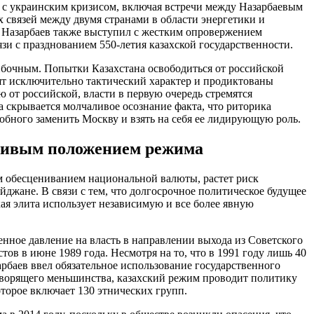
 с украинским кризисом, включая встречи между Назарбаевым
связей между двумя странами в области энергетики и
. Назарбаев также выступил с жестким опровержением
зи с празднованием 550-летия казахской государственности.
шибочным. Попытки Казахстана освободиться от российской
ят исключительно тактический характер и продиктованы
от российской, власти в первую очередь стремятся
 скрывается молчаливое осознание факта, что риторика
обного заменить Москву и взять на себя ее лидирующую роль.
йчивым положением режима
ым обесцениванием национальной валюты, растет риск
джане. В связи с тем, что долгосрочное политическое будущее
кая элита использует независимую и все более явную
ное давление на власть в направлении выхода из Советского
ов в июне 1989 года. Несмотря на то, что в 1991 году лишь 40
арбаев ввел обязательное использование государственного
оворящего меньшинства, казахский режим проводит политику
оторое включает 130 этнических групп.