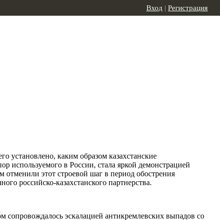
Вход
|
Регистрация
го установлено, каким образом казахстанские
ор используемого в России, стала яркой демонстрацией
ом отменили этот строевой шаг в период обострения
ного российско-казахстанского партнерства.
ом сопровождалось эскалацией антикремлевских выпадов со