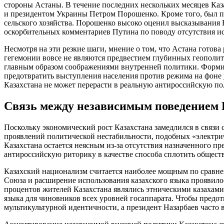
стороны Астаны. В течение последних нескольких месяцев Каз
и президентом Украины Петром Порошенко. Кроме того, был по
сельского хозяйства. Порошенко высоко оценил высказывания
оскорбительных комментариев Путина по поводу отсутствия ист
Несмотря на эти резкие шаги, мнение о том, что Астана готов
гегемонии вовсе не являются предвестием глубинных геополит
главным образом соображениями внутренней политики. Формир
предотвратить выступления населения против режима на фоне 
Казахстана не может перерасти в реальную антироссийскую пол
Связь между независимым поведением 
Поскольку экономический рост Казахстана замедлился в связи
проявлений политической нестабильности, подобных «электрич
Казахстана остается неясным из-за отсутствия назначенного пр
антироссийскую риторику в качестве способа сплотить общест
Казахский национализм считается наиболее мощным по сравнен
Союза и расширение использования казахского языка проявилось
процентов жителей Казахстана являлись этническими казахами 
языка для чиновников всех уровней госаппарата. Чтобы предо
мультикультурной идентичности, а президент Назарбаев часто 