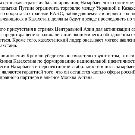
захстанская стратегия балансирования, Назарбаев четко понимае
е попытки Путина ограничить торговлю между Украиной и Казах
го оборота со странами ЕАЭС, наблюдавшемуся в первый год чл
авляющиеся в Казахстан, должны будут прежде проследовать по т
ого присутствия в странах Центральной Азии для активизации 
 предотвращению радикализации экономически обездоленных мус
иться. Кроме того, казахстанский лидер оказывает мягкое давле
ахстана.
овиновения Кремлю убедительно свидетельствуют о том, что си
 Усилия Казахстана по формированию национальной идентичнос
гии Назарбаева и перспективной стабильности в пост-назарбаев
 являются гарантией того, что он останется частью сферы россий
правного партнера в альянсе Москва-Астана.