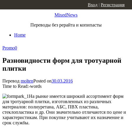
Skip to content
Вход
|
Регистрация
MixedNews
Переводы без рерайта и копипасты
Home
Promo
0
Разновидности форм для тротуарной
плитки
Перевод
molten
Posted on
30.03.2016
Time to Read:
-
words
На рынке имеется широкий ассортимент форм
для тротуарной плитки, изготовленных из различных
материалов: полиуретана, АБС, ПВХ пластика,
стеклопластика и др. Они значительно отличаются по цене и
характеристикам. При покупке учитывают их назначение и
срок службы.