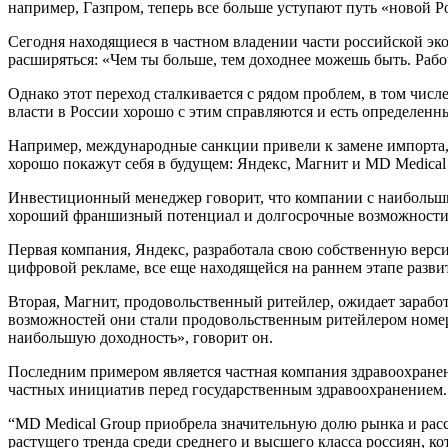
например, Газпром, теперь все больше уступают путь «новой Р
Сегодня находящиеся в частном владении части российской эко
расширяться: «Чем ты больше, тем доходнее можешь быть. Рабоч
Однако этот переход сталкивается с рядом проблем, в том чи
власти в России хорошо с этим справляются и есть определен
Например, международные санкции привели к замене импорта, 
хорошо покажут себя в будущем: Яндекс, Магнит и MD Medical
Инвестиционный менеджер говорит, что компании с наибольши
хороший франшизный потенциал и долгосрочные возможности 
Первая компания, Яндекс, разработала свою собственную верс
цифровой рекламе, все еще находящейся на раннем этапе разв
Вторая, Магнит, продовольственный ритейлер, ожидает зарабо
возможностей они стали продовольственным ритейлером номер 
наибольшую доходность», говорит он.
Последним примером является частная компания здравоохранен
частных инициатив перед государственным здравоохранением.
“MD Medical Group приобрела значительную долю рынка и расс
растущего тренда среди среднего и высшего класса россиян, к