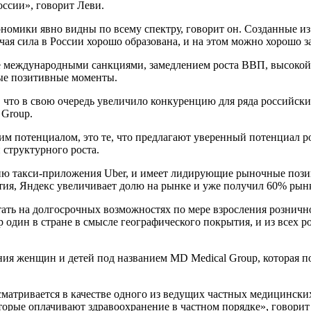
оссии», говорит Леви.
номики явно видны по всему спектру, говорит он. Созданные из
ая сила в России хорошо образована, и на этом можно хорошо за
сле международными санкциями, замедлением роста ВВП, высокой
ные позитивные моменты.
что в свою очередь увеличило конкуренцию для ряда российски
 Group.
м потенциалом, это те, что предлагают уверенный потенциал р
структурного роста.
ию такси-приложения Uber, и имеет лидирующие рыночные позиц
ития, Яндекс увеличивает долю на рынке и уже получил 60% рын
тать на долгосрочных возможностях по мере взросления рознич
один в стране в смысле географического покрытия, и из всех 
ия женщин и детей под названием MD Medical Group, которая п
матривается в качестве одного из ведущих частных медицински
оторые оплачивают здравоохранение в частном порядке», говорит