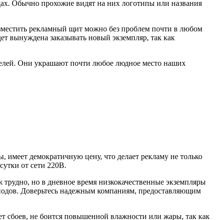
дах. Обычно прохожие видят на них логотипы или названия
Разместить рекламный щит можно без проблем почти в любом
дет вынуждена заказывать новый экземпляр, так как
телей. Они украшают почти любое людное место наших
ы, имеет демократичную цену, что делает рекламу не только
сутки от сети 220В.
ж трудно, но в дневное время низкокачественные экземпляры
тодиодов. Доверьтесь надежным компаниям, предоставляющим
т сбоев, не боится повышенной влажности или жары, так как