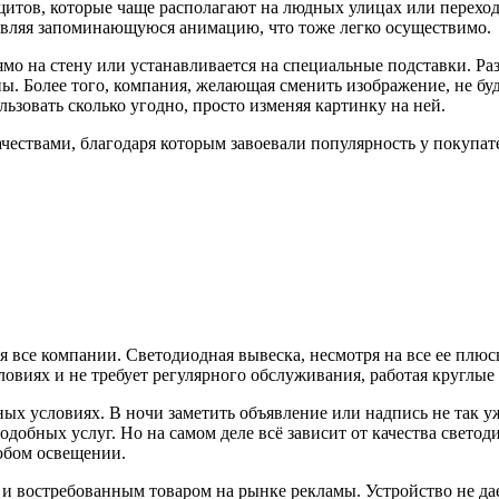
щитов, которые чаще располагают на людных улицах или перехо
бавляя запоминающуюся анимацию, что тоже легко осуществимо.
рямо на стену или устанавливается на специальные подставки. 
ны. Более того, компания, желающая сменить изображение, не бу
ьзовать сколько угодно, просто изменяя картинку на ней.
ествами, благодаря которым завоевали популярность у покупа
я все компании. Светодиодная вывеска, несмотря на все ее плюс
овиях и не требует регулярного обслуживания, работая круглые 
ых условиях. В ночи заметить объявление или надпись не так у
 подобных услуг. Но на самом деле всё зависит от качества све
юбом освещении.
и востребованным товаром на рынке рекламы. Устройство не дае