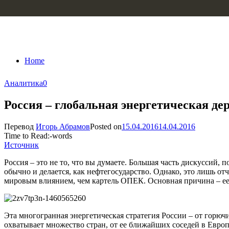
Skip to content
Home
Аналитика
0
Россия – глобальная энергетическая дер
Перевод
Игорь Абрамов
Posted on
15.04.2016
14.04.2016
Time to Read:
-
words
Источник
Россия – это не то, что вы думаете. Большая часть дискуссий,
обычно и делается, как нефтегосударство. Однако, это лишь о
мировым влиянием, чем картель ОПЕК. Основная причина – ее 
Эта многогранная энергетическая стратегия России – от горю
охватывает множество стран, от ее ближайших соседей в Евро