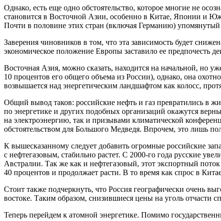
Однако, есть еще одно обстоятельство, которое многие не осоз
становится в Восточной Азии, особенно в Китае, Японии и Южн
Почти в половине этих стран (включая Германию) упомянутый п
Заверения чиновников в том, что эта зависимость будет сниже
экономическое положение Европы заставило ее предпочесть д
Восточная Азия, можно сказать, находится на начальной, но у
10 процентов его общего объема из России), однако, она охот
возвышается над энергетическим ландшафтом как колосс, пр
Общий вывод таков: российские нефть и газ превратились в ж
по энергетике и других подобных организаций окажутся верны
на электроэнергию, так и призывами климатической конферен
обстоятельством для Большого Медведя. Впрочем, это лишь по
К вышесказанному следует добавить огромные российские запа
с нефтегазовым, стабильно растет. С 2000-го года русские ув
Австралии. Так же как и нефтегазовый, этот экспортный пото
40 процентов и продолжает расти. В то время как спрос в Кит
Стоит также подчеркнуть, что Россия географически очень выг
востоке. Таким образом, снизившиеся цены на уголь отчасти
Теперь перейдем к атомной энергетике. Помимо государственн