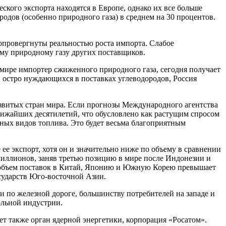
ского экспорта находятся в Европе, однако их все больше
одов (особенно природного газа) в среднем на 30 процентов.
 опровергнуты реальностью роста импорта. Слабое
му природному газу других поставщиков.
в мире импортер сжиженного природного газа, сегодня получает
в, остро нуждающихся в поставках углеводородов, Россия
звитых стран мира. Если прогнозы Международного агентства
ближайших десятилетий, что обусловлено как растущим спросом
ных видов топлива. Это будет весьма благоприятным
е экспорт, хотя он и значительно ниже по объему в сравнении
 миллионов, заняв третью позицию в мире после Индонезии и
ем объем поставок в Китай, Японию и Южную Корею превышает
осударств Юго-восточной Азии.
и по железной дороге, большинству потребителей на западе и
ольной индустрии.
т также орган ядерной энергетики, корпорация «Росатом».