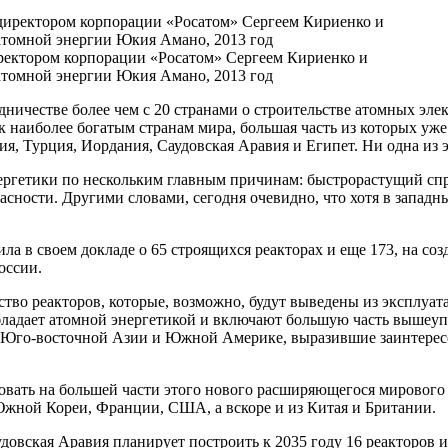
ректором корпорации «Росатом» Сергеем Кириенко и
атомной энергии Юкия Амано, 2013 год
ничестве более чем с 20 странами о строительстве атомных элек
к наиболее богатым странам мира, большая часть из которых уж
я, Турция, Иордания, Саудовская Аравия и Египет. Ни одна из э
ергетики по нескольким главным причинам: быстрорастущий спр
сности. Другими словами, сегодня очевидно, что хотя в западны
ла в своем докладе о 65 строящихся реакторах и еще 173, на с
оссии.
тво реакторов, которые, возможно, будут выведены из эксплуа
обладает атомной энергетикой и включают большую часть выше
е, Юго-восточной Азии и Южной Америке, выразившие заинтерес
ровать на большей части этого нового расширяющегося мирового
жной Кореи, Франции, США, а вскоре и из Китая и Британии.
аудовская Аравия планирует построить к 2035 году 16 реакторо