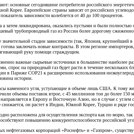
нают: основные сегодняшние потребители российского энергетиче
ой Корее. Европейские страны зависят от российских углеводор
оказатель зависимости колеблется от 40 до 100 процентов.
на а затем ликвидирована, оказались пустыми и были полностью
ешевый трубопроводный газ из России более дорогому сжиженно
же значительной стадии зависимости (так, Япония, крупнейший 
но готова заключать новые контракты. В этом регионе импортеро
отягивающий руку помощи страждущим.
изненно важные сырьевые источники в большинстве наиболее ра
ми, спрос на природный газ будет расти в течение нескольких 
ции в Париже COP21 к расширению использования низкоуглерод
ловина истории.
сы каменного угля, уступающие в объеме лишь США. К тому же е
еличили объемы поставок втрое, с 45 миллионов тон до более 150
к направляется в Европу и Восточную Азию, но в случае с угл
ае снижается, он растет в Индии, Южной Корее, Турции и ряде г
одно расположена для осуществления экспорта как по морю, так 
 способствуют повышению конкурентоспособности российской уг
ых нефтегазовых корпораций «Роснефть» и «Газпром», существуе