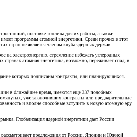
тростанций, поставке топлива для их работы, а также
е имеет программы атомной энергетики. Среди прочих в этот
тих стран не является членом клуба ядерных держав.
ос на электроэнергию, стремление избежать углеродных
х странах атомная энергетика, возможно, переживает спад, в
оздание которых подписаны контракты, или планирующихся.
тации в ближайшее время, имеются еще 337 подобных
упомянутых, уже заключивших контракты или предварительные
ованность и вполне способные вступить в новую атомную эру
 рынка. Глобализация ядерной энергетики дает России
в и рассматривает предложения от России, Японии и Южной