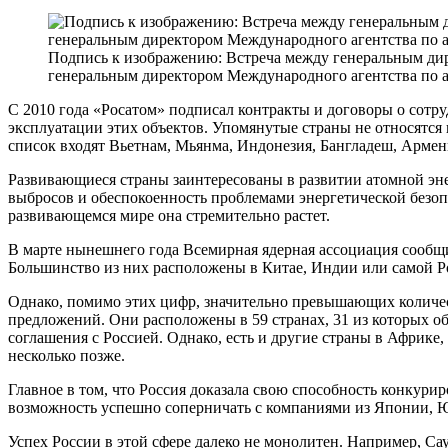
Подпись к изображению: Встреча между генеральным ди
генеральным директором Международного агентства по 
С 2010 года «Росатом» подписал контракты и договоры о сотруд
эксплуатации этих объектов. Упомянутые страны не относятся 
список входят Вьетнам, Мьянма, Индонезия, Бангладеш, Армени
Развивающиеся страны заинтересованы в развитии атомной эн
выбросов и обеспокоенность проблемами энергетической безопа
развивающемся мире она стремительно растет.
В марте нынешнего года Всемирная ядерная ассоциация сообщи
Большинство из них расположены в Китае, Индии или самой Р
Однако, помимо этих цифр, значительно превышающих количес
предложений. Они расположены в 59 странах, 31 из которых 
соглашения с Россией. Однако, есть и другие страны в Африк
несколько позже.
Главное в том, что Россия доказала свою способность конкури
возможность успешно соперничать с компаниями из Японии, Ю
Успех России в этой сфере далеко не монолитен. Например, С