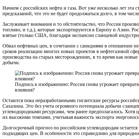
Начнем с российских нефти и газа. Вот уже несколько лет эта 
предсказаний, что это не будет продолжаться долго, в том чи
Заслуживает внимания и то обстоятельство, что Россия произв
топливо, и т.д.), которые экспортируются в Европу и Азию. Ро
взятые (только США, благодаря экспансии сланцевой индустрии
Обвал нефтяных цен, в сочетании с санкциями в отношении неф
сроков реализации многих новых проектов в нефтегазовой сфе
производства на старых месторождениях, в то время как новы
добычи.
Подпись к изображению: Россия снова угрожает преврати
влияния?
Остаются пока неразработанными гигантские ресурсы российс
Сахалина. Это без учета огромного потенциала добычи сланцево
углеводородными ресурсами, чем ранее предполагалось. Хотя ц
их высокими темпами, учитывая важность экспорта энергоноси
Долгосрочный прогноз по российским углеводородам остается 
подходящих цен. В особенности это справедливо для природног