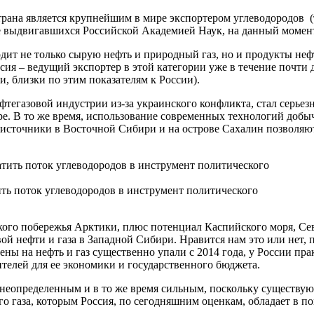
страна является крупнейшим в мире экспортером углеводородов (
сле выдвигавшихся Российской Академией Наук, на данный момент
одит не только сырую нефть и природный газ, но и продукты неф
ссия – ведущий экспортер в этой категории уже в течение почти 
, близки по этим показателям к России).
тегазовой индустрии из-за украинского конфликта, стал серьез
ре. В то же время, использование современных технологий добы
е источники в Восточной Сибири и на острове Сахалин позволя
ть поток углеводородов в инструмент политического
кого побережья Арктики, плюс потенциал Каспийского моря, Се
й нефти и газа в Западной Сибири. Нравится нам это или нет, пр
ены на нефть и газ существенно упали с 2014 года, у России пра
телей для ее экономики и государственного бюджета.
неопределенным и в то же время сильным, поскольку существуют
о газа, которым Россия, по сегодняшним оценкам, обладает в п