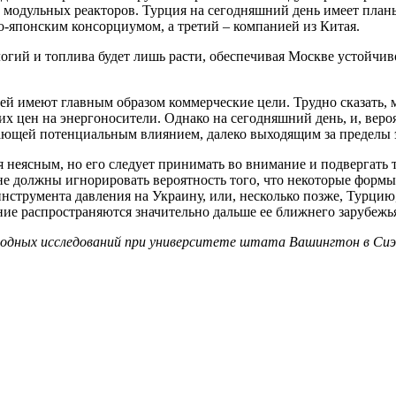
х модульных реакторов. Турция на сегодняшний день имеет план
о-японским консорциумом, а третий – компанией из Китая.
огий и топлива будет лишь расти, обеспечивая Москве устойчив
 имеют главным образом коммерческие цели. Трудно сказать, мно
их цен на энергоносители. Однако на сегодняшний день, и, веро
дающей потенциальным влиянием, далеко выходящим за пределы 
я неясным, но его следует принимать во внимание и подвергать 
е должны игнорировать вероятность того, что некоторые формы э
инструмента давления на Украину, или, несколько позже, Турцию
ние распространяются значительно дальше ее ближнего зарубежь
одных исследований при университете штата Вашингтон в Си