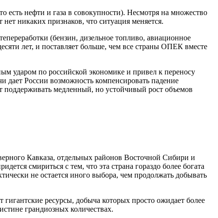
то есть нефти и газа в совокупности). Несмотря на множество
 нет никаких признаков, что ситуация меняется.
тепереработки (бензин, дизельное топливо, авиационное
десяти лет, и поставляет больше, чем все страны ОПЕК вместе
ным ударом по российской экономике и привел к переносу
чи дает России возможность компенсировать падение
ют поддерживать медленный, но устойчивый рост объемов
верного Кавказа, отдельных районов Восточной Сибири и
идется смириться с тем, что эта страна гораздо более богата
ктически не остается иного выбора, чем продолжать добывать
 гигантские ресурсы, добыча которых просто ожидает более
оистине грандиозных количествах.