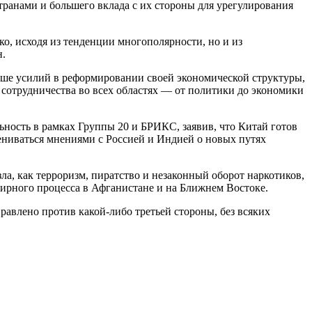
ранами и большего вклада с их стороны для урегулирования
о, исходя из тенденции многополярности, но и из
н.
ьше усилий в реформировании своей экономической структуры,
отрудничества во всех областях — от политики до экономики
ьность в рамках Группы 20 и БРИКС, заявив, что Китай готов
ениваться мнениями с Россией и Индией о новых путях
а, как терроризм, пиратство и незаконный оборот наркотиков,
ирного процесса в Афганистане и на Ближнем Востоке.
авлено против какой-либо третьей стороны, без всяких