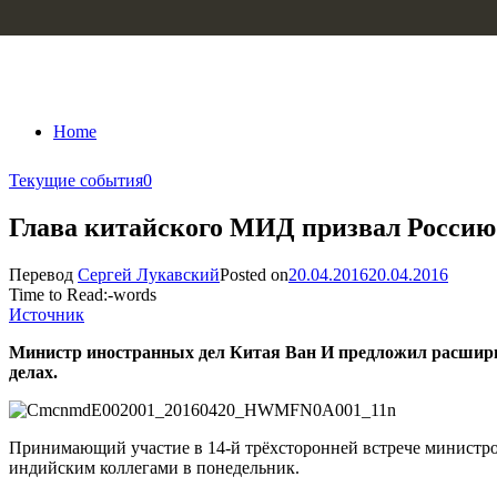
Skip to content
Home
Текущие события
0
Глава китайского МИД призвал Россию 
Перевод
Сергей Лукавский
Posted on
20.04.2016
20.04.2016
Time to Read:
-
words
Источник
Министр иностранных дел Китая Ван И предложил расширит
делах.
Принимающий участие в 14-й трёхсторонней встрече министро
индийским коллегами в понедельник.