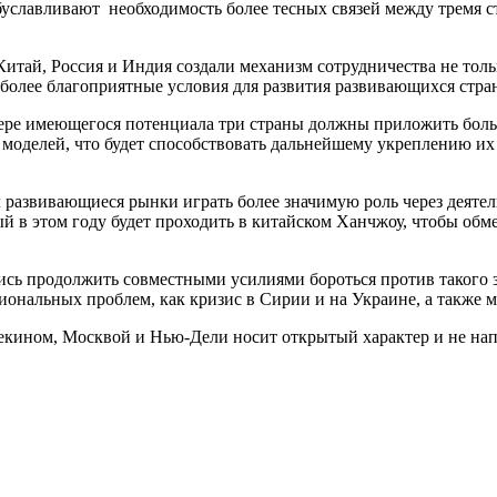
славливают необходимость более тесных связей между тремя ст
тай, Россия и Индия создали механизм сотрудничества не тольк
 более благоприятные условия для развития развивающихся стра
 мере имеющегося потенциала три страны должны приложить бол
делей, что будет способствовать дальнейшему укреплению их с
 развивающиеся рынки играть более значимую роль через деятел
й в этом году будет проходить в китайском Ханчжоу, чтобы обм
сь продолжить совместными усилиями бороться против такого зл
нальных проблем, как кризис в Сирии и на Украине, а также м
кином, Москвой и Нью-Дели носит открытый характер и не напр