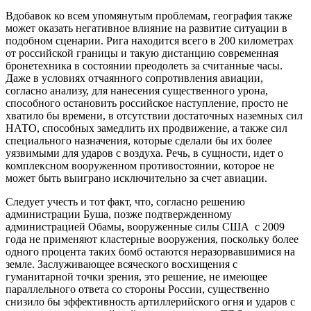
Вдобавок ко всем упомянутым проблемам, география также
может оказать негативное влияние на развитие ситуации в
подобном сценарии. Рига находится всего в 200 километрах
от российской границы и такую дистанцию современная
бронетехника в состоянии преодолеть за считанные часы.
Даже в условиях отчаянного сопротивления авиации,
согласно анализу, для нанесения существенного урона,
способного остановить российское наступление, просто не
хватило бы времени, в отсутствии достаточных наземных сил
НАТО, способных замедлить их продвижение, а также сил
специального назначения, которые сделали бы их более
уязвимыми для ударов с воздуха. Речь, в сущности, идет о
комплексном вооруженном противостоянии, которое не
может быть выиграно исключительно за счет авиации.
Следует учесть и тот факт, что, согласно решению
администрации Буша, позже подтвержденному
администрацией Обамы, вооруженные силы США с 2009
года не применяют кластерные вооружения, поскольку более
одного процента таких бомб остаются неразорвавшимися на
земле. Заслуживающее всяческого восхищения с
гуманитарной точки зрения, это решение, не имеющее
параллельного ответа со стороны России, существенно
снизило бы эффективность артиллерийского огня и ударов с