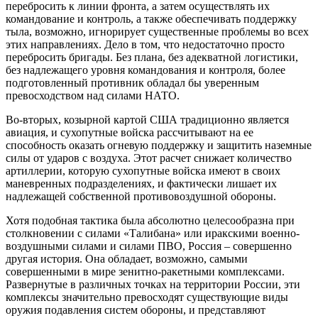
перебросить к линии фронта, а затем осуществлять их
командование и контроль, а также обеспечивать поддержку
тыла, возможно, игнорирует существенные проблемы во всех
этих направлениях. Дело в том, что недостаточно просто
перебросить бригады. Без плана, без адекватной логистики,
без надлежащего уровня командования и контроля, более
подготовленный противник обладал бы уверенным
превосходством над силами НАТО.
Во-вторых, козырной картой США традиционно является
авиация, и сухопутные войска рассчитывают на ее
способность оказать огневую поддержку и защитить наземные
силы от ударов с воздуха. Этот расчет снижает количество
артиллерии, которую сухопутные войска имеют в своих
маневренных подразделениях, и фактически лишает их
надлежащей собственной противовоздушной обороны.
Хотя подобная тактика была абсолютно целесообразна при
столкновении с силами «Талибана» или иракскими военно-
воздушными силами и силами ПВО, Россия – совершенно
другая история. Она обладает, возможно, самыми
совершенными в мире зенитно-ракетными комплексами.
Развернутые в различных точках на территории России, эти
комплексы значительно превосходят существующие виды
оружия подавления систем обороны, и представляют