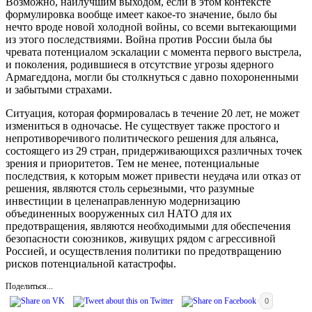
Возможно, наилучшим выходом, если в этом контексте
формулировка вообще имеет какое-то значение, было бы
нечто вроде новой холодной войны, со всеми вытекающими
из этого последствиями. Война против России была бы
чревата потенциалом эскалации с момента первого выстрела,
и поколения, родившиеся в отсутствие угрозы ядерного
Армагеддона, могли бы столкнуться с давно похороненными
и забытыми страхами.
Ситуация, которая формировалась в течение 20 лет, не может
измениться в одночасье. Не существует также простого и
непротиворечивого политического решения для альянса,
состоящего из 29 стран, придерживающихся различных точек
зрения и приоритетов. Тем не менее, потенциальные
последствия, к которым может привести неудача или отказ от
решения, являются столь серьезными, что разумные
инвестиции в целенаправленную модернизацию
объединенных вооруженных сил НАТО для их
предотвращения, являются необходимыми для обеспечения
безопасности союзников, живущих рядом с агрессивной
Россией, и осуществления политики по предотвращению
рисков потенциальной катастрофы.
Поделиться...
0