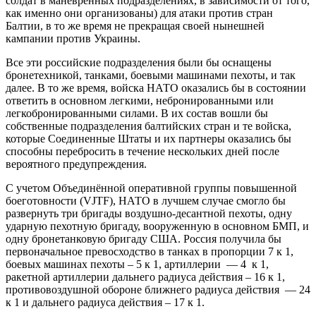
солдат в маневренных подразделениях, в зависимости от того,
как именно они организованы) для атаки против стран
Балтии, в то же время не прекращая своей нынешней
кампании против Украины.
Все эти российские подразделения были бы оснащены
бронетехникой, танками, боевыми машинами пехоты, и так
далее. В то же время, войска НАТО оказались бы в состоянии
ответить в основном легкими, небронированными или
легкобронированными силами. В их состав вошли бы
собственные подразделения балтийских стран и те войска,
которые Соединенные Штаты и их партнеры оказались бы
способны перебросить в течение нескольких дней после
вероятного предупреждения.
С учетом Объединённой оперативной группы повышенной
боеготовности (VJTF), НАТО в лучшем случае смогло бы
развернуть три бригады воздушно-десантной пехоты, одну
ударную пехотную бригаду, вооруженную в основном БМП, и
одну бронетанковую бригаду США. Россия получила бы
первоначальное превосходство в танках в пропорции 7 к 1,
боевых машинах пехоты – 5 к 1, артиллерии — 4 к 1,
ракетной артиллерии дальнего радиуса действия – 16 к 1,
противовоздушной обороне ближнего радиуса действия — 24
к 1 и дальнего радиуса действия – 17 к 1.