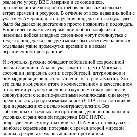
реальную угрозу ВВС Америки и ее союзников,
противодействие которой потребовало бы значительных
затрат времени и ресурсов. В отличие от всех недавних войн с
участием Америки, для получения поддержки с воздуха здесь
было бы далеко не достаточно просто позвонить и подождать.
В критически важные первые дни любого конфликта
наземные войска западных союзников могут столкнуться с
тем, что поддержка с воздуха может быть обеспечена лишь в
отдельные узкие промежутки времени и в весьма
ограниченном пространстве.
И в-третьих, русские обладают собственной современной
боевой авиацией. Анализ указывает на то, что Москва в
состоянии направить сотни истребителей, штурмовиков и
бомбардировщиков для наступления на страны Балтии. Хотя
эти силы в конечном итоге в количественном и качественном
отношении уступают военно-воздушным силам альянса, в
совокупности с зенитно-ракетными комплексами они могут
представлять угрозу наземным войска США и их союзников
при перемещениях с целью контрнаступления. Без
собственных наземных сил противовоздушной обороны и в
условиях ограниченной поддержки ВВС НАТО,
подразделения сухопутных войск США могут столкнуться с
наиболее серьезными потерями с времен второй мировой
войны в результате ударов авиации противника.