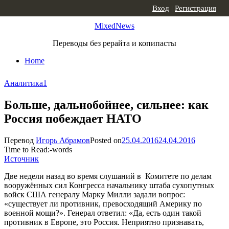
Skip to content
Вход
|
Регистрация
MixedNews
Переводы без рерайта и копипасты
Home
Аналитика
1
Больше, дальнобойнее, сильнее: как
Россия побеждает НАТО
Перевод
Игорь Абрамов
Posted on
25.04.2016
24.04.2016
Time to Read:
-
words
Источник
Две недели назад во время слушаний в Комитете по делам
вооружённых сил Конгресса начальнику штаба сухопутных
войск США генералу Марку Милли задали вопрос:
«существует ли противник, превосходящий Америку по
военной мощи?». Генерал ответил: «Да, есть один такой
противник в Европе, это Россия. Неприятно признавать,