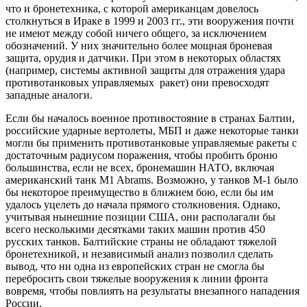
что и бронетехника, с которой американцам довелось
столкнуться в Ираке в 1999 и 2003 гг., эти вооружения почти
не имеют между собой ничего общего, за исключением
обозначений. У них значительно более мощная броневая
защита, орудия и датчики. При этом в некоторых областях
(например, системы активной защиты для отражения удара
противотанковых управляемых ракет) они превосходят
западные аналоги.
Если бы началось военное противостояние в странах Балтии,
российские ударные вертолеты, МБП и даже некоторые танки
могли бы применить противотанковые управляемые ракеты с
достаточным радиусом поражения, чтобы пробить броню
большинства, если не всех, бронемашин НАТО, включая
американский танк M1 Abrams. Возможно, у танков М-1 было
бы некоторое преимущество в ближнем бою, если бы им
удалось уцелеть до начала прямого столкновения. Однако,
учитывая нынешние позиции США, они располагали бы
всего несколькими десятками таких машин против 450
русских танков. Балтийские страны не обладают тяжелой
бронетехникой, и независимый анализ позволил сделать
вывод, что ни одна из европейских стран не смогла бы
перебросить свои тяжелые вооружения к линии фронта
вовремя, чтобы повлиять на результаты внезапного нападения
России.