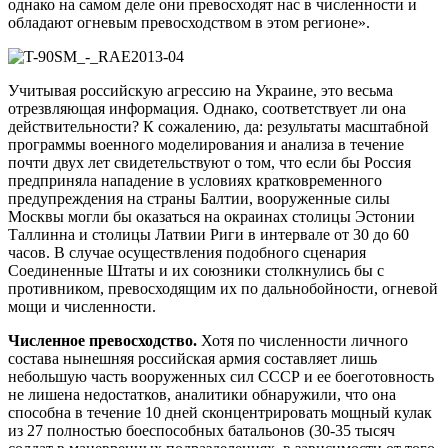
однако на самом деле они превосходят нас в численности и
обладают огневым превосходством в этом регионе».
Учитывая российскую агрессию на Украине, это весьма
отрезвляющая информация. Однако, соответствует ли она
действительности? К сожалению, да: результаты масштабной
программы военного моделирования и анализа в течение
почти двух лет свидетельствуют о том, что если бы Россия
предприняла нападение в условиях кратковременного
предупреждения на страны Балтии, вооруженные силы
Москвы могли бы оказаться на окраинах столицы Эстонии
Таллинна и столицы Латвии Риги в интервале от 30 до 60
часов. В случае осуществления подобного сценария
Соединенные Штаты и их союзники столкнулись бы с
противником, превосходящим их по дальнобойности, огневой
мощи и численности.
Численное превосходство.
Хотя по численности личного
состава нынешняя российская армия составляет лишь
небольшую часть вооруженных сил СССР и ее боеготовность
не лишена недостатков, аналитики обнаружили, что она
способна в течение 10 дней сконцентрировать мощный кулак
из 27 полностью боеспособных батальонов (30-35 тысяч