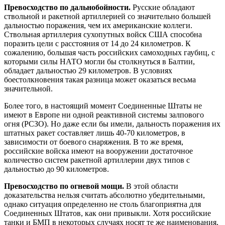
Превосходство по дальнобойности.
Русские обладают
ствольной и ракетной артиллерией со значительно большей
дальностью поражения, чем их американские коллеги.
Ствольная артиллерия сухопутных войск США способна
поразить цели с расстояния от 14 до 24 километров. К
сожалению, большая часть российских самоходных гаубиц, с
которыми силы НАТО могли бы столкнуться в Балтии,
обладает дальностью 29 километров. В условиях
боестолкновения такая разница может оказаться весьма
значительной.
Более того, в настоящий момент Соединенные Штаты не
имеют в Европе ни одной реактивной системы залпового
огня (РСЗО). Но даже если бы имели, дальность поражения их
штатных ракет составляет лишь 40-70 километров, в
зависимости от боевого снаряжения. В то же время,
российские войска имеют на вооружении достаточное
количество систем ракетной артиллерии двух типов с
дальностью до 90 километров.
Превосходство по огневой мощи.
В этой области
доказательства нельзя считать абсолютно убедительными,
однако ситуация определенно не столь благоприятна для
Соединенных Штатов, как они привыкли. Хотя российские
танки и БМП в некоторых случаях носят те же наименования,