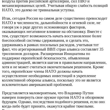
воздуха против российской артиллерии, сил ПВО и
механизированных целей. Учитывая общую слабость позиций
НАТО, это далеко не тривиальная уступка.
Итак, сегодня Россия на самом деле существенно превосходит
НАТО в численности, дальнобойности и огневой силе, не
говоря уж о ряде других осложняющих факторов,
оказывающих негативное влияние на обстановку. Вместе с
тем, существует возможность начать восстановление более
боеспособной системы сдерживания, и сделать это,
удерживаясь в рамках посильных расходов, учитывая тот
факт, что агрегированный ВВП стран альянса составляет 35
триллионов долларов. Расширенная Инициатива по
поддержке европейской безопасности, объявленная
администрацией, является шагом в правильном направлении,
хотя и не может считаться окончательным решением. Кроме
того, европейские члены НАТО должны начать
осуществление необходимых инвестиций в укрепление
коллективной обороны альянса, поскольку это не является
исключительно американской проблемой.
Представляется маловероятным, что Владимир Путин
намерен повернуть свое оружие против НАТО в обозримом
будущем. Однако, последствия подобного решения, если оно
когда-либо будет принято, окажутся крайне тяжелыми.