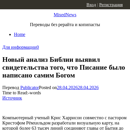
Skip to content
Вход
|
Регистрация
MixedNews
Переводы без рерайта и копипасты
Home
Для информации
0
Новый анализ Библии выявил
свидетельства того, что Писание было
написано самим Богом
Перевод
Publicator
Posted on
28.04.2026
28.04.2026
Time to Read:
-
words
Источник
Компьютерный ученый Крис Харрисон совместно с пастором
Кристофом Рёмхильдом разработали визуальную карту, на
которой более 63 тысяч линий соединяют главы от Бытия до