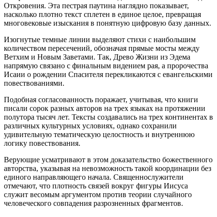
Откровения. Эта пестрая паутина наглядно показывает,
насколько плотно текст сплетен в единое целое, превращая
многовековые изыскания в понятную цифровую базу данных.
Изогнутые темные линии выделяют стихи с наибольшим
количеством пересечений, обозначая прямые мосты между
Ветхим и Новым Заветами. Так, Древо Жизни из Эдема
напрямую связано с финальным видением рая, а пророчества
Исаии о рождении Спасителя перекликаются с евангельскими
повествованиями.
Подобная согласованность поражает, учитывая, что книги
писали сорок разных авторов на трех языках на протяжении
полутора тысяч лет. Тексты создавались на трех континентах в
различных культурных условиях, однако сохранили
удивительную тематическую целостность и внутреннюю
логику повествования.
Верующие усматривают в этом доказательство божественного
авторства, указывая на невозможность такой координации без
единого направляющего начала. Священнослужители
отмечают, что плотность связей вокруг фигуры Иисуса
служит весомым аргументом против теории случайного
человеческого совпадения разрозненных фрагментов.