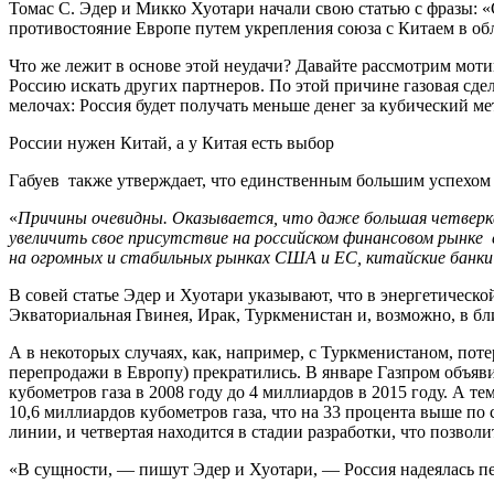
Томас С. Эдер и Микко Хуотари начали свою статью с фразы: «
противостояние Европе путем укрепления союза с Китаем в обл
Что же лежит в основе этой неудачи? Давайте рассмотрим мо
Россию искать других партнеров. По этой причине газовая сделк
мелочах: Россия будет получать меньше денег за кубический мет
России нужен Китай, а у Китая есть выбор
Габуев также утверждает, что единственным большим успехом 
«
Причины очевидны. Оказывается, что даже большая четверк
увеличить свое присутствие на российском финансовом рынке
на огромных и стабильных рынках США и ЕС, китайские банк
В совей статье Эдер и Хуотари указывают, что в энергетическо
Экваториальная Гвинея, Ирак, Туркменистан и, возможно, в б
А в некоторых случаях, как, например, с Туркменистаном, поте
перепродажи в Европу) прекратились. В январе Газпром объяви
кубометров газа в 2008 году до 4 миллиардов в 2015 году. А 
10,6 миллиардов кубометров газа, что на 33 процента выше п
линии, и четвертая находится в стадии разработки, что позволи
«В сущности, — пишут Эдер и Хуотари, — Россия надеялась пе