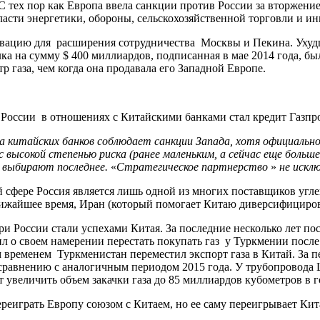
С тех пор как Европа ввела санкции против России за вторжени
асти энергетики, обороны, сельскохозяйственной торговли и ин
тивацию для расширения сотрудничества Москвы и Пекина. Уху
а на сумму $ 400 миллиардов, подписанная в мае 2014 года, была
р газа, чем когда она продавала его Западной Европе.
России в отношениях с Китайскими банками стал кредит Газпро
а китайских банков соблюдает санкции Запада, хотя официал
 с высокой степенью риска (ранее маленьким, а сейчас еще бо
и выбирают последнее.
«
Стратегическое партнерство
»
не искл
й сфере Россия является лишь одной из многих поставщиков угле
лижайшее время, Иран (который помогает Китаю диверсифициров
ри России стали успехами Китая. За последние несколько лет по
л о своем намерении перестать покупать газ у Туркмении после 
тем временем Туркменистан переместил экспорт газа в Китай. За
о сравнению с аналогичным периодом 2015 года. У трубопровод
т увеличить объем закачки газа до 85 миллиардов кубометров в г
реиграть Европу союзом с Китаем, но ее саму переигрывает Кит