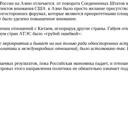
 России на Азию отличается от поворота Соединенных Штатов к 
пектов внимания США к Азии было просто желание присутствова
ногосторонних форумах, которые являются приоритетными площа
е было уделено повышенное внимание.
ении отношений с Китаем, игнорируя другие страны. Габуев от
рум стран АТЭС было «грубой ошибкой»:
 мероприятия и бывает на них только ради односторонних вс
олитики и международных отношений, было истолковано так: Ро
лаемых результатов, пока Российская экономика падает, и отнош
 провал этого направления политики не обязательно означает п