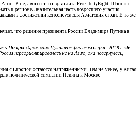
Азии. В недавней статье для сайта FiveThirtyEight Шэннон
ть в регионе. Значительная часть возросшего участия
дками в достижении консенсуса для Азиатских стран. В то же
мечает, что решение президента России Владимира Путина в
треч. Но пренебрежение Путиным форумом стран АТЭС, где
ссия переориентировалась не на Азию, она повернулась,
ения с Европой остаются напряженными. Тем не менее, у Китая
одрыв политической симпатии Пекина к Москве.