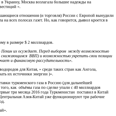
е в Украину, Москва возлагала большие надежды на
вестиций «.
дшающиеся отношения (и торговля) России с Европой вынудили
 на всех полосах газет. Но, как говорится, дьявол кроется в
му в размере $ 2 миллиардов.
ьно Пекин их осуждает. Перед выбором между возможностью
льше снижающимся ВВП) и возможностью укрепить свои позиции
ючает и финансовую рассудительность
«
.
водородов для Китая, » среди таких стран как Ангола,
ать их источники энергии )».
ставки туркменского газа в Россию (для дальнейшей
того, как объёмы газа по сделке упали с 40 миллиардов
 первые три месяца 2016 года Туркменистан поставил в Китай
а Центральная Азия-Китай уже функционируют три рабочие
од.
ай».