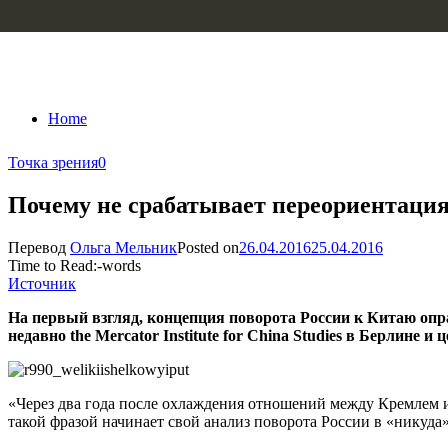
Skip to content
Home
Точка зрения
0
Почему не срабатывает переориентация
Перевод
Ольга Мельник
Posted on
26.04.2016
25.04.2016
Time to Read:
-
words
Источник
На первый взгляд, концепция поворота России к Китаю опр
недавно
the
Mercator
Institute
for
China
Studies
в Берлине и ц
«Через два года после охлаждения отношений между Кремлем и
такой фразой начинает свой анализ поворота России в «никуда