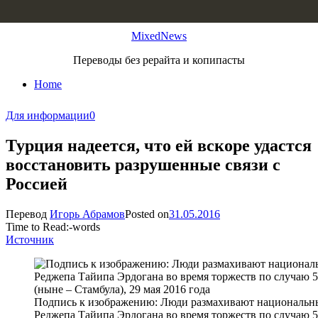
Skip to content
MixedNews
Переводы без рерайта и копипасты
Home
Для информации
0
Турция надеется, что ей вскоре удастся
восстановить разрушенные связи с
Россией
Перевод
Игорь Абрамов
Posted on
31.05.2016
Time to Read:
-
words
Источник
Подпись к изображению: Люди размахивают национальны
Реджепа Тайипа Эрдогана во время торжеств по случаю