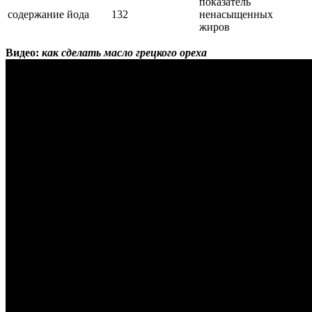
показатель
содержание йода
132
ненасыщенных
жиров
Видео:
как сделать масло грецкого ореха