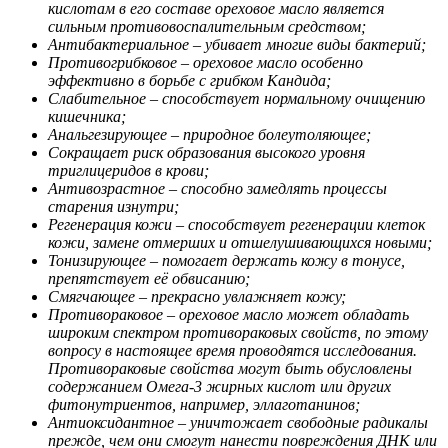
кислотам в его составе ореховое масло является
сильным противовоспалительным средством;
Антибактериальное – убивает многие виды бактерий;
Противогрибковое – ореховое масло особенно
эффективно в борьбе с грибком Кандида;
Слабительное – способствует нормальному очищению
кишечника;
Анальгезирующее – природное болеутоляющее;
Сокращает риск образования высокого уровня
триглицеридов в крови;
Антивозрастное – способно замедлять процессы
старения изнутри;
Регенерация кожи – способствует регенерации клеток
кожи, замене отмерших и отшелушивающихся новыми;
Тонизирующее – помогает держать кожу в тонусе,
препятствует её обвисанию;
Смягчающее – прекрасно увлажняет кожу;
Противораковое – ореховое масло может обладать
широким спектром противораковых свойств, по этому
вопросу в настоящее время проводятся исследования.
Противораковые свойства могут быть обусловлены
содержанием Омега-3 жирных кислот или других
фитонутриентов, например, эллаготанинов;
Антиоксидантное – уничтожает свободные радикалы
прежде, чем они смогут нанести повреждения ДНК или