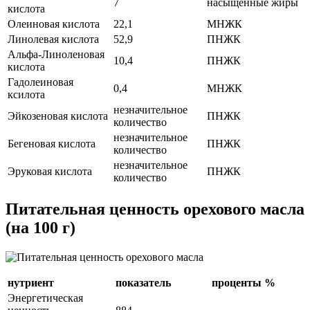
7
насыщенные жиры
кислота
Олеиновая кислота
22,1
МНЖК
Линолевая кислота
52,9
ПНЖК
Альфа-Линоленовая
10,4
ПНЖК
кислота
Гадолеиновая
0,4
МНЖК
ксилота
незначительное
Эйкозеновая кислота
ПНЖК
количество
незначительное
Бегеновая кислота
ПНЖК
количество
незначительное
Эруковая кислота
ПНЖК
количество
Питательная ценность орехового масла
(на 100 г)
нутриент
показатель
проценты %
Энергетическая