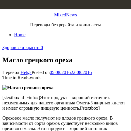
Skip to content
MixedNews
Переводы без рерайта и копипасты
Home
Здоровье и красота
0
Масло грецкого ореха
Перевод
Helga
Posted on
05.08.2016
22.08.2016
Time to Read:
-
words
[stextbox id=»info»]Этот продукт – хороший источник
незаменимых для нашего организма Омега-3 жирных кислот
и имеет огромную пищевую ценность.[/stextbox]
Ореховое масло получают из плодов грецкого ореха. В
зависимости от сорта орехов существует несколько видов
орехового масла. Этот продукт – хороший источник