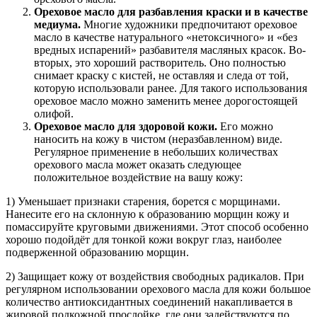
Ореховое масло для разбавления краски и в качестве
медиума.
Многие художники предпочитают ореховое
масло в качестве натурального «нетоксичного» и «без
вредных испарений» разбавителя масляных красок. Во-
вторых, это хороший растворитель. Оно полностью
снимает краску с кистей, не оставляя и следа от той,
которую использовали ранее. Для такого использования
ореховое масло можно заменить менее дорогостоящей
олифой.
Ореховое масло для здоровой кожи.
Его можно
наносить на кожу в чистом (неразбавленном) виде.
Регулярное применение в небольших количествах
орехового масла может оказать следующее
положительное воздействие на вашу кожу:
1) Уменьшает признаки старения, борется с морщинами.
Нанесите его на склонную к образованию морщин кожу и
помассируйте круговыми движениями. Этот способ особенно
хорошо подойдёт для тонкой кожи вокруг глаз, наиболее
подверженной образованию морщин.
2) Защищает кожу от воздействия свободных радикалов. При
регулярном использовании орехового масла для кожи большое
количество антиоксидантных соединений накапливается в
жировой подкожной прослойке, где они задействуются по