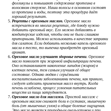
фолликулы и повышают содержание протеина в
волосяном стержне. Наши волосы в основном состоят
из протеина и воды, поэтому эта процедура даёт
хороший результат.
Рецепты с ореховым маслом.
Ореховое масло
встречается во многих рецептах, где блюду нужно
добавить ореховый вкус. Его можно добавлять в
кондитерские изделия, чтобы они не были слишком
приторными. Можно использовать в качестве заправки
для салатов. Если добавить несколько капель орехового
масла в тесто, то выпечка приобретёт ореховый
аромат.
Ореховое масло улучшает здоровье печени
. Ореховое
масло помогает при жировой инфильтрации печени.
Оно останавливает накопление липидов (жиров) в
клетках печени, тем самым улучшая её общее
состояние. Однако людям с серьёзными
воспалительными заболеваниями печени, как правило,
следует избегать применения масел внутрь. Когда
печень ослаблена, процесс усвоения питательных
веществ из пищи затрудняется.
Ореховое масло для массажа.
Простой массаж с
ореховым маслом снимает боли в суставах, мышечную
боль (от мышечных узлов) и общие болевые ощущения.
Это масло является природным анальгетиком и при