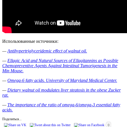
Использованные источники:
—
Antihypertriglyceridemic effect of walnut oil.
—
Ellagic Acid and Natural Sources of Ellagitannins as Possible
Chemopreventive Agents Against Intestinal Tumorigenesis in the
Min Mouse.
—
Omega-6 fatty acids. University of Maryland Medical Center.
—
Dietary walnut oil modulates liver steatosis in the obese Zucker
rat.
—
The importance of the ratio of omega-6/omega-3 essential fatty
acids.
Поделиться...
0