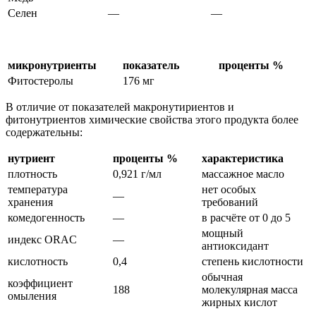
Селен
—
—
микронутриенты
показатель
проценты %
Фитостеролы
176 мг
В отличие от показателей макронутириентов и
фитонутриентов химические свойства этого продукта более
содержательны:
нутриент
проценты %
характеристика
плотность
0,921 г/мл
массажное масло
температура
нет особых
—
хранения
требований
комедогенность
—
в расчёте от 0 до 5
мощный
индекс ORAC
—
антиоксидант
кислотность
0,4
степень кислотности
обычная
коэффициент
188
молекулярная масса
омыления
жирных кислот