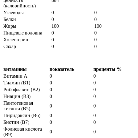
ценность
884
(калорийность)
Углеводы
0
0
Белки
0
0
Жиры
100
100
Пищевые волокна
0
0
Холестерин
0
0
Сахар
0
0
витамины
показатель
проценты %
Витамин А
0
0
Тиамин (В1)
0
0
Рибофлавин (В2)
0
0
Ниацин (В3)
0
0
Пантотеновая
0
0
кислота (В5)
Пиридоксин (В6)
0
0
Биотин (В7)
0
0
Фолиевая кислота
0
0
(В9)