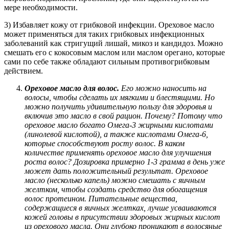
мере необходимости.
3) Избавляет кожу от грибковой инфекции. Ореховое масло
может применяться для таких грибковых инфекционных
заболеваний как стригущий лишай, микоз и кандидоз. Можно
смешать его с кокосовым маслом или маслом орегано, которые
сами по себе также обладают сильным противогрибковым
действием.
Ореховое масло для волос.
Его можно наносить на
волосы, чтобы сделать их мягкими и блестящими. Но
можно получить удивительную пользу для здоровья и
включив это масло в свой рацион. Почему? Потому что
ореховое масло богато Омега-3 жирными кислотами
(линолевой кислотой), а также кислотами Омега-6,
которые способствуют росту волос. В каком
количестве применять ореховое масло для улучшения
роста волос? Дозировка примерно 1-3 грамма в день уже
может дать положительный результат. Ореховое
масло (несколько капель) можно смешать с яичным
желтком, чтобы создать средство для обогащения
волос протеином. Питательные вещества,
содержащиеся в яичных желтках, лучше усваиваются
кожей головы в присутствии здоровых жирных кислот
из орехового масла. Они глубоко проникают в волосяные