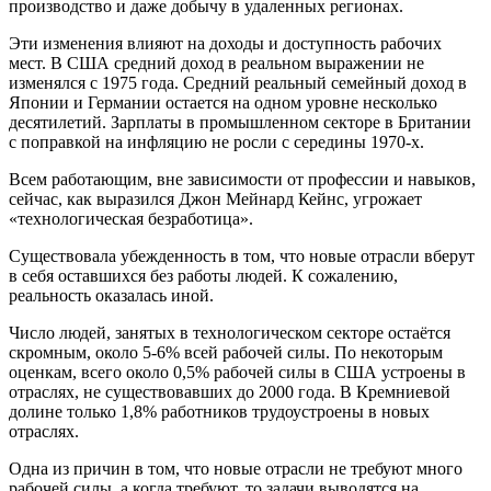
производство и даже добычу в удаленных регионах.
Эти изменения влияют на доходы и доступность рабочих
мест. В США средний доход в реальном выражении не
изменялся с 1975 года. Средний реальный семейный доход в
Японии и Германии остается на одном уровне несколько
десятилетий. Зарплаты в промышленном секторе в Британии
с поправкой на инфляцию не росли с середины 1970-х.
Всем работающим, вне зависимости от профессии и навыков,
сейчас, как выразился Джон Мейнард Кейнс, угрожает
«технологическая безработица».
Существовала убежденность в том, что новые отрасли вберут
в себя оставшихся без работы людей. К сожалению,
реальность оказалась иной.
Число людей, занятых в технологическом секторе остаётся
скромным, около 5-6% всей рабочей силы. По некоторым
оценкам, всего около 0,5% рабочей силы в США устроены в
отраслях, не существовавших до 2000 года. В Кремниевой
долине только 1,8% работников трудоустроены в новых
отраслях.
Одна из причин в том, что новые отрасли не требуют много
рабочей силы, а когда требуют, то задачи выводятся на