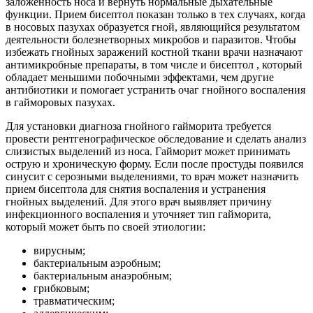
заложенность носа и вернуть нормальные дыхательные
функции. Прием бисептол показан только в тех случаях, когда
в носовых пазухах образуется гной, являющийся результатом
деятельности болезнетворных микробов и паразитов. Чтобы
избежать гнойных заражений костной ткани врачи назначают
антимикробные препараты, в том числе и бисептол , который
обладает меньшими побочными эффектами, чем другие
антибиотики и помогает устранить очаг гнойного воспаления
в гайморовых пазухах.
Для установки диагноза гнойного гайморита требуется
провести рентгенографическое обследование и сделать анализ
слизистых выделений из носа. Гайморит может принимать
острую и хроническую форму. Если после простуды появился
синусит с серозными выделениями, то врач может назначить
прием бисептола для снятия воспаления и устранения
гнойных выделений. Для этого врач выявляет причину
инфекционного воспаления и уточняет тип гайморита,
который может быть по своей этиологии:
вирусным;
бактериальным аэробным;
бактериальным анаэробным;
грибковым;
травматическим;