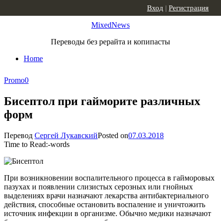
Skip to content
Вход
|
Регистрация
MixedNews
Переводы без рерайта и копипасты
Home
Promo
0
Бисептол при гайморите различных
форм
Перевод
Сергей Лукавский
Posted on
07.03.2018
Time to Read:
-
words
При возникновении воспалительного процесса в гайморовых
пазухах и появлении слизистых серозных или гнойных
выделениях врачи назначают лекарства антибактериального
действия, способные остановить воспаление и уничтожить
источник инфекции в организме. Обычно медики назначают