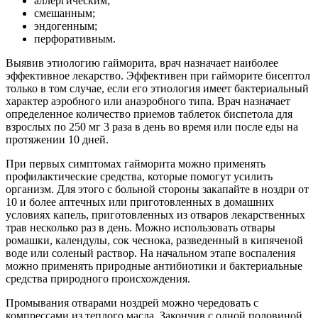
аллергическим;
смешанным;
эндогенным;
перфоративным.
Выявив этиологию гайморита, врач назначает наиболее
эффективное лекарство. Эффективен при гайморите бисептол
только в том случае, если его этиология имеет бактериальный
характер аэробного или анаэробного типа. Врач назначает
определенное количество приемов таблеток биспетола для
взрослых по 250 мг 3 раза в день во время или после еды на
протяжении 10 дней.
При первых симптомах гайморита можно применять
профилактические средства, которые помогут усилить
организм. Для этого с больной стороны закапайте в ноздри от
10 и более аптечных или приготовленных в домашних
условиях капель, приготовленных из отваров лекарственных
трав несколько раз в день. Можно использовать отвары
ромашки, календулы, сок чеснока, разведенный в кипяченой
воде или соленый раствор. На начальном этапе воспаления
можно применять природные антибиотики и бактериальные
средства природного происхождения.
Промывания отварами ноздрей можно чередовать с
компрессами из теплого масла. Закончив с одной половиной