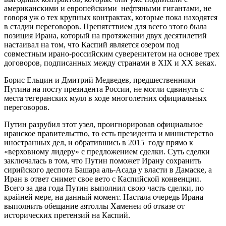
американскими и европейскими нефтяными гигантами, не
говоря уж о тех крупных контрактах, которые пока находятся
в стадии переговоров. Препятствием для всего этого была
позиция Ирана, который на протяжении двух десятилетий
настаивал на том, что Каспий является озером под
совместным ирано-российским суверенитетом на основе трех
договоров, подписанных между странами в XIX и XX веках.
Борис Ельцин и Дмитрий Медведев, предшественники
Путина на посту президента России, не могли сдвинуть с
места тегеранских мулл в ходе многолетних официальных
переговоров.
Путин разрубил этот узел, проигнорировав официальное
иранское правительство, то есть президента и министерство
иностранных дел, и обратившись в 2015 году прямо к
«верховному лидеру» с предложением сделки. Суть сделки
заключалась в том, что Путин поможет Ирану сохранить
сирийского деспота Башара аль-Асада у власти в Дамаске, а
Иран в ответ снимет свое вето с Каспийской конвенции.
Всего за два года Путин выполнил свою часть сделки, по
крайней мере, на данный момент. Настала очередь Ирана
выполнить обещание аятоллы Хаменеи об отказе от
исторических претензий на Каспий.