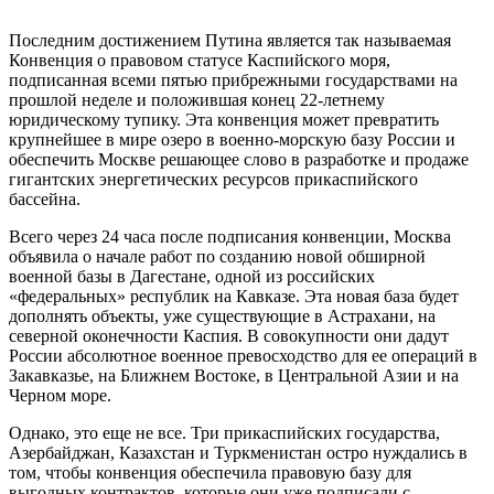
Последним достижением Путина является так называемая
Конвенция о правовом статусе Каспийского моря,
подписанная всеми пятью прибрежными государствами на
прошлой неделе и положившая конец 22-летнему
юридическому тупику. Эта конвенция может превратить
крупнейшее в мире озеро в военно-морскую базу России и
обеспечить Москве решающее слово в разработке и продаже
гигантских энергетических ресурсов прикаспийского
бассейна.
Всего через 24 часа после подписания конвенции, Москва
объявила о начале работ по созданию новой обширной
военной базы в Дагестане, одной из российских
«федеральных» республик на Кавказе. Эта новая база будет
дополнять объекты, уже существующие в Астрахани, на
северной оконечности Каспия. В совокупности они дадут
России абсолютное военное превосходство для ее операций в
Закавказье, на Ближнем Востоке, в Центральной Азии и на
Черном море.
Однако, это еще не все. Три прикаспийских государства,
Азербайджан, Казахстан и Туркменистан остро нуждались в
том, чтобы конвенция обеспечила правовую базу для
выгодных контрактов, которые они уже подписали с