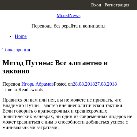
Skip to content
Вход
|
Регистрация
MixedNews
Переводы без рерайта и копипасты
Home
Точка зрения
Метод Путина: Все элегантно и
законно
Перевод
Игорь Абрамов
Posted on
28.08.2018
27.08.2018
Time to Read:
-
words
Нравится он вам или нет, вы не можете не признать, что
Владимир Путин – мастер внешнеполитической тактики.
Если говорить о краткосрочных и среднесрочных
политических маневрах, ни один из современных лидеров не
может сравниться с ним в способности добиваться успеха с
минимальными затратами.