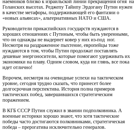
наемников близко к израильской линии прекращения огня на
Голанских высотах. Реджепу Тайипу Эрдогану Путин нужен
в качестве метафоры, поддерживающей его фантазии о
«новых альянсах», альтернативных НАТО и США.
Руководители прикаспийских государств нуждаются в
хороших отношениях с Путиным, чтобы быть уверенными,
что он однажды не выдернет ковер у них из-под ног.
Несмотря на раздраженное пыхтение, европейцы тоже
нуждаются в том, чтобы Путин продолжат поставлять
дешевые энергоносители, которые помогают удерживать их
экономики на плаву. Одним словом, куда ни глянь, все пока
идет отлично!
Впрочем, несмотря на очевидные успехи на тактическом
уровне, сегодня трудно сказать, что принесет более
долгосрочная перспектива. История полна примеров
тактических побед, завершившихся стратегическим
поражением.
В КГБ СССР Путин служил в звании подполковника. А
военные историки хорошо знают, что хотя тактические
победы часто достигаются полковниками, стратегическая
победа – прерогатива исключительно генералов.