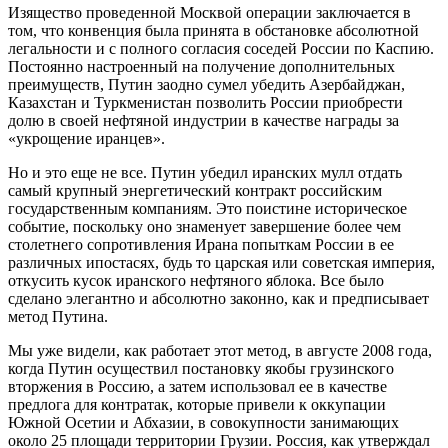
Изящество проведенной Москвой операции заключается в
том, что конвенция была принята в обстановке абсолютной
легальности и с полного согласия соседей России по Каспию.
Постоянно настроенный на получение дополнительных
преимуществ, Путин заодно сумел убедить Азербайджан,
Казахстан и Туркменистан позволить России приобрести
долю в своей нефтяной индустрии в качестве награды за
«укрощение иранцев».
Но и это еще не все. Путин убедил иранских мулл отдать
самый крупный энергетический контракт российским
государственным компаниям. Это поистине историческое
событие, поскольку оно знаменует завершение более чем
столетнего сопротивления Ирана попыткам России в ее
различных ипостасях, будь то царская или советская империя,
откусить кусок иранского нефтяного яблока. Все было
сделано элегантно и абсолютно законно, как и предписывает
метод Путина.
Мы уже видели, как работает этот метод, в августе 2008 года,
когда Путин осуществил постановку якобы грузинского
вторжения в Россию, а затем использовал ее в качестве
предлога для контратак, которые привели к оккупации
Южной Осетии и Абхазии, в совокупности занимающих
около 25 площади территории Грузии. Россия, как утверждал