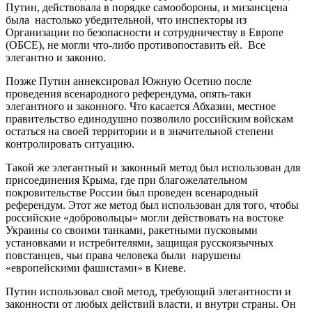
Путин, действовала в порядке самообороны, и мизансцена
была настолько убедительной, что инспекторы из
Организации по безопасности и сотрудничеству в Европе
(ОБСЕ), не могли что-либо противопоставить ей. Все
элегантно и законно.
Позже Путин аннексировал Южную Осетию после
проведения всенародного референдума, опять-таки
элегантного и законного. Что касается Абхазии, местное
правительство единодушно позволило российским войскам
остаться на своей территории и в значительной степени
контролировать ситуацию.
Такой же элегантный и законный метод был использован для
присоединения Крыма, где при благожелательном
покровительстве России был проведен всенародный
референдум. Этот же метод был использован для того, чтобы
российские «добровольцы» могли действовать на востоке
Украины со своими танками, ракетными пусковыми
установками и истребителями, защищая русскоязычных
повстанцев, чьи права человека были нарушены
«европейскими фашистами» в Киеве.
Путин использовал свой метод, требующий элегантности и
законности от любых действий власти, и внутри страны. Он