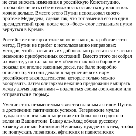
не стал вносить изменения в российскую Конституцию,
чтобы обеспечить себе возможность оставаться у власти как
можно дольше. Вместо этого Путин использовал своего
протеже Медведева, сделав так, что тот заменил его на один
президентский срок, после чего «босс» смог легальным путем
вернуться в Кремль.
Российские олигархи тоже хорошо знают, как работает этот
метод. Путин не прибег к использованию неправовых
методов, чтобы заставить их добровольно расстаться с частью
незаконно приобретенных состояний. Вместо этого он собрал
их вместе, угостил хорошим обедом с икрой и борщом и
показал им вполне законные досье, где было подробно
описано то, что они делали в нарушение всех норм
российского законодательства, которые только можно
вообразить. Затем олигархам вежливо предложили выбирать
между двумя вариантами – поделиться своим состоянием или
отправиться в тюрьму.
Умение стать незаменимым является главным активом Путина
в достижении тактических успехов. Тегеранские муллы
нуждаются в нем как в защитнике от большого сердитого
волка из Вашингтона. Башар аль-Асад обязан русскому
хозяину жизнью. Биньямин Нетаньяху нуждается в нем, чтобы
не подпускать ливанских, афганских и пакистанских