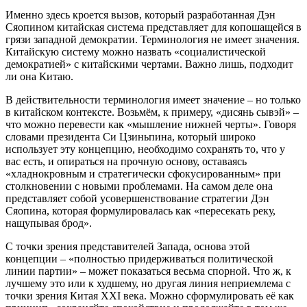
Именно здесь кроется вызов, который разработанная Дэн
Сяопином китайская система представляет для копошащейся в
грязи западной демократии. Терминология не имеет значения.
Китайскую систему можно назвать «социалистической
демократией» с китайскими чертами. Важно лишь, подходит
ли она Китаю.
В действительности терминология имеет значение – но только
в китайском контексте. Возьмём, к примеру, «дисянь сывэй» –
что можно перевести как «мышление нижней черты». Говоря
словами президента Си Цзиньпина, который широко
использует эту концепцию, необходимо сохранять то, что у
вас есть, и опираться на прочную основу, оставаясь
«хладнокровным и стратегически сфокусированным» при
столкновении с новыми проблемами. На самом деле она
представляет собой усовершенствование стратегии Дэн
Сяопина, которая формулировалась как «пересекать реку,
нащупывая брод».
С точки зрения представителей Запада, основа этой
концепции – «полностью придерживаться политической
линии партии» – может показаться весьма спорной. Что ж, к
лучшему это или к худшему, но другая линия неприемлема с
точки зрения Китая XXI века. Можно сформулировать её как