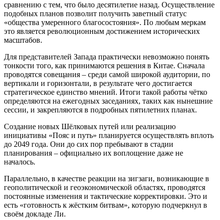
сравнению с тем, что было десятилетие назад. Осуществление
подобных планов позволит получить заветный статус
«общества умеренного благосостояния». По любым меркам
это является революционным достижением исторических
масштабов.
Для представителей Запада практически невозможно понять
тонкости того, как принимаются решения в Китае. Сначала
проводятся совещания – среди самой широкой аудитории, по
вертикали и горизонтали, в результате чего достигается
стратегическое единство мнений. Итоги такой работы чётко
определяются на ежегодных заседаниях, таких как нынешние
сессии, и закрепляются в подробных пятилетних планах.
Создание новых Шёлковых путей или реализацию
инициативы «Пояс и путь» планируется осуществлять вплоть
до 2049 года. Они до сих пор пребывают в стадии
планирования – официально их воплощение даже не
началось.
Параллельно, в качестве реакции на зигзаги, возникающие в
геополитической и геоэкономической областях, проводятся
постоянные изменения и тактические корректировки. Это и
есть «готовность к жёстким битвам», которую подчеркнул в
своём докладе Ли.