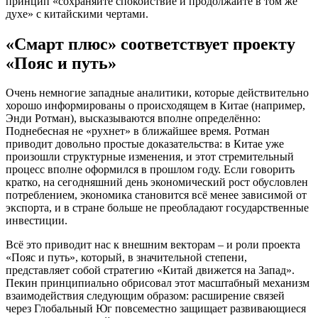
принцип «сохраняйте спокойствие и продолжайте в том же
духе» с китайскими чертами.
«Смарт плюс» соответствует проекту
«Пояс и путь»
Очень немногие западные аналитики, которые действительно
хорошо информированы о происходящем в Китае (например,
Энди Ротман), высказываются вполне определённо:
Поднебесная не «рухнет» в ближайшее время. Ротман
приводит довольно простые доказательства: в Китае уже
произошли структурные изменения, и этот стремительный
процесс вполне оформился в прошлом году. Если говорить
кратко, на сегодняшний день экономический рост обусловлен
потреблением, экономика становится всё менее зависимой от
экспорта, и в стране больше не преобладают государственные
инвестиции.
Всё это приводит нас к внешним векторам – и роли проекта
«Пояс и путь», который, в значительной степени,
представляет собой стратегию «Китай движется на Запад».
Пекин принципиально обрисовал этот масштабный механизм
взаимодействия следующим образом: расширение связей
через Глобальный Юг повсеместно защищает развивающиеся