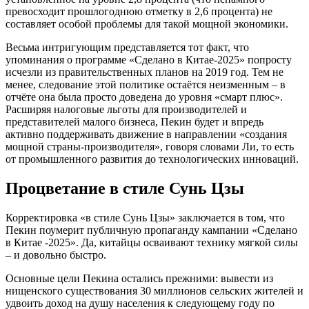
превосходит прошлогоднюю отметку в 2,6 процента) не
составляет особой проблемы для такой мощной экономики.
Весьма интригующим представляется тот факт, что
упоминания о программе «Сделано в Китае-2025» попросту
исчезли из правительственных планов на 2019 год. Тем не
менее, следование этой политике остаётся неизменным – в
отчёте она была просто доведена до уровня «смарт плюс».
Расширяя налоговые льготы для производителей и
представителей малого бизнеса, Пекин будет и впредь
активно поддерживать движение в направлении «создания
мощной страны-производителя», говоря словами Ли, то есть
от промышленного развития до технологических инноваций.
Процветание в стиле Сунь Цзы
Корректировка «в стиле Сунь Цзы» заключается в том, что
Пекин поумерит публичную пропаганду кампании «Сделано
в Китае -2025». Да, китайцы осваивают технику мягкой силы
– и довольно быстро.
Основные цели Пекина остались прежними: вывести из
нищенского существования 30 миллионов сельских жителей и
удвоить доход на душу населения к следующему году по