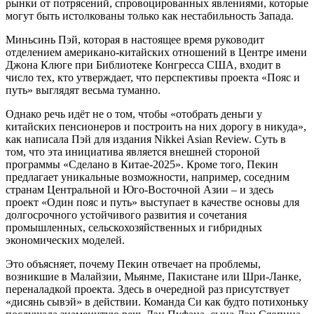
рынки от потрясений, спровоцированных явлениями, которые
могут быть истолкованы только как нестабильность Запада.
Миньсинь Пэй, которая в настоящее время руководит
отделением американо-китайских отношений в Центре имени
Джона Клюге при Библиотеке Конгресса США, входит в
число тех, кто утверждает, что перспективы проекта «Пояс и
путь» выглядят весьма туманно.
Однако речь идёт не о том, чтобы «отобрать деньги у
китайских пенсионеров и построить на них дорогу в никуда»,
как написала Пэй для издания Nikkei Asian Review. Суть в
том, что эта инициатива является внешней стороной
программы «Сделано в Китае-2025». Кроме того, Пекин
предлагает уникальные возможности, например, соседним
странам Центральной и Юго-Восточной Азии – и здесь
проект «Один пояс и путь» выступает в качестве основы для
долгосрочного устойчивого развития и сочетания
промышленных, сельскохозяйственных и гибридных
экономических моделей.
Это объясняет, почему Пекин отвечает на проблемы,
возникшие в Малайзии, Мьянме, Пакистане или Шри-Ланке,
переналадкой проекта. Здесь в очередной раз присутствует
«дисянь сывэй» в действии. Команда Си как будто потихоньку