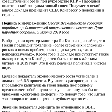
совещательный орган при руководстве КНР – Народный
политический консультативный совет. Получается некий
аналог доклада президента США Конгрессу о положении в
стране.
Подпись к изображению
:
Сессия Всекитайского собрания
народных представителей открывается в пекинском Доме
народных собраний, 5 марта 2019 года
В обращении премьер-министра Ли Кэцяна признаётся, что
Пекин предвидит появление «более серьёзных и сложных»
рисков и новых проблем, «как предсказуемых, так и
непредсказуемых». Кроме того, в докладе присутствует также
вывод о том, что Китай должен быть «готов к жёстким
битвам» в 2019 году. Это и есть реальная политика в чистом
виде.
Целевой показатель экономического роста установлен в
диапазоне 6-6,5 процента. В условиях распространения
глобального капитализма такая планка по-прежнему
представляет собой внушительную величину, как бы ни
брюзжали «дежурные эксперты» по поводу того, что Китай
«застопорился» или погряз в «глубоком кризисе».
Значение показателя дефицита по отношению к ВВП,
установленное на уровне 2,8 процента (что ненамного