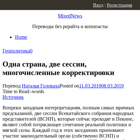
Skip to content
Вход
|
Регистрация
MixedNews
Переводы без рерайта и копипасты
Home
Геополитика
0
Одна страна, две сессии,
многочисленные корректировки
Перевод
Наталья Головаха
Posted on
11.03.2019
08.03.2019
Time to Read:
-
words
Источник
Вопреки западным интерпретациям, полным самых мрачных
предсказаний, две сессии Всекитайского собрания народных
представителей (ВСНП), которые сейчас проходят в Пекине,
являют собой потрясающее сочетание реальной политики и
мягкой силы. Каждый год в этих заседаниях принимают
участие законодательный орган (собственно ВСНП) и