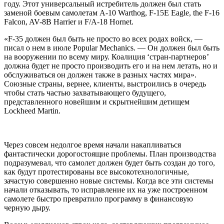
году. Этот универсальный истребитель должен был стать
заменой боевым самолетам A-10 Warthog, F-15E Eagle, the F-16
Falcon, AV-8B Harrier и F/A-18 Hornet.
«F-35 должен был быть не просто во всех родах войск, —
писал о нем в июле Popular Mechanics. — Он должен был быть
на вооружении по всему миру. Коалиция ‘стран-партнеров’
должна будет не просто производить его и на нем летать, но и
обслуживаться он должен также в разных частях мира».
Союзные страны, вернее, клиенты, выстроились в очередь
чтобы стать частью захватывающего будущего,
представленного новейшим и скрытнейшим детищем
Lockheed Martin.
Через совсем недолгое время начали накапливаться
фантастически дорогостоящие проблемы. План производства
подразумевал, что самолет должен будет быть создан до того,
как будут протестированы все высокотехнологичные,
зачастую совершенно новые системы. Когда все эти системы
начали отказывать, то исправление их на уже построенном
самолете быстро превратило программу в финансовую
черную дыру.