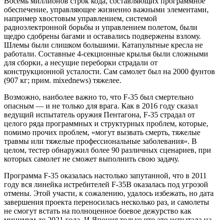
Восемь миллионов строк кода, составляющих программное
обеспечение, управляющее жизненно важными элементами,
например хвостовым управлением, системой
радиоэлектронной борьбы и управлением полетом, были
щедро сдобрены багами и оставались подвержены взлому.
Шлемы были слишком большими. Катапультные кресла не
работали. Составные 4-секционные крылья были сложными
для сборки, а несущие переборки страдали от
конструкционной усталости. Сам самолет был на 2000 фунтов
(907 кг; прим. mixednews) тяжелее.
Возможно, наиболее важно то, что F-35 был смертельно
опасным — и не только для врага. Как в 2016 году сказал
ведущий испытатель оружия Пентагона, F-35 страдал от
целого ряда программных и структурных проблем, которые,
помимо прочих проблем, «могут вызвать смерть, тяжелые
травмы или тяжелые профессиональные заболевания». В
целом, тестер обнаружил более 90 различных сценариев, при
которых самолет не сможет выполнить свою задачу.
Программа F-35 оказалась настолько запутанной, что в 2011
году вся линейка истребителей F-35B оказалась под угрозой
отмены. Этой участи, к сожалению, удалось избежать, но дата
завершения проекта переносилась несколько раз, и самолеты
не смогут встать на полноценное боевое дежурство как
минимум до 2021 года. И Япония только что это испытала на