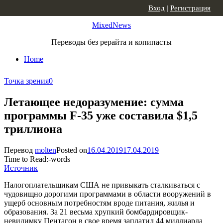
Skip to content
Вход
|
Регистрация
MixedNews
Переводы без рерайта и копипасты
Home
Точка зрения
0
Летающее недоразумение: сумма
программы F-35 уже составила $1,5
триллиона
Перевод
molten
Posted on
16.04.2019
17.04.2019
Time to Read:
-
words
Источник
Налогоплательщикам США не привыкать сталкиваться с
чудовищно дорогими программами в области вооружений в
ущерб основным потребностям вроде питания, жилья и
образования. За 21 весьма хрупкий бомбардировщик-
невидимку Пентагон в свое время заплатил 44 миллиарда