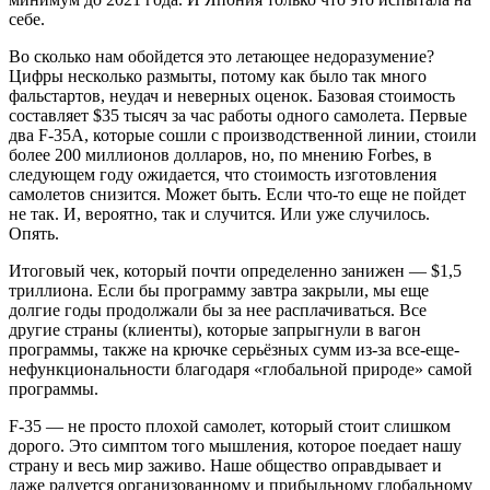
себе.
Во сколько нам обойдется это летающее недоразумение?
Цифры несколько размыты, потому как было так много
фальстартов, неудач и неверных оценок. Базовая стоимость
составляет $35 тысяч за час работы одного самолета. Первые
два F-35A, которые сошли с производственной линии, стоили
более 200 миллионов долларов, но, по мнению Forbes, в
следующем году ожидается, что стоимость изготовления
самолетов снизится. Может быть. Если что-то еще не пойдет
не так. И, вероятно, так и случится. Или уже случилось.
Опять.
Итоговый чек, который почти определенно занижен — $1,5
триллиона. Если бы программу завтра закрыли, мы еще
долгие годы продолжали бы за нее расплачиваться. Все
другие страны (клиенты), которые запрыгнули в вагон
программы, также на крючке серьёзных сумм из-за все-еще-
нефункциональности благодаря «глобальной природе» самой
программы.
F-35 — не просто плохой самолет, который стоит слишком
дорого. Это симптом того мышления, которое поедает нашу
страну и весь мир заживо. Наше общество оправдывает и
даже радуется организованному и прибыльному глобальному