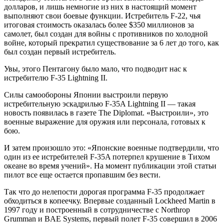
долларов, и лишь немногие из них в настоящий момент
выполняют свои боевые функции. Истребитель F-22, чья
итоговая стоимость оказалась более $350 миллионов за
самолет, был создан для войны с противников по холодной
войне, который прекратил существование за 6 лет до того, как
был создан первый истребитель.
Увы, этого Пентагону было мало, что подводит нас к
истребителю F-35 Lightning II.
Силы самообороны Японии выстроили первую
истребительную эскадрилью F-35A Lightning II — такая
новость появилась в газете The Diplomat. «Выстроили», это
военные выражение для оружия или персонала, готовых к
бою.
И затем произошло это: «Японские военные подтвердили, что
один из ее истребителей F-35A потерпел крушение в Тихом
океане во время учений». На момент публикации этой статьи
пилот все еще остается пропавшим без вести.
Так что до нелепости дорогая программа F-35 продолжает
обходиться в копеечку. Впервые созданный Lockheed Martin в
1997 году и построенный в сотрудничестве с Northrop
Grumman и BAE Systems, первый полет F-35 совершил в 2006