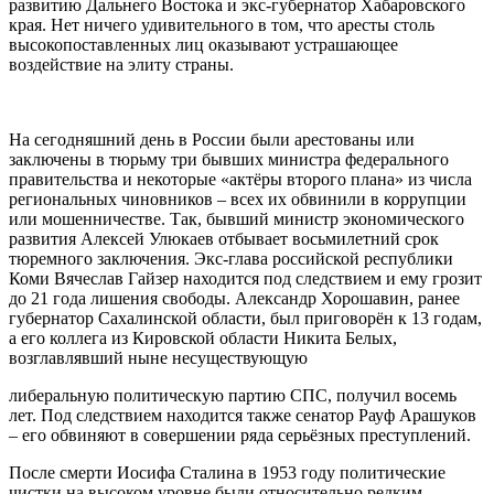
развитию Дальнего Востока и экс-губернатор Хабаровского
края. Нет ничего удивительного в том, что аресты столь
высокопоставленных лиц оказывают устрашающее
воздействие на элиту страны.
На сегодняшний день в России были арестованы или
заключены в тюрьму три бывших министра федерального
правительства и некоторые «актёры второго плана» из числа
региональных чиновников – всех их обвинили в коррупции
или мошенничестве. Так, бывший министр экономического
развития Алексей Улюкаев отбывает восьмилетний срок
тюремного заключения. Экс-глава российской республики
Коми Вячеслав Гайзер находится под следствием и ему грозит
до 21 года лишения свободы. Александр Хорошавин, ранее
губернатор Сахалинской области, был приговорён к 13 годам,
а его коллега из Кировской области Никита Белых,
возглавлявший ныне несуществующую
либеральную политическую партию СПС, получил восемь
лет. Под следствием находится также сенатор Рауф Арашуков
– его обвиняют в совершении ряда серьёзных преступлений.
После смерти Иосифа Сталина в 1953 году политические
чистки на высоком уровне были относительно редким