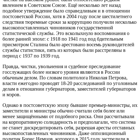
явлением в Советском Союзе. Ещё несколько лет назад
подобное утверждение было справедливым и в отношении
постсоветской России, хотя в 2004 году после шестилетнего
следствия тюремные сроки за коррупцию получили несколько
высокопоставленных чиновников государственной
статистической службы. Это всколыхнуло воспоминания о
более ранней эпохе: с 1918 по 1941 год под бдительным
присмотром Сталина было арестовано восемь руководителей
службы статистики, пять из которых были расстреляны в
период с 1937 по 1939 год.
Правда, чистки, увольнения и судебное преследование
госслужащих более низкого уровня являются в России
обычным делом. По словам политолога Николая Петрова,
власти ежегодно проводят 18-20 расследований по уголовным
делам в отношении губернаторов, заместителей губернаторов
и мэров.
Однако в постсоветскую эпоху бывшие премьер-министры, их
заместители и министры обычно считали себя более или
менее защищёнными от подобного риска. Они рассчитывали
на корпоративную солидарность и предполагали, что система
не станет дискредитировать себя, разрешая аресты отставных
высокопоставленных чиновников. Даже оппозиционный
политик Борис Немцов, которого в 2015 году застрелили в