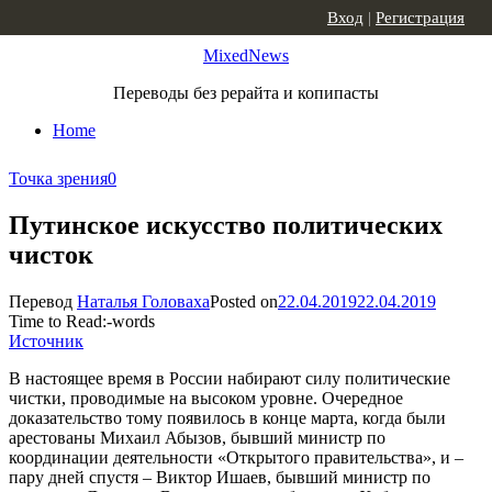
Skip to content
Вход
|
Регистрация
MixedNews
Переводы без рерайта и копипасты
Home
Точка зрения
0
Путинское искусство политических
чисток
Перевод
Наталья Головаха
Posted on
22.04.2019
22.04.2019
Time to Read:
-
words
Источник
В настоящее время в России набирают силу политические
чистки, проводимые на высоком уровне. Очередное
доказательство тому появилось в конце марта, когда были
арестованы Михаил Абызов, бывший министр по
координации деятельности «Открытого правительства», и –
пару дней спустя – Виктор Ишаев, бывший министр по