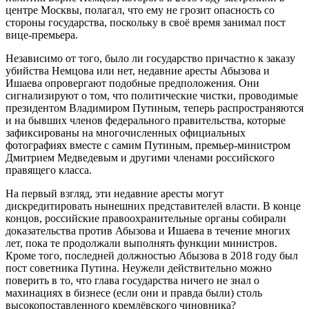
центре Москвы, полагал, что ему не грозит опасность со
стороны государства, поскольку в своё время занимал пост
вице-премьера.
Независимо от того, было ли государство причастно к заказу
убийства Немцова или нет, недавние аресты Абызова и
Ишаева опровергают подобные предположения. Они
сигнализируют о том, что политические чистки, проводимые
президентом Владимиром Путиным, теперь распространяются
и на бывших членов федерального правительства, которые
зафиксированы на многочисленных официальных
фотографиях вместе с самим Путиным, премьер-министром
Дмитрием Медведевым и другими членами российского
правящего класса.
На первый взгляд, эти недавние аресты могут
дискредитировать нынешних представителей власти. В конце
концов, российские правоохранительные органы собирали
доказательства против Абызова и Ишаева в течение многих
лет, пока те продолжали выполнять функции министров.
Кроме того, последней должностью Абызова в 2018 году был
пост советника Путина. Неужели действительно можно
поверить в то, что глава государства ничего не знал о
махинациях в бизнесе (если они и правда были) столь
высокопоставленного кремлёвского чиновника?