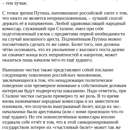
– тем лучше.
С точки зрения Путина, напоминание российской элите о том,
что никто не является неприкосновенным, – лучший способ
держать её в напряжении. Любой здравомыслящий народный
комиссар, служивший при Сталине, имел при себе
подготовленный узелок с предметами первой необходимости
на случай внезапного ареста. Подчинённым Путина можно
посоветовать сделать то же самое. Более того, они должны
чётко осознавать, что их увольнение с высокого поста далеко
не означает конца всех неприятностей и напротив, может
оказаться лишь началом чего-то ещё худшего.
Нынешние чистки также представляют собой послание
следующему поколению российских чиновников,
заключающееся в том, что ненадлежащее политическое
поведение или чрезмерное внимание к собственным деловым
интересам будут подвергнуты наказанию. Надо отметить, при
Сталине чистки сыграли примерно ту же роль. В то время
вновь назначаемые народные комиссары и их заместители
понимали, что получили выигрышный билет, когда их экс-
начальники были арестованы (или с ними произошло что-то
ещё худшее). Но эти новоиспечённые комиссары вполне
отдавали себе отчёт в том, что в этой санкционированной
государством лотерее их «счастливый билет» может так же