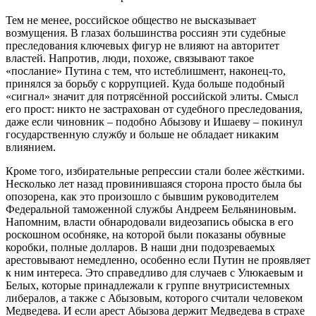
Тем не менее, российское общество не высказывает
возмущения. В глазах большинства россиян эти судебные
преследования ключевых фигур не влияют на авторитет
властей. Напротив, люди, похоже, связывают такое
«послание» Путина с тем, что истеблишмент, наконец-то,
принялся за борьбу с коррупцией. Куда больше подобный
«сигнал» значит для потрясённой российской элиты. Смысл
его прост: никто не застрахован от судебного преследования,
даже если чиновник – подобно Абызову и Ишаеву – покинул
государственную службу и больше не обладает никаким
влиянием.
Кроме того, избирательные репрессии стали более жёсткими.
Несколько лет назад провинившаяся сторона просто была бы
опозорена, как это произошло с бывшим руководителем
Федеральной таможенной службы Андреем Бельяниновым.
Напомним, власти обнародовали видеозапись обыска в его
роскошном особняке, на которой были показаны обувные
коробки, полные долларов. В наши дни подозреваемых
арестовывают немедленно, особенно если Путин не проявляет
к ним интереса. Это справедливо для случаев с Улюкаевым и
Белых, которые принадлежали к группе внутрисистемных
либералов, а также с Абызовым, которого считали человеком
Медведева. И если арест Абызова держит Медведева в страхе