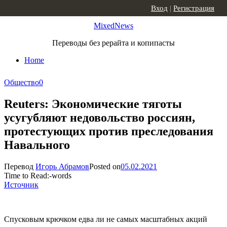
Skip to content
Вход
|
Регистрация
MixedNews
Переводы без рерайта и копипасты
Home
Общество
0
Reuters: Экономические тяготы
усугубляют недовольство россиян,
протестующих против преследования
Навального
Перевод
Игорь Абрамов
Posted on
05.02.2021
Time to Read:
-
words
Источник
Спусковым крючком едва ли не самых масштабных акций