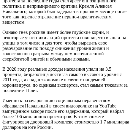
протеста за последние годы стал арест оппозиционного
политика и непримиримого критика Кремля Алексея
Навального, который был задержан в прошлом месяце после
того как перенес отравление нервно-паралитическим
веществом.
Однако гнев россиян имеет более глубокие корни, и
некоторые участники акций протеста говорят, что вышли на
улицы в том числе и для того, чтобы выразить свое
разочарование по поводу снижения уровня жизни и
колоссального разрыва между немногочисленной
сверхбогатой элитой и обычными людьми.
В 2020 году реальные доходы населения упали на 3,5
процента, безработица достигла самого высокого уровня с
2011 года, а спад в экономике в связи с пандемией
коронавируса, по оценкам экспертов, стал самым тяжелым за
последние 11 лет.
Именно к разочарованию социальным неравенством
обращался Навальный в своем видеоролике на YouTube,
выпущенном вскоре после его задержания, который набрал
более 106 миллионов просмотров. В этом сюжете
фигурировал дворцовый комплекс стоимостью 1,7 миллиарда
долларов на юге России.