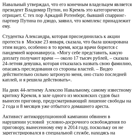
Навальный утверждал, что его конечным владельцем является
президент Владимир Путин, но Кремль это категорически
отрицает. С тех пор Аркадий Ротенберг, бывший спарринг-
партнер Путина по дзюдо, заявил, что комплекс принадлежит
ему.
Студентка Александра, которая присоединилась к акции
протеста в Москве 23 января, сказала, что была шокирована
этим видео, особенно в то время, когда врачи борются с
пандемией коронавируса. «Могу себе представить, какую
доплату получают врачи — около 17 тысяч рублей, – сказала
24-летняя девушка, которая отказалась назвать свою фамилию,
опасаясь преследования со стороны властей. – Видео
действительно сильно затронуло меня, оно стало последней
каплей, и я решила действовать».
На днях 44-летнему Алексею Навальному, самому известному
критику Кремля, в зале одного из московских судов был
вынесен приговор, предусматривающий лишение свободы на
2 года и 8 месяцев уже отбытого домашнего ареста.
Активист антикоррупционной кампании обвинен в
нарушении условий условно-досрочного освобождения по
приговору, вынесенному ему в 2014 году, поскольку он не
зарегистрировался в специальной службе, находясь на