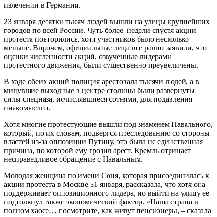
излечении в Германии.
23 января десятки тысяч людей вышли на улицы крупнейших
городов по всей России. Чуть более недели спустя акции
протеста повторились, хотя участников было несколько
меньше. Впрочем, официальные лица все равно заявили, что
оценки численности акций, озвученные лидерами
протестного движения, были существенно преувеличены.
В ходе обеих акций полиция арестовала тысячи людей, а в
минувшие выходные в центре столицы были развернуты
силы спецназа, исчислявшиеся сотнями, для подавления
инакомыслия.
Хотя многие протестующие вышли под знаменем Навального,
который, по их словам, подвергся преследованию со стороны
властей из-за оппозиции Путину, это была не единственная
причина, по которой ему грозил арест. Кремль отрицает
несправедливое обращение с Навальным.
Молодая женщина по имени Соня, которая присоединилась к
акции протеста в Москве 31 января, рассказала, что хотя она
поддерживает оппозиционного лидера, но выйти на улицу ее
подтолкнул также экономический фактор. «Наша страна в
полном хаосе… посмотрите, как живут пенсионеры, – сказала