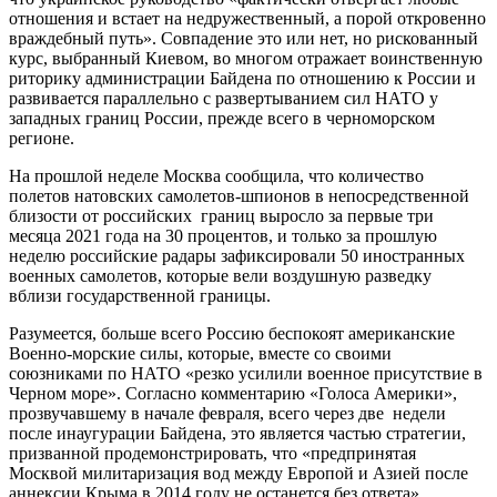
отношения и встает на недружественный, а порой откровенно
враждебный путь». Совпадение это или нет, но рискованный
курс, выбранный Киевом, во многом отражает воинственную
риторику администрации Байдена по отношению к России и
развивается параллельно с развертыванием сил НАТО у
западных границ России, прежде всего в черноморском
регионе.
На прошлой неделе Москва сообщила, что количество
полетов натовских самолетов-шпионов в непосредственной
близости от российских границ выросло за первые три
месяца 2021 года на 30 процентов, и только за прошлую
неделю российские радары зафиксировали 50 иностранных
военных самолетов, которые вели воздушную разведку
вблизи государственной границы.
Разумеется, больше всего Россию беспокоят американские
Военно-морские силы, которые, вместе со своими
союзниками по НАТО «резко усилили военное присутствие в
Черном море». Согласно комментарию «Голоса Америки»,
прозвучавшему в начале февраля, всего через две недели
после инаугурации Байдена, это является частью стратегии,
призванной продемонстрировать, что «предпринятая
Москвой милитаризация вод между Европой и Азией после
аннексии Крыма в 2014 году не останется без ответа».