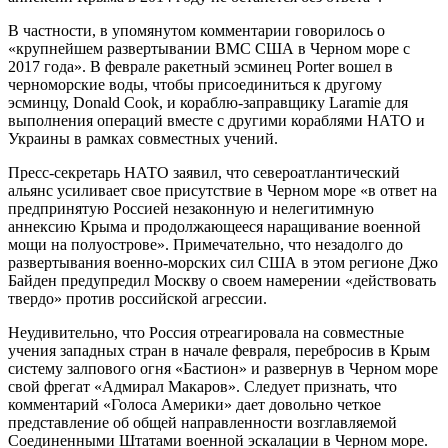
В частности, в упомянутом комментарии говорилось о
«крупнейшем развертывании ВМС США в Черном море с
2017 года». В феврале ракетный эсминец Porter вошел в
черноморские воды, чтобы присоединиться к другому
эсминцу, Donald Cook, и кораблю-заправщику Laramie для
выполнения операций вместе с другими кораблями НАТО и
Украины в рамках совместных учений.
Пресс-секретарь НАТО заявил, что североатлантический
альянс усиливает свое присутствие в Черном море «в ответ на
предпринятую Россией незаконную и нелегитимную
аннексию Крыма и продолжающееся наращивание военной
мощи на полуострове». Примечательно, что незадолго до
развертывания военно-морских сил США в этом регионе Джо
Байден предупредил Москву о своем намерении «действовать
твердо» против российской агрессии.
Неудивительно, что Россия отреагировала на совместные
учения западных стран в начале февраля, перебросив в Крым
систему залпового огня «Бастион» и развернув в Черном море
свой фрегат «Адмирал Макаров». Следует признать, что
комментарий «Голоса Америки» дает довольно четкое
представление об общей направленности возглавляемой
Соединенными Штатами военной эскалации в Черном море.