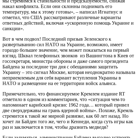
мы стремимся к стабильности и предсказуемости, снижая
накал конфликта. Если они склонны поднимать его
температуру, мы к этому готовы», – написал Игнатиус и
отметил, что США рассматривают различные варианты
ответных действий, включая «ускоренную помощь Украине и
санкции».
Вот в чем подвох! Последний призыв Зеленского к
развертыванию сил НАТО на Украине, возможно, имеет
гораздо большее значение, чем может показаться на первый
взгляд. Шквал телефонных звонков из Вашингтона в Киев от
госсекретаря, министра обороны и даже самого президента
Байдена за последние три дня с обещаниями защитить
Украину – это сигнал Москве, которая неоднократно называла
неприемлемым для себя вариант вступления Украины в
НАТО и размещение на ее территории войск альянса.
Примечательно, что финансируемое Кремлем издание RT
отметило в одном из комментариев, что «ситуация чем-то
напоминает карибский кризис 1962 года… который привел
две сверхдержавы на грань ядерной войны». Похоже, Кремль
стремится к такой же мирной развязке, как 60 лет назад. Но
хочет ли Байден того же, чего и Кеннеди, когда суть игры как
раз и заключается в том, чтобы дразнить медведя?
Если задуматься, администрации Байдена выгодно устроить