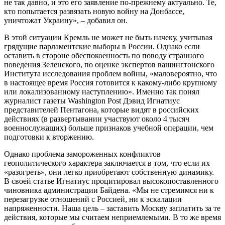
не так давно, и это его заявление по-прежнему актуально. Те,
кто попытается развязать новую войну на Донбассе,
уничтожат Украину», – добавил он.
В этой ситуации Кремль не может не быть начеку, учитывая
грядущие парламентские выборы в России. Однако если
оставить в стороне обеспокоенность по поводу странного
поведения Зеленского, по оценке экспертов вашингтонского
Института исследования проблем войны, «маловероятно, что
в настоящее время Россия готовится к какому-либо крупному
или локализованному наступлению». Именно так понял
журналист газеты Washington Post Дэвид Игнатиус
представителей Пентагона, которые видят в российских
действиях (в развертывании участвуют около 4 тысяч
военнослужащих) больше признаков учебной операции, чем
подготовки к вторжению.
Однако проблема замороженных конфликтов
геополитического характера заключается в том, что если их
«разогреть», они легко приобретают собственную динамику.
В своей статье Игнатиус процитировал высокопоставленного
чиновника администрации Байдена. «Мы не стремимся ни к
перезагрузке отношений с Россией, ни к эскалации
напряженности. Наша цель – заставить Москву заплатить за те
действия, которые мы считаем неприемлемыми. В то же время