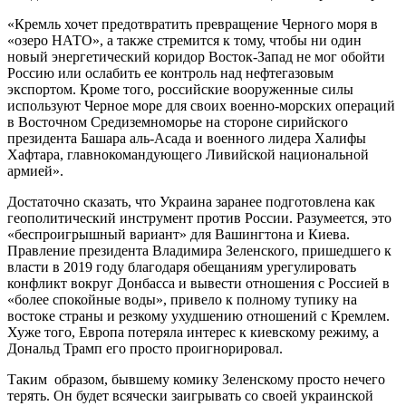
«Кремль хочет предотвратить превращение Черного моря в
«озеро НАТО», а также стремится к тому, чтобы ни один
новый энергетический коридор Восток-Запад не мог обойти
Россию или ослабить ее контроль над нефтегазовым
экспортом. Кроме того, российские вооруженные силы
используют Черное море для своих военно-морских операций
в Восточном Средиземноморье на стороне сирийского
президента Башара аль-Асада и военного лидера Халифы
Хафтара, главнокомандующего Ливийской национальной
армией».
Достаточно сказать, что Украина заранее подготовлена как
геополитический инструмент против России. Разумеется, это
«беспроигрышный вариант» для Вашингтона и Киева.
Правление президента Владимира Зеленского, пришедшего к
власти в 2019 году благодаря обещаниям урегулировать
конфликт вокруг Донбасса и вывести отношения с Россией в
«более спокойные воды», привело к полному тупику на
востоке страны и резкому ухудшению отношений с Кремлем.
Хуже того, Европа потеряла интерес к киевскому режиму, а
Дональд Трамп его просто проигнорировал.
Таким образом, бывшему комику Зеленскому просто нечего
терять. Он будет всячески заигрывать со своей украинской