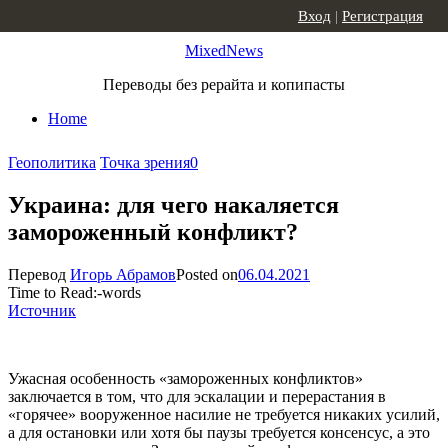
Skip to content
Вход
|
Регистрация
MixedNews
Переводы без рерайта и копипасты
Home
Геополитика
Точка зрения
0
Украина: для чего накаляется
замороженный конфликт?
Перевод
Игорь Абрамов
Posted on
06.04.2021
Time to Read:
-
words
Источник
Ужасная особенность «замороженных конфликтов»
заключается в том, что для эскалации и перерастания в
«горячее» вооруженное насилие не требуется никаких усилий,
а для остановки или хотя бы паузы требуется консенсус, а это