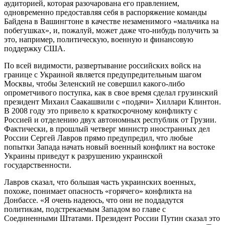
аудиторией, которая разочарована его правлением,
одновременно предоставляя себя в распоряжение команды
Байдена в Вашингтоне в качестве незаменимого «мальчика на
побегушках», и, пожалуй, может даже что-нибудь получить за
это, например, политическую, военную и финансовую
поддержку США.
По всей видимости, развертывание российских войск на
границе с Украиной является предупредительным шагом
Москвы, чтобы Зеленский не совершил какого-либо
опрометчивого поступка, как в свое время сделал грузинский
президент Михаил Саакашвили с «подачи» Хиллари Клинтон.
В 2008 году это привело к краткосрочному конфликту с
Россией и отделению двух автономных республик от Грузии.
Фактически, в прошлый четверг министр иностранных дел
России Сергей Лавров прямо предупредил, что любые
попытки Запада начать новый военный конфликт на востоке
Украины приведут к разрушению украинской
государственности.
Лавров сказал, что большая часть украинских военных,
похоже, понимает опасность «горячего» конфликта на
Донбассе. «Я очень надеюсь, что они не поддадутся
политикам, подстрекаемым Западом во главе с
Соединенными Штатами. Президент России Путин сказал это