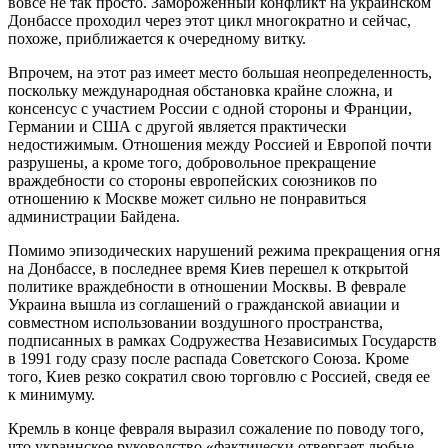
вовсе не так просто. Замороженный конфликт на украинском
Донбассе проходил через этот цикл многократно и сейчас,
похоже, приближается к очередному витку.
Впрочем, на этот раз имеет место большая неопределенность,
поскольку международная обстановка крайне сложна, и
консенсус с участием России с одной стороны и Франции,
Германии и США с другой является практически
недостижимым. Отношения между Россией и Европой почти
разрушены, а кроме того, добровольное прекращение
враждебности со стороны европейских союзников по
отношению к Москве может сильно не понравиться
администрации Байдена.
Помимо эпизодических нарушений режима прекращения огня
на Донбассе, в последнее время Киев перешел к открытой
политике враждебности в отношении Москвы. В феврале
Украина вышла из соглашений о гражданской авиации и
совместном использовании воздушного пространства,
подписанных в рамках Содружества Независимых Государств
в 1991 году сразу после распада Советского Союза. Кроме
того, Киев резко сократил свою торговлю с Россией, сведя ее
к минимуму.
Кремль в конце февраля выразил сожаление по поводу того,
что украинское руководство «фактически отвергает любые