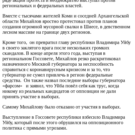
ряде акций протеста и неоднократно выступал против
региональных и федеральных властей.
Вместе с тысячами жителей Коми и соседней Архангельской
области Михайлов яростно протестовал против планов
создания огромной мусорной свалки в Шиесе, в девственном
лесном массиве на границе двух регионов.
Кроме того, он превратил главу республики Владимира Уйбу
в своего заклятого врага после нескольких громких
скандалов. В конце апреля этого года, выступая в
региональном Госсовете, Михайлов резко раскритиковал
назначенного Москвой губернатора за неспособность
справиться с коронавирусным кризисом и за то, что
губернатор не сумел привлечь в регион федеральные
средства. Он также назвал последние выборы губернатора
«фарсом» и заявил, что Уйба повёл себя как трус, когда
никому из реальных кандидатов от оппозиции не дали
принять участие в выборах.
Самому Михайлову было отказано от участия в выборах.
Выступление в Госсовете республики взбесило Владимира
Уйбу, который после этого обрушился на оппозиционного
политика с прямыми угрозами.