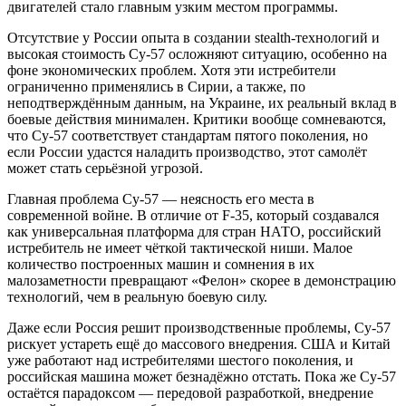
двигателей стало главным узким местом программы.
Отсутствие у России опыта в создании stealth-технологий и
высокая стоимость Су-57 осложняют ситуацию, особенно на
фоне экономических проблем. Хотя эти истребители
ограниченно применялись в Сирии, а также, по
неподтверждённым данным, на Украине, их реальный вклад в
боевые действия минимален. Критики вообще сомневаются,
что Су-57 соответствует стандартам пятого поколения, но
если России удастся наладить производство, этот самолёт
может стать серьёзной угрозой.
Главная проблема Су-57 — неясность его места в
современной войне. В отличие от F-35, который создавался
как универсальная платформа для стран НАТО, российский
истребитель не имеет чёткой тактической ниши. Малое
количество построенных машин и сомнения в их
малозаметности превращают «Фелон» скорее в демонстрацию
технологий, чем в реальную боевую силу.
Даже если Россия решит производственные проблемы, Су-57
рискует устареть ещё до массового внедрения. США и Китай
уже работают над истребителями шестого поколения, и
российская машина может безнадёжно отстать. Пока же Су-57
остаётся парадоксом — передовой разработкой, внедрение