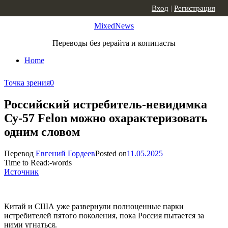
Skip to content
Вход
|
Регистрация
MixedNews
Переводы без рерайта и копипасты
Home
Точка зрения
0
Российский истребитель-невидимка
Су-57 Felon можно охарактеризовать
одним словом
Перевод
Евгений Гордеев
Posted on
11.05.2025
Time to Read:
-
words
Источник
Китай и США уже развернули полноценные парки
истребителей пятого поколения, пока Россия пытается за
ними угнаться.