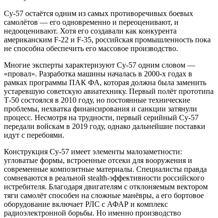
Су-57 остаётся одним из самых противоречивых боевых
самолётов — его одновременно и переоценивают, и
недооценивают. Хотя его создавали как конкурента
американским F-22 и F-35, российская промышленность пока
не способна обеспечить его массовое производство.
Многие эксперты характеризуют Су-57 одним словом —
«провал». Разработка машины началась в 2000-х годах в
рамках программы ПАК ФА, которая должна была заменить
устаревшую советскую авиатехнику. Первый полёт прототипа
Т-50 состоялся в 2010 году, но постоянные технические
проблемы, нехватка финансирования и санкции затянули
процесс. Несмотря на трудности, первый серийный Су-57
передали войскам в 2019 году, однако дальнейшие поставки
идут с перебоями.
Конструкция Су-57 имеет элементы малозаметности:
угловатые формы, встроенные отсеки для вооружения и
современные композитные материалы. Специалисты правда
сомневаются в реальной stealth-эффективности российского
истребителя. Благодаря двигателям с отклоняемым вектором
тяги самолёт способен на сложные манёвры, а его бортовое
оборудование включает РЛС с АФАР и комплекс
радиоэлектронной борьбы. Но именно производство