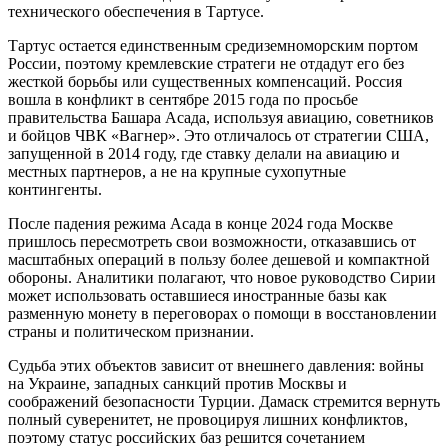
технического обеспечения в Тартусе.
Тартус остается единственным средиземноморским портом
России, поэтому кремлевские стратеги не отдадут его без
жесткой борьбы или существенных компенсаций. Россия
вошла в конфликт в сентябре 2015 года по просьбе
правительства Башара Асада, используя авиацию, советников
и бойцов ЧВК «Вагнер». Это отличалось от стратегии США,
запущенной в 2014 году, где ставку делали на авиацию и
местных партнеров, а не на крупные сухопутные
контингенты.
После падения режима Асада в конце 2024 года Москве
пришлось пересмотреть свои возможности, отказавшись от
масштабных операций в пользу более дешевой и компактной
обороны. Аналитики полагают, что новое руководство Сирии
может использовать оставшиеся иностранные базы как
разменную монету в переговорах о помощи в восстановлении
страны и политическом признании.
Судьба этих объектов зависит от внешнего давления: войны
на Украине, западных санкций против Москвы и
соображений безопасности Турции. Дамаск стремится вернуть
полный суверенитет, не провоцируя лишних конфликтов,
поэтому статус российских баз решится сочетанием