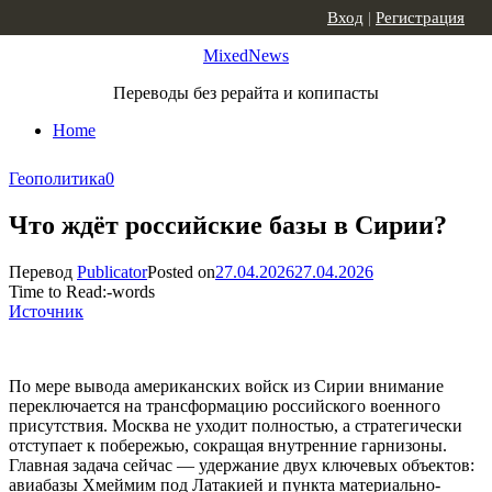
Skip to content
Вход
|
Регистрация
MixedNews
Переводы без рерайта и копипасты
Home
Геополитика
0
Что ждёт российские базы в Сирии?
Перевод
Publicator
Posted on
27.04.2026
27.04.2026
Time to Read:
-
words
Источник
По мере вывода американских войск из Сирии внимание
переключается на трансформацию российского военного
присутствия. Москва не уходит полностью, а стратегически
отступает к побережью, сокращая внутренние гарнизоны.
Главная задача сейчас — удержание двух ключевых объектов:
авиабазы Хмеймим под Латакией и пункта материально-