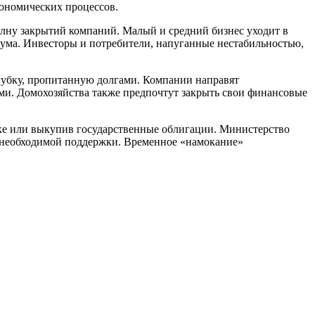
кономических процессов.
олну закрытий компаний. Малый и средний бизнес уходит в
мума. Инвесторы и потребители, напуганные нестабильностью,
губку, пропитанную долгами. Компании направят
ами. Домохозяйства также предпочтут закрыть свои финансовые
нке или выкупив государственные облигации. Министерство
ез необходимой поддержки. Временное «намокание»