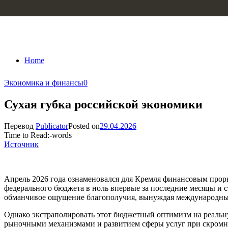
Skip to content
Home
Экономика и финансы
0
Сухая губка российской экономики
Перевод
Publicator
Posted on
29.04.2026
Time to Read:
-
words
Источник
Апрель 2026 года ознаменовался для Кремля финансовым проры
федерального бюджета в ноль впервые за последние месяцы и с
обманчивое ощущение благополучия, вынуждая международные
Однако экстраполировать этот бюджетный оптимизм на реальну
рыночными механизмами и развитием сферы услуг при скромной