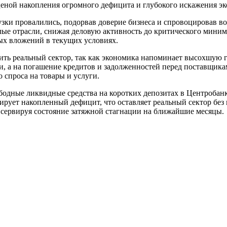
ценой накопления огромного дефицита и глубокого искажения э
зки провалились, подорвав доверие бизнеса и спровоцировав в
лые отрасли, снижая деловую активность до критического мини
ых вложений в текущих условиях.
ть реальный сектор, так как экономика напоминает высохшую 
и, а на погашение кредитов и задолженностей перед поставщик
 спроса на товары и услуги.
вободные ликвидные средства на коротких депозитах в Центроба
идирует накопленный дефицит, что оставляет реальный сектор б
сервируя состояние затяжной стагнации на ближайшие месяцы.