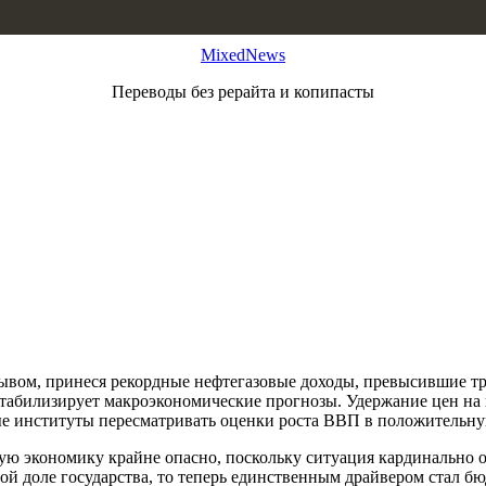
MixedNews
Переводы без рерайта и копипасты
вом, принеся рекордные нефтегазовые доходы, превысившие три
табилизирует макроэкономические прогнозы. Удержание цен на н
 институты пересматривать оценки роста ВВП в положительну
ю экономику крайне опасно, поскольку ситуация кардинально от
 доле государства, то теперь единственным драйвером стал бю