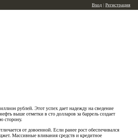
Вход
|
Регистрация
ллион рублей. Этот успех дает надежду на сведение
ефть выше отметки в сто долларов за баррель создает
ю сторону.
личается от довоенной. Если ранее рост обеспечивался
джет. Массивные вливания средств и кредитное