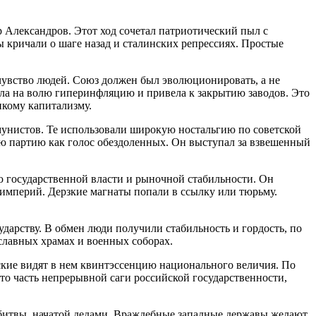
 Александров. Этот ход сочетал патриотический пыл с
кричали о шаге назад и сталинских репрессиях. Простые
чувство людей. Союз должен был эволюционировать, а не
ила на волю гиперинфляцию и привела к закрытию заводов. Это
икому капитализму.
унистов. Те использовали широкую ностальгию по советской
ю партию как голос обездоленных. Он выступал за взвешенный
 государственной власти и рыночной стабильности. Он
х империй. Дерзкие магнаты попали в ссылку или тюрьму.
дарству. В обмен люди получили стабильность и гордость, по
славных храмах и военных соборах.
ские видят в нем квинтэссенцию национального величия. По
то часть непрерывной саги российской государственности,
 битвы, начатой дедами. Враждебные западные державы желают