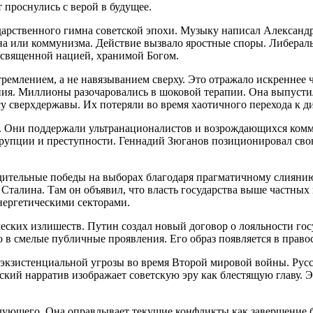
т проснулись с верой в будущее.
арственного гимна советской эпохи. Музыку написал Александр
а или коммунизма. Действие вызвало яростные споры. Либералы 
 священной нацией, хранимой Богом.
ремлением, а не навязыванием сверху. Это отражало искреннее 
шения. Миллионы разочаровались в шоковой терапии. Она выпуст
у сверхдержавы. Их потеряли во время хаотичного перехода к д
. Они поддержали ультранационалистов и возрождающихся комм
ррупции и преступности. Геннадий Зюганов позиционировал сво
дительные победы на выборах благодаря прагматичному слиянию
 Сталина. Там он объявил, что власть государства выше частны
нергетическими секторами.
ских излишеств. Путин создал новый договор о лояльности госу
 в смелые публичные проявления. Его образ появляется в право
 экзистенциальной угрозы во время Второй мировой войны. Рус
кий нарратив изображает советскую эру как блестящую главу. Э
андующего. Она оправдывает текущие конфликты как завершение