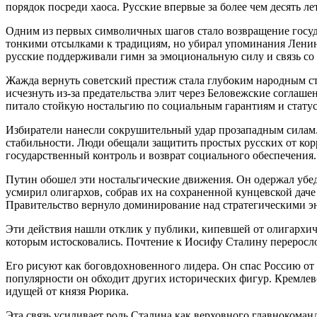
порядок посреди хаоса. Русские впервые за более чем десять ле
Одним из первых символичных шагов стало возвращение госуд
тонкими отсылками к традициям, но убирал упоминания Ленин
русские поддерживали гимн за эмоциональную силу и связь со
Жажда вернуть советский престиж стала глубоким народным ст
исчезнуть из-за предательства элит через Беловежские согла
питало стойкую ностальгию по социальным гарантиям и статус
Избиратели нанесли сокрушительный удар прозападным силам
стабильности. Люди обещали защитить простых русских от ко
государственный контроль и возврат социального обеспечения.
Путин обошел эти ностальгические движения. Он одержал убе
усмирил олигархов, собрав их на сохраненной кунцевской даче
Правительство вернуло доминирование над стратегическими э
Эти действия нашли отклик у публики, кипевшей от олигархиче
которым истосковались. Почтение к Иосифу Сталину переросло
Его рисуют как боговдохновенного лидера. Он спас Россию от
популярности он обходит других исторических фигур. Кремлевс
идущей от князя Рюрика.
Эта связь усиливает роль Сталина как верховного главноком