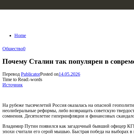
Skip to content
Home
Общество
0
Почему Сталин так популярен в соврем
Перевод
Publicator
Posted on
14.05.2026
Time to Read:
-
words
Источник
На рубеже тысячелетий Россия оказалась на опасной геополит
неолиберальные реформы, либо возвращать советскую твердост
сомнения. Десятилетие гиперинфляции и финансовых скандал
Владимир Путин появился как загадочный бывший офицер КГБ
эпохи считали его серой мышью. Быстрая победа на выборах в 