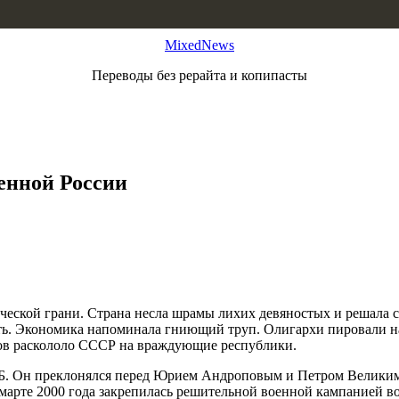
MixedNews
Переводы без рерайта и копипасты
енной России
ической грани. Страна несла шрамы лихих девяностых и решала
ь. Экономика напоминала гниющий труп. Олигархи пировали на 
ов раскололо СССР на враждующие республики.
. Он преклонялся перед Юрием Андроповым и Петром Великим.
марте 2000 года закрепилась решительной военной кампанией во