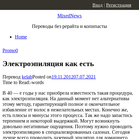
Skip to content
Вход
|
Регистрация
MixedNews
Переводы без рерайта и копипасты
Home
Promo
0
Электроэпиляция как есть
Перевод
kelab
Posted on
19.11.2012
07.07.2021
Time to Read:
-
words
В 40 — е годы у нас приобрела известность такая процедура,
как электроэпиляция. На данный момент нет альтернативы
этому методу, гарантирующей полное и окончательное
избавление от волос в нежелательных местах. Конечно же,
есть плюсы и минусы этого процесса. Так же надо запастись
терпением и некоторой выдержкой. Могут возникнуть
довольно негативные ощущения. Поэтому нужно проводить
электроэпиляцию в специализированных салонах. Сегодня
лучше всего проводить лазерный эпилятор для домашнего