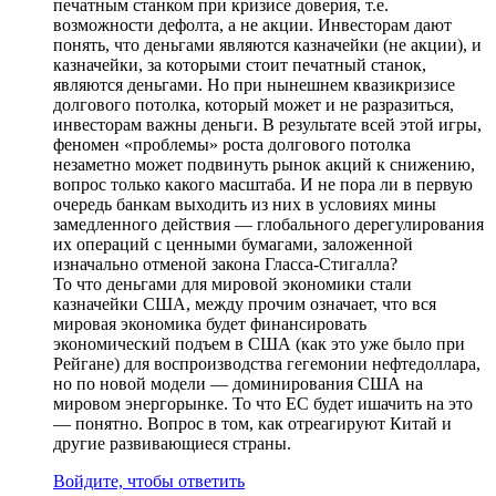
печатным станком при кризисе доверия, т.е.
возможности дефолта, а не акции. Инвесторам дают
понять, что деньгами являются казначейки (не акции), и
казначейки, за которыми стоит печатный станок,
являются деньгами. Но при нынешнем квазикризисе
долгового потолка, который может и не разразиться,
инвесторам важны деньги. В результате всей этой игры,
феномен «проблемы» роста долгового потолка
незаметно может подвинуть рынок акций к снижению,
вопрос только какого масштаба. И не пора ли в первую
очередь банкам выходить из них в условиях мины
замедленного действия — глобального дерегулирования
их операций с ценными бумагами, заложенной
изначально отменой закона Гласса-Стигалла?
То что деньгами для мировой экономики стали
казначейки США, между прочим означает, что вся
мировая экономика будет финансировать
экономический подъем в США (как это уже было при
Рейгане) для воспроизводства гегемонии нефтедоллара,
но по новой модели — доминирования США на
мировом энергорынке. То что ЕС будет ишачить на это
— понятно. Вопрос в том, как отреагируют Китай и
другие развивающиеся страны.
Войдите, чтобы ответить