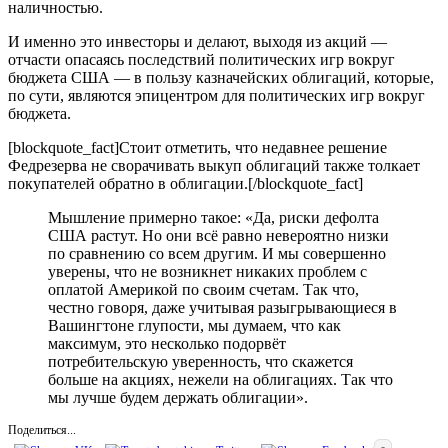
наличностью.
И именно это инвесторы и делают, выходя из акций —
отчасти опасаясь последствий политических игр вокруг
бюджета США — в пользу казначейских облигаций, которые,
по сути, являются эпицентром для политических игр вокруг
бюджета.
[blockquote_fact]Стоит отметить, что недавнее решение
Федрезерва не сворачивать выкуп облигаций также толкает
покупателей обратно в облигации.[/blockquote_fact]
Мышление примерно такое: «Да, риски дефолта
США растут. Но они всё равно невероятно низки
по сравнению со всем другим. И мы совершенно
уверены, что не возникнет никаких проблем с
оплатой Америкой по своим счетам. Так что,
честно говоря, даже учитывая разыгрывающиеся в
Вашингтоне глупости, мы думаем, что как
максимум, это несколько подорвёт
потребительскую уверенность, что скажется
больше на акциях, нежели на облигациях. Так что
мы лучше будем держать облигации».
Поделиться...