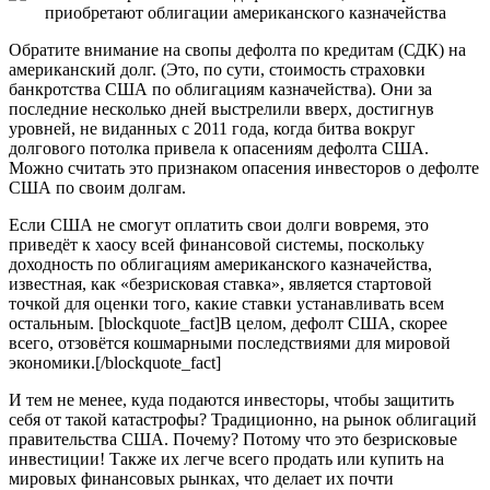
Обратите внимание на свопы дефолта по кредитам (СДК) на
американский долг. (Это, по сути, стоимость страховки
банкротства США по облигациям казначейства). Они за
последние несколько дней выстрелили вверх, достигнув
уровней, не виданных с 2011 года, когда битва вокруг
долгового потолка привела к опасениям дефолта США.
Можно считать это признаком опасения инвесторов о дефолте
США по своим долгам.
Если США не смогут оплатить свои долги вовремя, это
приведёт к хаосу всей финансовой системы, поскольку
доходность по облигациям американского казначейства,
известная, как «безрисковая ставка», является стартовой
точкой для оценки того, какие ставки устанавливать всем
остальным. [blockquote_fact]В целом, дефолт США, скорее
всего, отзовётся кошмарными последствиями для мировой
экономики.[/blockquote_fact]
И тем не менее, куда подаются инвесторы, чтобы защитить
себя от такой катастрофы? Традиционно, на рынок облигаций
правительства США. Почему? Потому что это безрисковые
инвестиции! Также их легче всего продать или купить на
мировых финансовых рынках, что делает их почти