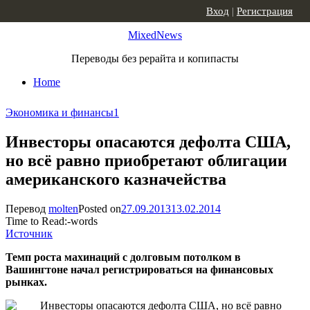
Skip to content
Вход
|
Регистрация
MixedNews
Переводы без рерайта и копипасты
Home
Экономика и финансы
1
Инвесторы опасаются дефолта США,
но всё равно приобретают облигации
американского казначейства
Перевод
molten
Posted on
27.09.2013
13.02.2014
Time to Read:
-
words
Источник
Темп роста махинаций с долговым потолком в
Вашингтоне начал регистрироваться на финансовых
рынках.