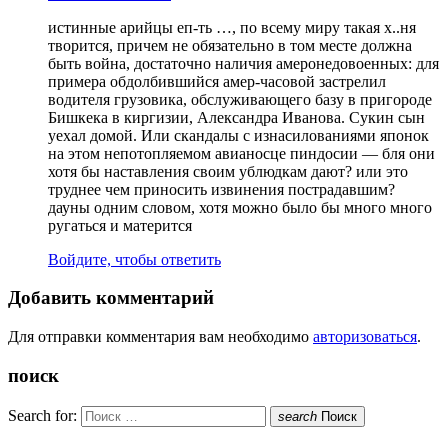
истинные арийцы еп-ть …, по всему миру такая х..ня
творится, причем не обязательно в том месте должна
быть война, достаточно наличия амеронедовоенных: для
примера обдолбившийся амер-часовой застрелил
водителя грузовика, обслуживающего базу в пригороде
Бишкека в киргизии, Александра Иванова. Сукин сын
уехал домой. Или скандалы с изнасилованиями японок
на этом непотопляемом авианосце пиндосии — бля они
хотя бы наставления своим ублюдкам дают? или это
труднее чем приносить извинения пострадавшим?
дауны одним словом, хотя можно было бы много много
ругаться и матерится
Войдите, чтобы ответить
Добавить комментарий
Для отправки комментария вам необходимо
авторизоваться
.
поиск
Search for:
search
Поиск