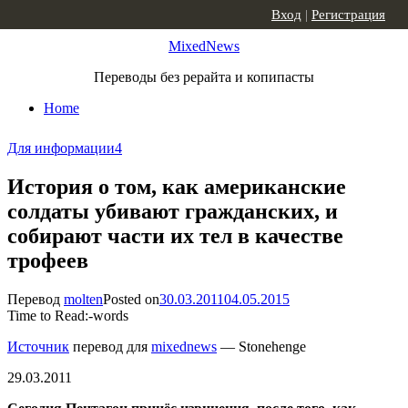
Skip to content
Вход
|
Регистрация
MixedNews
Переводы без рерайта и копипасты
Home
Для информации
4
История о том, как американские
солдаты убивают гражданских, и
собирают части их тел в качестве
трофеев
Перевод
molten
Posted on
30.03.2011
04.05.2015
Time to Read:
-
words
Источник
перевод для
mixednews
— Stonehenge
29.03.2011