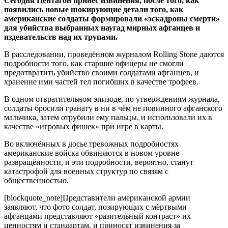
Сегодня Пентагон принёс извинения, после того, как
появились новые шокирующие детали того, как
американские солдаты формировали «эскадроны смерти»
для убийства выбранных наугад мирных афганцев и
издевательств над их трупами.
В расследовании, проведённом журналом Rolling Stone даются
подробности того, как старшие офицеры не смогли
предотвратить убийство своими солдатами афганцев, и
хранение ими частей тел погибших в качестве трофеев.
В одном отвратительном эпизоде, по утверждениям журнала,
солдаты бросили гранату в ни в чём не повинного афганского
мальчика, затем отрубили ему пальцы, и использовали их в
качестве «игровых фишек» при игре в карты.
Во включённых в досье тревожных подробностях
американские войска обвиняются в новом уровне
развращённости, и эти подробности, вероятно, станут
катастрофой для военных структур по связям с
общественностью.
[blockquote_note]Представители американской армии
заявляют, что фото солдат, позирующих с мёртвыми
афганцами представляют «разительный контраст» их
ценностям и стандартам, и приносят извинения за