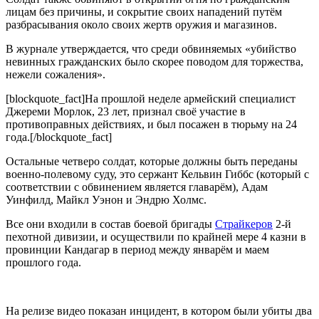
лицам без причины, и сокрытие своих нападений путём
разбрасывания около своих жертв оружия и магазинов.
В журнале утверждается, что среди обвиняемых «убийство
невинных гражданских было скорее поводом для торжества,
нежели сожаления».
[blockquote_fact]На прошлой неделе армейский специалист
Джереми Морлок, 23 лет, признал своё участие в
противоправных действиях, и был посажен в тюрьму на 24
года.[/blockquote_fact]
Остальные четверо солдат, которые должны быть переданы
военно-полевому суду, это сержант Кельвин Гиббс (который с
соответствии с обвинением является главарём), Адам
Уинфилд, Майкл Уэнон и Эндрю Холмс.
Все они входили в состав боевой бригады
Страйкеров
2-й
пехотной дивизии, и осуществили по крайней мере 4 казни в
провинции Кандагар в период между январём и маем
прошлого года.
На релизе видео показан инцидент, в котором были убиты два