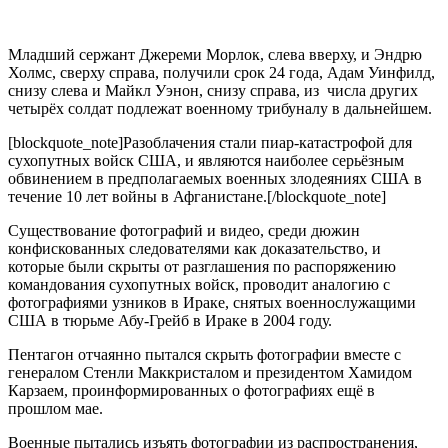
Младший сержант Джереми Морлок, слева вверху, и Эндрю
Холмс, сверху справа, получили срок 24 года, Адам Уинфилд,
снизу слева и Майкл Уэнон, снизу справа, из числа других
четырёх солдат подлежат военному трибуналу в дальнейшем.
[blockquote_note]Разоблачения стали пиар-катастрофой для
сухопутных войск США, и являются наиболее серьёзным
обвинением в предполагаемых военных злодеяниях США в
течение 10 лет войны в Афганистане.[/blockquote_note]
Существование фотографий и видео, среди дюжин
конфискованных следователями как доказательство, и
которые были скрыты от разглашения по распоряжению
командования сухопутных войск, проводит аналогию с
фотографиями узников в Ираке, снятых военнослужащими
США в тюрьме Абу-Грейб в Ираке в 2004 году.
Пентагон отчаянно пытался скрыть фотографии вместе с
генералом Стенли Маккристалом и президентом Хамидом
Карзаем, проинформированных о фотографиях ещё в
прошлом мае.
Военные пытались изъять фотографии из распространения,