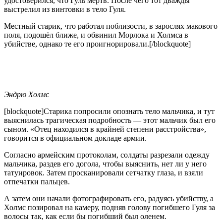
удостоверился, что Гуль мёртв. После чего тот дважды
выстрелил из винтовки в тело Гуля.
Местный старик, что работал поблизости, в зарослях макового
поля, подошёл ближе, и обвинил Морлока и Холмса в
убийстве, однако те его проигнорировали.[/blockquote]
Эндрю Холмс
[blockquote]Старика попросили опознать тело мальчика, и тут
выяснилась трагическая подробность — этот мальчик был его
сыном. «Отец находился в крайней степени расстройства»,
говорится в официальном докладе армии.
Согласно армейским протоколам, солдаты разрезали одежду
мальчика, раздев его догола, чтобы выяснить, нет ли у него
татуировок. Затем просканировали сетчатку глаза, и взяли
отпечатки пальцев.
А затем они начали фотографировать его, радуясь убийству, а
Холмс позировал на камеру, подняв голову погибшего Гуля за
волосы так, как если бы погибший был оленем.