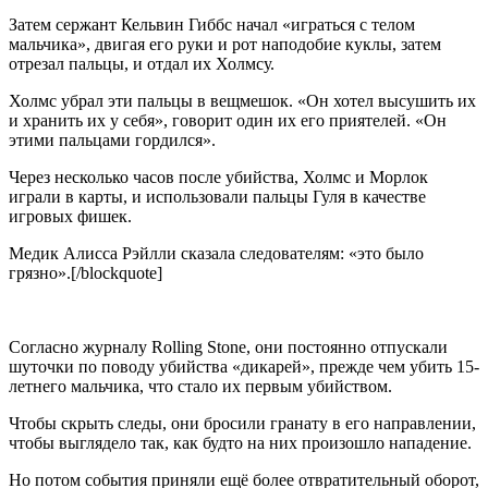
Затем сержант Кельвин Гиббс начал «играться с телом
мальчика», двигая его руки и рот наподобие куклы, затем
отрезал пальцы, и отдал их Холмсу.
Холмс убрал эти пальцы в вещмешок. «Он хотел высушить их
и хранить их у себя», говорит один их его приятелей. «Он
этими пальцами гордился».
Через несколько часов после убийства, Холмс и Морлок
играли в карты, и использовали пальцы Гуля в качестве
игровых фишек.
Медик Алисса Рэйлли сказала следователям: «это было
грязно».[/blockquote]
Согласно журналу Rolling Stone, они постоянно отпускали
шуточки по поводу убийства «дикарей», прежде чем убить 15-
летнего мальчика, что стало их первым убийством.
Чтобы скрыть следы, они бросили гранату в его направлении,
чтобы выглядело так, как будто на них произошло нападение.
Но потом события приняли ещё более отвратительный оборот,