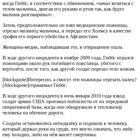
когда Гиббс, в соответствии с обвинением, «начал возиться с
телом мальчика, двигая его руками и ртом так, как будто
мальчик разговаривал».
Затем, предположительно он взял медицинские ножницы,
отрезал мизинец мальчика, и передал его Холмсу в качестве
трофея его первого убийства в Афганистане.
Женщина-медик, наблюдавшая это, в отвращении ушла.
В ходе другого инцидента в ноябре 2009 года, Гиббс игрался
ножницами около рук погибшего повстанца, убитого с
вертолёта, после того, как другой солдат порезал тело ножом.
[blockquote]Интересно, а смогут эти ножницы отрезать палец?
[/blockquote]спрашивал Гиббс.
В ходе другого инцидента в ночь января 2010 года взвод
солдат армии США проезжал поблизости от их передовой
оперативной базы, когда они обнаружили в тепловизор
человека на обочине дороги.
Солдаты остановились неподалёку и подошли к человеку,
который держал руки на груди, что могло означать, что либо
ему холодно, либо на нём жилет смертника.