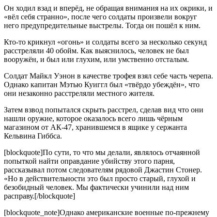
Он ходил взад и вперёд, не обращая внимания на их окрики, и
«вёл себя странно», после чего солдаты произвели вокруг
него предупредительные выстрелы. Тогда он пошёл к ним.
Кто-то крикнул «огонь» и солдаты всего за несколько секунд
расстреляли 40 обойм. Как выяснилось, человек не был
вооружён, и был или глухим, или умственно отсталым.
Солдат Майкл Уэнон в качестве трофея взял себе часть черепа.
Однако капитан Мэтью Куиггл был «твёрдо убеждён», что
они незаконно расстреляли местного жителя.
Затем взвод попытался скрыть расстрел, сделав вид что они
нашли оружие, которое оказалось всего лишь чёрным
магазином от АК-47, хранившемся в ящике у сержанта
Кельвина Гиббса.
[blockquote]По сути, то что мы делали, являлось отчаянной
попыткой найти оправдание убийству этого парня,
рассказывал потом следователям рядовой Джастин Стонер.
«Но в действительности это был просто старый, глухой и
безобидный человек. Мы фактически учинили над ним
расправу.[/blockquote]
[blockquote_note]Однако американские военные по-прежнему