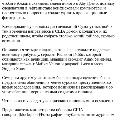
чтобы избежать скандала, аналогичного в Абу-Грейб, поэтому
следователи в Афганистане конфисковали компьютеры и
настоятельно попросили солдат удалить провокационные
фотографии.
Командование уголовных расследований Сухопутных войск
тем временем направилось в США домой к солдатам и их
родственникам, чтобы собрать столько копий файлов, сколько
возможно.
Оставшиеся четыре солдата, которые в результате подлежат
военному трибуналу, сержант Кельвин Гиббс, который
обвиняется как зачинщик, младший сержант Адам Уинфилд,
младший сержант Майкл Уэнон и рядовой 1-ого класса
Эндрю Холмс.
Семерым другим участникам боевого подразделения были
предъявлены обвинения в менее суровых преступлениях во
время расследования, которое возникло из расследования об
употреблении американскими солдатами гашиша.
Четверо из тех солдат уже признаны виновными и осуждены.
Представитель министерства обороны США
говорит: [blockquote]Фотографии, опубликованные журналом