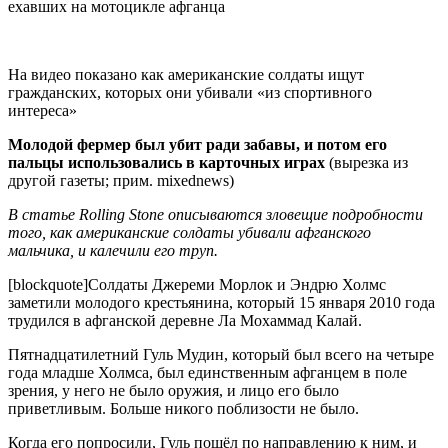
ехавших на мотоцикле афганца
На видео показано как американские солдаты ищут
гражданских, которых они убивали «из спортивного
интереса»
Молодой фермер был убит ради забавы, и потом его
пальцы использовались в карточных играх
(вырезка из
другой газеты; прим. mixednews)
В статье Rolling Stone описываются зловещие подробности
того, как американские солдаты убивали афганского
мальчика, и калечили его труп.
[blockquote]Солдаты Джереми Морлок и Эндрю Холмс
заметили молодого крестьянина, который 15 января 2010 года
трудился в афганской деревне Ла Мохаммад Калай.
Пятнадцатилетний Гуль Мудин, который был всего на четыре
года младше Холмса, был единственным афганцем в поле
зрения, у него не было оружия, и лицо его было
приветливым. Больше никого поблизости не было.
Когда его попросили, Гуль пошёл по направлению к ним, и