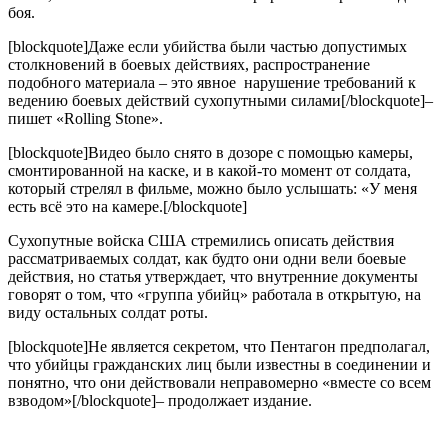
боя.
[blockquote]Даже если убийства были частью допустимых
столкновений в боевых действиях, распространение
подобного материала – это явное нарушение требований к
ведению боевых действий сухопутными силами[/blockquote]–
пишет «Rolling Stone».
[blockquote]Видео было снято в дозоре с помощью камеры,
смонтированной на каске, и в какой-то момент от солдата,
который стрелял в фильме, можно было услышать: «У меня
есть всё это на камере.[/blockquote]
Сухопутные войска США стремились описать действия
рассматриваемых солдат, как будто они одни вели боевые
действия, но статья утверждает, что внутренние документы
говорят о том, что «группа убийц» работала в открытую, на
виду остальных солдат роты.
[blockquote]Не является секретом, что Пентагон предполагал,
что убийцы гражданских лиц были известны в соединении и
понятно, что они действовали неправомерно «вместе со всем
взводом»[/blockquote]– продолжает издание.