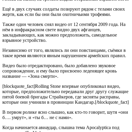
Ещё в двух случаях солдаты позируют рядом с телами своих
жертв, как если бы они были охотничьими трофеями.
Также один человек снял видео от 12 сентября 2009 года. На
нём в инфракрасном свете видно двух афганцев,
закладывающих, как можно предположить, самодельное
взрывное устройство.
Независимо от того, являлись ли они повстанцами, съёмки в
такое время являются явным нарушением армейских правил.
Видео было отредактировано, было добавлено звуковое
сопровождение, и ему было присвоено леденящее кровь
название — «Зона смерти».
[blockquote_fact]Rolling Stone впервые опубликовал видео,
которые, предположительно передавали друг другу служащие
пятой боевой бригады Страйкеров, где засняты расправы,
которые они учиняли в провинции Кандагар.[/blockquote_fact]
В первом ролике ясно слышно, как кто-то говорит, шутя «они
б…. умрут», и «ты б… не с нами».
Когда начинается авиаудар, слышна тема Apocalyptica под