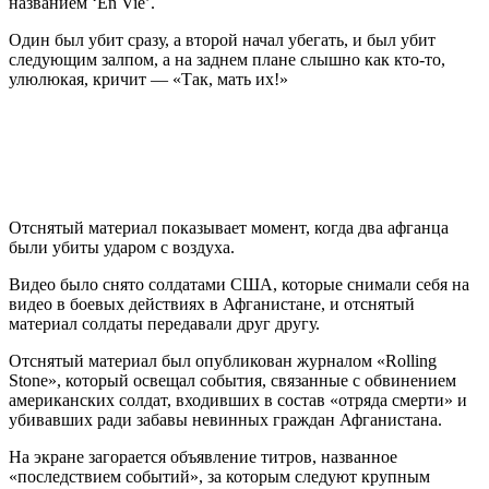
названием ‘En Vie’.
Один был убит сразу, а второй начал убегать, и был убит
следующим залпом, а на заднем плане слышно как кто-то,
улюлюкая, кричит — «Так, мать их!»
Отснятый материал показывает момент, когда два афганца
были убиты ударом с воздуха.
Видео было снято солдатами США, которые снимали себя на
видео в боевых действиях в Афганистане, и отснятый
материал солдаты передавали друг другу.
Отснятый материал был опубликован журналом «Rolling
Stone», который освещал события, связанные с обвинением
американских солдат, входивших в состав «отряда смерти» и
убивавших ради забавы невинных граждан Афганистана.
На экране загорается объявление титров, названное
«последствием событий», за которым следуют крупным