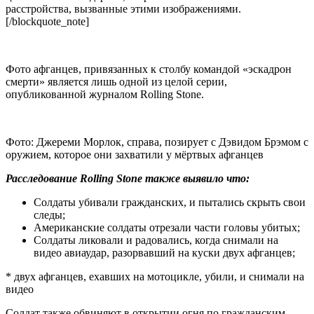
расстройства, вызванные этими изображениями.
[/blockquote_note]
Фото афганцев, привязанных к столбу командой «эскадрон
смерти» является лишь одной из целой серии,
опубликованной журналом Rolling Stone.
Фото: Джереми Морлок, справа, позирует с Дэвидом Брэмом с
оружием, которое они захватили у мёртвых афганцев
Расследование Rolling Stone также выявило что:
Солдаты убивали гражданских, и пытались скрыть свои
следы;
Американские солдаты отрезали части головы убитых;
Солдаты ликовали и радовались, когда снимали на
видео авиаудар, разорвавший на куски двух афганцев;
* двух афганцев, ехавших на мотоцикле, убили, и снимали на
видео
Солдат также обвиняют в открытии огня по гражданским