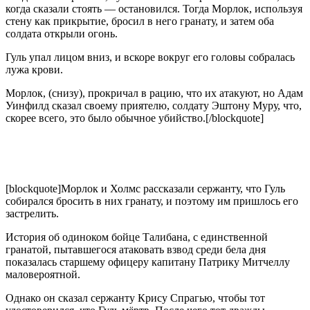
когда сказали стоять — остановился. Тогда Морлок, используя
стену как прикрытие, бросил в него гранату, и затем оба
солдата открыли огонь.
Гуль упал лицом вниз, и вскоре вокруг его головы собралась
лужа крови.
Морлок, (снизу), прокричал в рацию, что их атакуют, но Адам
Уинфилд сказал своему приятелю, солдату Эштону Муру, что,
скорее всего, это было обычное убийство.[/blockquote]
[blockquote]Морлок и Холмс рассказали сержанту, что Гуль
собирался бросить в них гранату, и поэтому им пришлось его
застрелить.
История об одиноком бойце Талибана, с единственной
гранатой, пытавшегося атаковать взвод среди бела дня
показалась старшему офицеру капитану Патрику Митчеллу
маловероятной.
Однако он сказал сержанту Крису Спрагью, чтобы тот