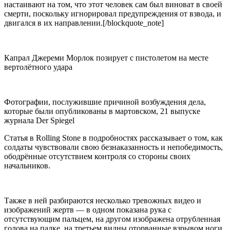
настаивают на том, что этот человек сам был виноват в своей
смерти, поскольку игнорировал предупреждения от взвода, и
двигался в их направлении.[/blockquote_note]
Капрал Джереми Морлок позирует с пистолетом на месте
вертолётного удара
Фотографии, послужившие причиной возбуждения дела,
которые были опубликованы в мартовском, 21 выпуске
журнала Der Spiegel
Статья в Rolling Stone в подробностях рассказывает о том, как
солдаты чувствовали свою безнаказанность и непобедимость,
ободрённые отсутствием контроля со стороны своих
начальников.
Также в ней разбираются несколько тревожных видео и
изображений жертв — в одном показана рука с
отсутствующим пальцем, на другом изображена отрубленная
голова на палке, на третьем видны оторванные взрывом ноги.