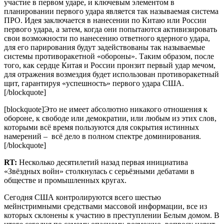
участие в первом ударе, и ключевым элементом в
планировании первого удара является так называемая система
ПРО. Идея заключается в нанесении по Китаю или России
первого удара, а затем, когда они попытаются активизировать
свои возможности по нанесению ответного ядерного удара,
для его парирования будут задействованы так называемые
системы противоракетной «обороны». Таким образом, после
того, как сердце Китая и России пронзит первый удар мечом,
для отражения возмездия будет использован противоракетный
щит, гарантируя «успешность» первого удара США.
[/blockquote]
[blockquote]Это не имеет абсолютно никакого отношения к
обороне, к свободе или демократии, или любым из этих слов,
которыми всё время пользуются для сокрытия истинных
намерений – всё дело в полном спектре доминирования.
[/blockquote]
RT
:
Несколько десятилетий назад первая инициатива
«Звёздных войн» столкнулась с серьёзными дебатами в
обществе и промышленных кругах.
Сегодня США контролируются всего шестью
мейнстримными средствами массовой информации, все из
которых склонены к участию в преступлении Белым домом. В