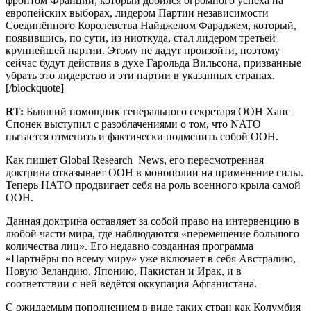
фронтом Франции, который добился огромного успеха на
европейских выборах, лидером Партии независимости
Соединённого Королевства Найджелом Фараджем, который,
появившись, по сути, из ниоткуда, стал лидером третьей
крупнейшей партии. Этому не дадут произойти, поэтому
сейчас будут действия в духе Гарольда Вильсона, призванные
убрать это лидерство и эти партии в указанных странах.
[/blockquote]
RT
:
Бывший помощник генерального секретаря ООН Ханс
Спонек выступил с разоблачениями о том, что NATO
пытается отменить и фактически подменить собой ООН.
Как пишет Global Research News, его пересмотренная
доктрина отказывает ООН в монополии на применение силы.
Теперь НАТО продвигает себя на роль военного крыла самой
ООН.
Данная доктрина оставляет за собой право на интервенцию в
любой части мира, где наблюдаются «перемещение большого
количества лиц». Его недавно созданная программа
«Партнёры по всему миру» уже включает в себя Австралию,
Новую Зеландию, Японию, Пакистан и Ирак, и в
соответствии с ней ведётся оккупация Афганистана.
С ожидаемым пополнением в виде таких стран как Колумбия