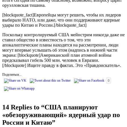
итоге сегодня по самому опасному, возможно, вопросу царит
оруэлловская тишина.
[blockquote_fact]Европейцы могут решить, чтобы их лидеров
выбирало НАТО, или даже, что они поддерживают ядерные
удары по Китаю и России.[/blockquote_fact]
Поскольку контролируемый США мейнстрим никогда даже не
ставил общество в известность о том, что эти
апокалиптические планы находятся на рассмотрении, люди
могут впервые услышать об этом (надпись в нижней части
экрана: [blockquote]Американский план атомной войны
предсказывал гибель 500 млн. человек в Евразии.
[/blockquote] Ищите правду в фактах. Это «Правдоискатель».
Поделиться...
0
14 Replies to “
США планируют
«обезоруживающий» ядерный удар по
России и Китаю
”