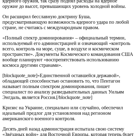
ядерного оружия, так сразу поднял расходы на ядерное
оружие до высот, превышающих уровень холодной войны.
Он расширил бесславную доктрину Буша,
предусматривающую возможность ядерного удара по любой
стране, не считаясь с международным правом.
«Полный спектр доминирования» – официальный термин,
используемый его администрацией и означающий «контроль
всего, контроль на море, суше, в воздухе и космическом
пространстве». Документы Космического командования США
вообще планируют «воспрепятствовать использованию
космоса другими странами».
[blockquote_note]«Единственной оставшейся державой»,
обладающей способностью остановить то, что Пентагон
называет полным спектром доминирования, пишет
специалист по анализу разведывательных данных Уильям
Энгдаль, является Россия.[/blockquote_note]
Кризис на Украине, специально или случайно, обеспечил
идеальный предлог для установления над регионом
американского военного контроля.
Десять дней назад администрация испытала свою систему
«Звёздных войн» для Восточной Европы, которая теперь будет