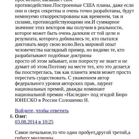
противодействие.Построенные США планы, даже если
они и сверх секретны и очень точно разработаны, будут
неминуемо откорректированы как временем, так и
силами, противодействующими им.И суммарное
значение этих векторов мы получим в реальности,
которое может быть очень далеким от той цели и
результата, которого добивались те, кто пытался
диктовать миру свою волю.Весь мировой опыт
человечества наглядный пример, но видимо те, кто
разрабатывают подобные доктрины
просто об этом забывает, или попросту не знает и не
думает об этом.Поэтому на месте тех, кто это делает,я
бы поостереглась, так как планета земля может просто
перестать существовать. С уважением автор
федерального уровня авторских прав, лауреат
национальных премий, дважды номинант
национальной премии «Наследие» под эгидой Бюро
ЮНЕСКО в России Солошенко Н.
Войдите, чтобы ответить
Олег
:
03.08.2014 в 10:25
Самое печальное,то что один пробует,другой третий,а
гибнут миллионы.