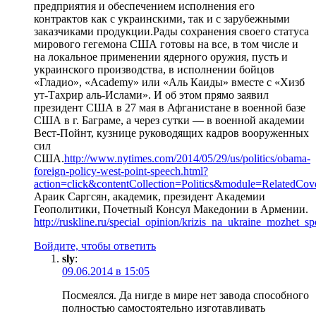
предприятия и обеспечением исполнения его
контрактов как с украинскими, так и с зарубежными
заказчиками продукции.Рады сохранения своего статуса
мирового гегемона США готовы на все, в том числе и
на локальное применении ядерного оружия, пусть и
украинского производства, в исполнении бойцов
«Гладио», «Academy» или «Аль Каиды» вместе с «Хизб
ут-Тахрир аль-Ислами». И об этом прямо заявил
президент США в 27 мая в Афганистане в военной базе
США в г. Баграме, а через сутки — в военной академии
Вест-Пойнт, кузнице руководящих кадров вооруженных
сил
США.
http://www.nytimes.com/2014/05/29/us/politics/obama-
foreign-policy-west-point-speech.html?
action=click&contentCollection=Politics&module=RelatedCov
Араик Саргсян, академик, президент Академии
Геополитики, Почетный Консул Македонии в Армении.
http://ruskline.ru/special_opinion/krizis_na_ukraine_mozhet
Войдите, чтобы ответить
sly
:
09.06.2014 в 15:05
Посмеялся. Да нигде в мире нет завода способного
полностью самостоятельно изготавливать