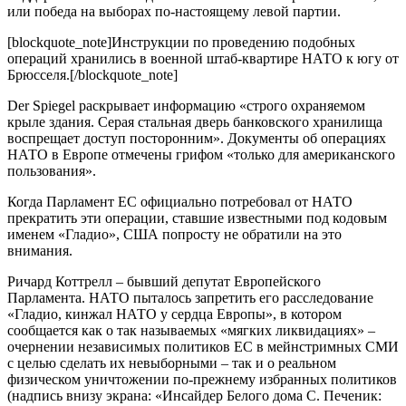
или победа на выборах по-настоящему левой партии.
[blockquote_note]Инструкции по проведению подобных
операций хранились в военной штаб-квартире НАТО к югу от
Брюсселя.[/blockquote_note]
Der Spiegel раскрывает информацию «строго охраняемом
крыле здания. Серая стальная дверь банковского хранилища
воспрещает доступ посторонним». Документы об операциях
НАТО в Европе отмечены грифом «только для американского
пользования».
Когда Парламент ЕС официально потребовал от НАТО
прекратить эти операции, ставшие известными под кодовым
именем «Гладио», США попросту не обратили на это
внимания.
Ричард Коттрелл – бывший депутат Европейского
Парламента. НАТО пыталось запретить его расследование
«Гладио, кинжал НАТО у сердца Европы», в котором
сообщается как о так называемых «мягких ликвидациях» –
очернении независимых политиков ЕС в мейнстримных СМИ
с целью сделать их невыборными – так и о реальном
физическом уничтожении по-прежнему избранных политиков
(надпись внизу экрана: «Инсайдер Белого дома С. Печеник: