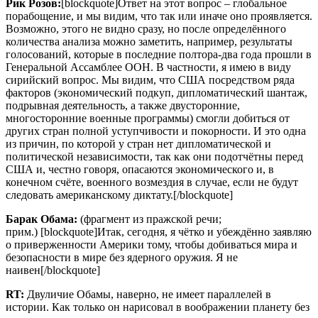
Рик Розов:
[blockquote]Ответ на этот вопрос – глобальное
порабощение, и мы видим, что так или иначе оно проявляется.
Возможно, этого не видно сразу, но после определённого
количества анализа можно заметить, например, результаты
голосований, которые в последние полтора-два года прошли в
Генеральной Ассамблее ООН. В частности, я имею в виду
сирийский вопрос. Мы видим, что США посредством ряда
факторов (экономический подкуп, дипломатический шантаж,
подрывная деятельность, а также двусторонние,
многосторонние военные программы) смогли добиться от
других стран полной уступчивости и покорности. И это одна
из причин, по которой у стран нет дипломатической и
политической независимости, так как они подотчётны перед
США и, честно говоря, опасаются экономического и, в
конечном счёте, военного возмездия в случае, если не будут
следовать американскому диктату.[/blockquote]
Барак Обама:
(фрагмент из пражской речи;
прим.) [blockquote]Итак, сегодня, я чётко и убеждённо заявляю
о приверженности Америки тому, чтобы добиваться мира и
безопасности в мире без ядерного оружия. Я не
наивен[/blockquote]
RT
:
Двуличие Обамы, наверно, не имеет параллелей в
истории. Как только он нарисовал в воображении планету без