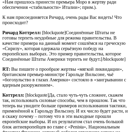
«Нам пришлось принести премьера Моро в жертву ради
обеспечения «стабильности» Италии»; прим.).
К нам присоединяется Ричард, очень рады Вас видеть! Что
происходит?
Ричард Коттрелл:
[blockquote]Соединённые Штаты не
готовы терпеть неудобные для режима правительства. В
качестве примера на данный момент сошлёмся на греческую
«Сиризу», которая одержала серьёзную победу на
европейских выборах. Это пример правительства, которое
Соединённые Штаты Америки терпеть не будут.[/blockquote]
RT
:
Вы пишите о прообразе жертвы «мягкой ликвидации»,
британском премьер-министре Гарольде Вильсоне, чьё
«богохульство в глазах Америки» состояло в «заигрывании с
ядерным разоружением».
Коттрелл:
[blockquote]Да, стало чуть-чуть сложнее, скажем
так, использовать силовые способы, чем в прошлом. Так что
теперь вы увидите больше примеров использования тактики,
применённой к Гарольду Вильсону. И их число будет расти, и
я скажу почему – потому что в эти выходные прошли
европейские выборы. И их результатом стал очень большой
блок антиевропейцев во главе с «Penista», Национальным