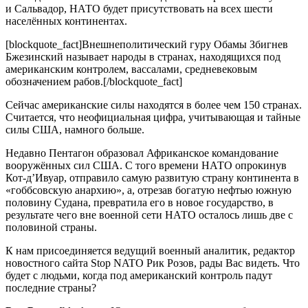
и Сальвадор, НАТО будет присутствовать на всех шести
населённых континентах.
[blockquote_fact]Внешнеполитический гуру Обамы Збигнев
Бжезинский называет народы в странах, находящихся под
американским контролем, вассалами, средневековым
обозначением рабов.[/blockquote_fact]
Сейчас американские силы находятся в более чем 150 странах.
Считается, что неофициальная цифра, учитывающая и тайные
силы США, намного больше.
Недавно Пентагон образовал Африканское командование
вооружённых сил США. С того времени НАТО опрокинув
Кот-д’Ивуар, отправило самую развитую страну континента в
«гоббсовскую анархию», а, отрезав богатую нефтью южную
половину Судана, превратила его в новое государство, в
результате чего вне военной сети НАТО осталось лишь две с
половиной страны.
К нам присоединяется ведущий военный аналитик, редактор
новостного сайта Stop NATO Рик Розов, рады Вас видеть. Что
будет с людьми, когда под американский контроль падут
последние страны?