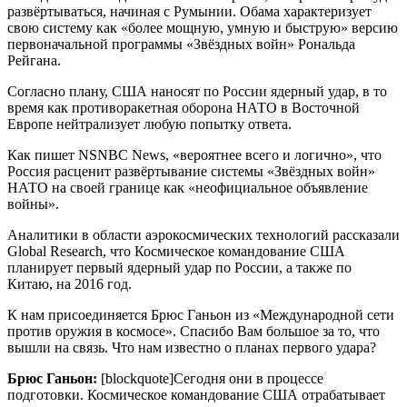
развёртываться, начиная с Румынии. Обама характеризует
свою систему как «более мощную, умную и быструю» версию
первоначальной программы «Звёздных войн» Рональда
Рейгана.
Согласно плану, США наносят по России ядерный удар, в то
время как противоракетная оборона НАТО в Восточной
Европе нейтрализует любую попытку ответа.
Как пишет NSNBC News, «вероятнее всего и логично», что
Россия расценит развёртывание системы «Звёздных войн»
НАТО на своей границе как «неофициальное объявление
войны».
Аналитики в области аэрокосмических технологий рассказали
Global Research, что Космическое командование США
планирует первый ядерный удар по России, а также по
Китаю, на 2016 год.
К нам присоединяется Брюс Ганьон из «Международной сети
против оружия в космосе». Спасибо Вам большое за то, что
вышли на связь. Что нам известно о планах первого удара?
Брюс Ганьон:
[blockquote]Сегодня они в процессе
подготовки. Космическое командование США отрабатывает