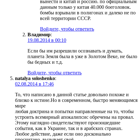
вынести и китай и россию. по официальным
данным только у китая 40.000 боеголовок.
бомбы взрывали в полигонах и далеко не по
всей территории СССР.
Войдите, чтобы ответить
Владимир
:
19.08.2014 в 00:10
Если бы им разрешили осознавать и думать,
планета Земля была в уже в Золотом Веке, не было
бы бедных и т.д.
Войдите, чтобы ответить
natalya soloshenko
:
02.08.2014 в 17:46
То, что написано в данной статье довольно похоже и
близко к истине.Но в современном, быстро меняющимся
мире
любая доктрина и попытки направленные на то, чтобы
устроить всемирный апокалипсис обречены на провал.
Этому наглядно свидетельствуют произошедшие
события, как в Украине, так и в арабских странах.
Любое действие, даже если оно досконально
просчитано, вызывает своё