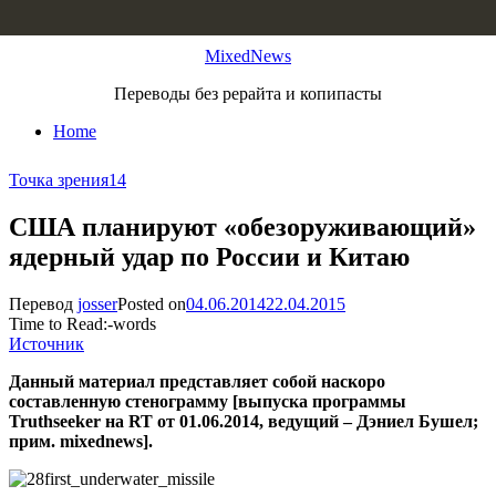
Skip to content
MixedNews
Переводы без рерайта и копипасты
Home
Точка зрения
14
США планируют «обезоруживающий»
ядерный удар по России и Китаю
Перевод
josser
Posted on
04.06.2014
22.04.2015
Time to Read:
-
words
Источник
Данный материал представляет собой наскоро
составленную стенограмму [выпуска программы
Truthseeker на RT от 01.06.2014, ведущий – Дэниел Бушел;
прим. mixednews].