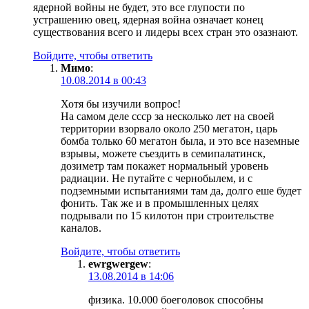
ядерной войны не будет, это все глупости по
устрашению овец, ядерная война означает конец
существования всего и лидеры всех стран это озазнают.
Войдите, чтобы ответить
Мимо
:
10.08.2014 в 00:43
Хотя бы изучили вопрос!
На самом деле ссср за несколько лет на своей
территории взорвало около 250 мегатон, царь
бомба только 60 мегатон была, и это все наземные
взрывы, можете съездить в семипалатинск,
дозиметр там покажет нормальный уровень
радиации. Не путайте с чернобылем, и с
подземными испытаниями там да, долго еше будет
фонить. Так же и в промышленных целях
подрывали по 15 килотон при строительстве
каналов.
Войдите, чтобы ответить
ewrgwergew
:
13.08.2014 в 14:06
физика. 10.000 боеголовок способны