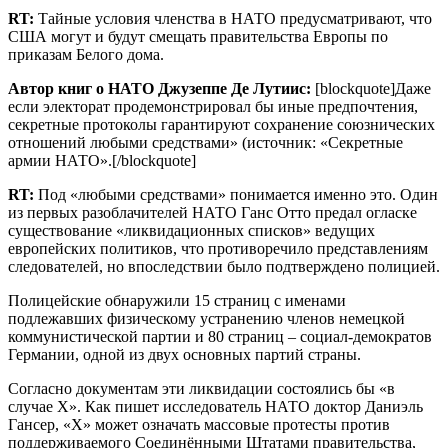
RT
:
Тайные условия членства в НАТО предусматривают, что
США могут и будут смещать правительства Европы по
приказам Белого дома.
Автор книг о НАТО Джузеппе Де Лутиис:
[blockquote]Даже
если электорат продемонстрировал бы иные предпочтения,
секретные протоколы гарантируют сохранение союзнических
отношений любыми средствами» (источник: «Секретные
армии НАТО».[/blockquote]
RT
:
Под «любыми средствами» понимается именно это. Один
из первых разоблачителей НАТО Ганс Отто предал огласке
существование «ликвидационных списков» ведущих
европейских политиков, что противоречило представлениям
следователей, но впоследствии было подтверждено полицией.
Полицейские обнаружили 15 страниц с именами
подлежавших физическому устранению членов немецкой
коммунистической партии и 80 страниц – социал-демократов
Германии, одной из двух основных партий страны.
Согласно документам эти ликвидации состоялись бы «в
случае X». Как пишет исследователь НАТО доктор Даниэль
Гансер, «X» может означать массовые протесты против
поддерживаемого Соединёнными Штатами правительства,