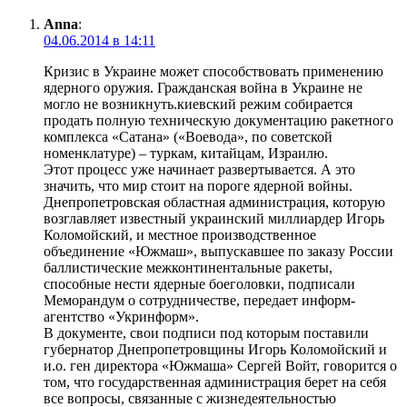
Anna
:
04.06.2014 в 14:11
Кризис в Украине может способствовать применению
ядерного оружия. Гражданская война в Украине не
могло не возникнуть.киевский режим собирается
продать полную техническую документацию ракетного
комплекса «Сатана» («Воевода», по советской
номенклатуре) – туркам, китайцам, Израилю.
Этот процесс уже начинает развертывается. А это
значить, что мир стоит на пороге ядерной войны.
Днепропетровская областная администрация, которую
возглавляет известный украинский миллиардер Игорь
Коломойский, и местное производственное
объединение «Южмаш», выпускавшее по заказу России
баллистические межконтинентальные ракеты,
способные нести ядерные боеголовки, подписали
Меморандум о сотрудничестве, передает информ-
агентство «Укринформ».
В документе, свои подписи под которым поставили
губернатор Днепропетровщины Игорь Коломойский и
и.о. ген директора «Южмаша» Сергей Войт, говорится о
том, что государственная администрация берет на себя
все вопросы, связанные с жизнедеятельностью