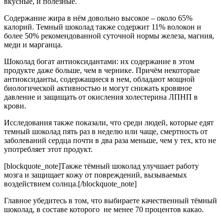
вкусные, и полезные.
Содержание жира в нём довольно высокое – около 65%
калорий. Темный шоколад также содержит 11% волокон и
более 50% рекомендованной суточной нормы железа, магния,
меди и марганца.
Шоколад богат антиоксидантами: их содержание в этом
продукте даже больше, чем в чернике. Причём некоторые
антиоксиданты, содержащиеся в нем, обладают мощной
биологической активностью и могут снижать кровяное
давление и защищать от окисления холестерина ЛПНП в
крови.
Исследования также показали, что среди людей, которые едят
темный шоколад пять раз в неделю или чаще, смертность от
заболеваний сердца почти в два раза меньше, чем у тех, кто не
употребляет этот продукт.
[blockquote_note]Также тёмный шоколад улучшает работу
мозга и защищает кожу от повреждений, вызываемых
воздействием солнца.[/blockquote_note]
Главное убедитесь в том, что выбираете качественный тёмный
шоколад, в составе которого не менее 70 процентов какао.