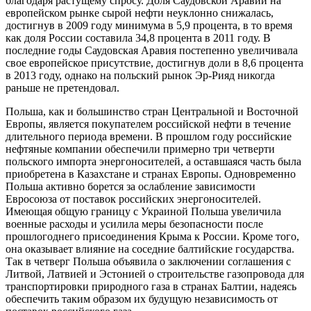
благодаря растущему спросу. Доля Саудовской Аравии на
европейском рынке сырой нефти неуклонно снижалась,
достигнув в 2009 году минимума в 5,9 процента, в то время
как доля России составила 34,8 процента в 2011 году. В
последние годы Саудовская Аравия постепенно увеличивала
свое европейское присутствие, достигнув доли в 8,6 процента
в 2013 году, однако на польский рынок Эр-Рияд никогда
раньше не претендовал.
Польша, как и большинство стран Центральной и Восточной
Европы, является покупателем российской нефти в течение
длительного периода времени. В прошлом году российские
нефтяные компании обеспечили примерно три четверти
польского импорта энергоносителей, а оставшаяся часть была
приобретена в Казахстане и странах Европы. Одновременно
Польша активно борется за ослабление зависимости
Евросоюза от поставок российских энергоносителей.
Имеющая общую границу с Украиной Польша увеличила
военные расходы и усилила меры безопасности после
прошлогоднего присоединения Крыма к России. Кроме того,
она оказывает влияние на соседние балтийские государства.
Так в четверг Польша объявила о заключении соглашения с
Литвой, Латвией и Эстонией о строительстве газопровода для
транспортировки природного газа в странах Балтии, надеясь
обеспечить таким образом их будущую независимость от