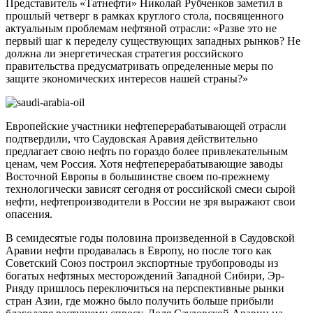
Представитель «Татнефти» Николай Рубченков заметил в
прошлый четверг в рамках круглого стола, посвященного
актуальным проблемам нефтяной отрасли: «Разве это не
первый шаг к переделу существующих западных рынков? Не
должна ли энергетическая стратегия российского
правительства предусматривать определенные меры по
защите экономических интересов нашей страны?»
Европейские участники нефтеперерабатывающей отрасли
подтвердили, что Саудовская Аравия действительно
предлагает свою нефть по гораздо более привлекательным
ценам, чем Россия. Хотя нефтеперерабатывающие заводы
Восточной Европы в большинстве своем по-прежнему
технологически зависят сегодня от российской смеси сырой
нефти, нефтепроизводители в России не зря выражают свои
опасения.
В семидесятые годы половина произведенной в Саудовской
Аравии нефти продавалась в Европу, но после того как
Советский Союз построил экспортные трубопроводы из
богатых нефтяных месторождений Западной Сибири, Эр-
Рияду пришлось переключиться на перспективные рынки
стран Азии, где можно было получить больше прибыли