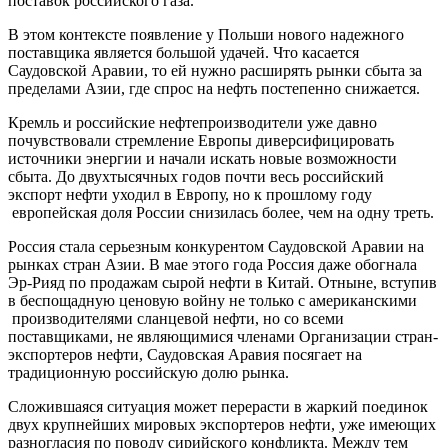
поставок российского газа.
В этом контексте появление у Польши нового надежного
поставщика является большой удачей. Что касается
Саудовской Аравии, то ей нужно расширять рынки сбыта за
пределами Азии, где спрос на нефть постепенно снижается.
Кремль и российские нефтепроизводители уже давно
почувствовали стремление Европы диверсифицировать
источники энергии и начали искать новые возможности
сбыта. До двухтысячных годов почти весь российский
экспорт нефти уходил в Европу, но к прошлому году
европейская доля России снизилась более, чем на одну треть.
Россия стала серьезным конкурентом Саудовской Аравии на
рынках стран Азии. В мае этого года Россия даже обогнала
Эр-Рияд по продажам сырой нефти в Китай. Отныне, вступив
в беспощадную ценовую войну не только с американскими
производителями сланцевой нефти, но со всеми
поставщиками, не являющимися членами Организации стран-
экспортеров нефти, Саудовская Аравия посягает на
традиционную российскую долю рынка.
Сложившаяся ситуация может перерасти в жаркий поединок
двух крупнейших мировых экспортеров нефти, уже имеющих
разногласия по поводу сирийского конфликта. Между тем