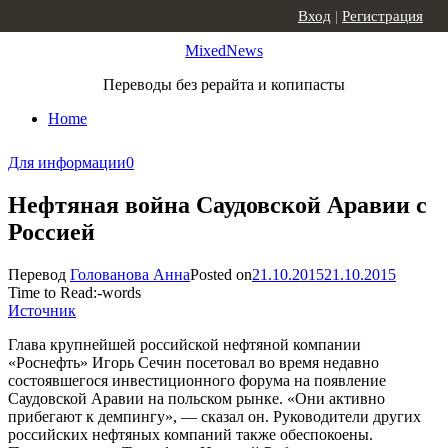
Skip to content
Вход
|
Регистрация
MixedNews
Переводы без рерайта и копипасты
Home
Для информации
0
Нефтяная война Саудовской Аравии с
Россией
Перевод
Голованова Анна
Posted on
21.10.2015
21.10.2015
Time to Read:
-
words
Источник
Глава крупнейшей российской нефтяной компании
«Роснефть» Игорь Сечин посетовал во время недавно
состоявшегося инвестиционного форума на появление
Саудовской Аравии на польском рынке. «Они активно
прибегают к демпингу», — сказал он. Руководители других
российских нефтяных компаний также обеспокоены.