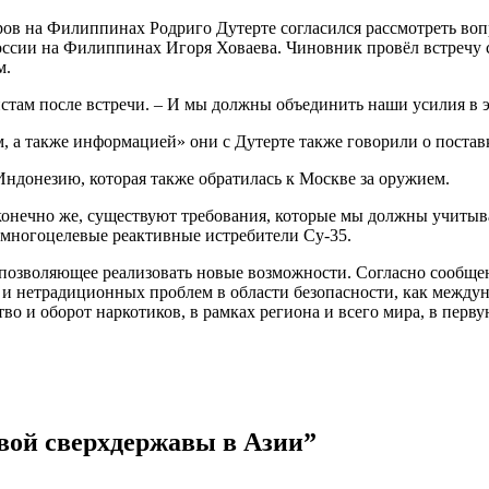
в на Филиппинах Родриго Дутерте согласился рассмотреть вопр
 России на Филиппинах Игоря Ховаева. Чиновник провёл встречу
м.
стам после встречи. – И мы должны объединить наши усилия в э
, а также информацией» они с Дутерте также говорили о поста
и Индонезию, которая также обратилась к Москве за оружием.
конечно же, существуют требования, которые мы должны учитыв
 многоцелевые реактивные истребители Су-35.
 позволяющее реализовать новые возможности. Согласно сообще
и нетрадиционных проблем в области безопасности, как междун
во и оборот наркотиков, в рамках региона и всего мира, в пер
вой сверхдержавы в Азии
”