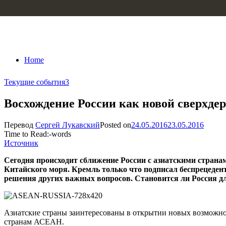
Skip to content
Home
Текущие события
3
Восхождение России как новой сверхде
Перевод
Сергей Лукавский
Posted on
24.05.2016
23.05.2016
Time to Read:
-
words
Источник
Сегодня происходит сближение России с азиатскими стран
Китайского моря. Кремль только что подписал беспрецеден
решения других важных вопросов. Становится ли Россия д
Азиатские страны заинтересованы в открытии новых возможнос
странам АСЕАН.