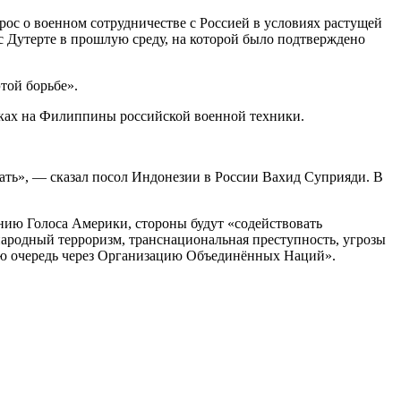
ос о военном сотрудничестве с Россией в условиях растущей
 с Дутерте в прошлую среду, на которой было подтверждено
той борьбе».
вках на Филиппины российской военной техники.
ать», — сказал посол Индонезии в России Вахид Суприяди. В
нию Голоса Америки, стороны будут «содействовать
ародный терроризм, транснациональная преступность, угрозы
вую очередь через Организацию Объединённых Наций».