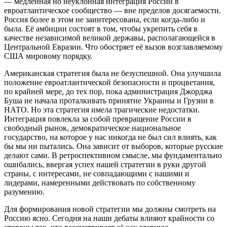
— медленная но неуклонная интеграция России в
евроатлантическое сообщество — вне пределов досягаемости.
Россия более в этом не заинтересована, если когда-либо и
была. Её амбиции состоят в том, чтобы укрепить себя в
качестве независимой великой державы, располагающейся в
Центральной Евразии. Что обостряет её вызов возглавляемому
США мировому порядку.
Американская стратегия была не безуспешной. Она улучшила
положение евроатлантической безопасности и процветания,
по крайней мере, до тех пор, пока администрация Джорджа
Буша не начала проталкивать принятие Украины и Грузии в
НАТО. Но эта стратегия имела трагические недостатки.
Интеграция повлекла за собой превращение России в
свободный рынок, демократическое национальное
государство, на которое у нас никогда не был сил влиять, как
бы мы ни пытались. Она зависит от выборов, которые русские
делают сами. В ретроспективном смысле, мы фундаментально
ошибались, ввергая успех нашей стратегии в руки другой
страны, с интересами, не совпадающими с нашими и
лидерами, намеренными действовать по собственному
разумению.
Для формирования новой стратегии мы должны смотреть на
Россию ясно. Сегодня на наши дебаты влияют крайности со