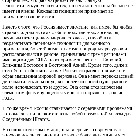
стороны тех, кто рассматривает её как главную
геополитическую угрозу и тех, кто считает, что она больше не
имеет значения. Каждая из позиций не принимает во
внимание базовой истины.
Начать с того, что Россия имеет значение, как имела бы любая
страна с одним из самых обширных ядерных арсеналов,
научным потенциалом мирового класса, способным
разрабатывать передовые технологии для военного
применения, богатейшими запасами природных ресурсов и
располагающаяся в районе, граничащем с тремя регионами,
имеющими для США неоспоримое значение — Европой,
Ближним Востоком и Восточной Азией. Кроме того, даже в
стеснённых обстоятельствах Россия сохраняет привычки и
образ мышления мировой державы. Она имеет первоклассный
дипломатический корпус, всё более боеспособную армию и
волю использовать то и другое. Она останется ключевым
элементом формирующегося мирового порядка на долгие
годы.
В то же время, Россия сталкивается с серьёзными проблемами,
которые ограничивают степень любой возможной угрозы для
Соединённых Штатов.
В геополитическом смысле, она впервые в современную
эпоху окружена регионами, которые более динамичны чем