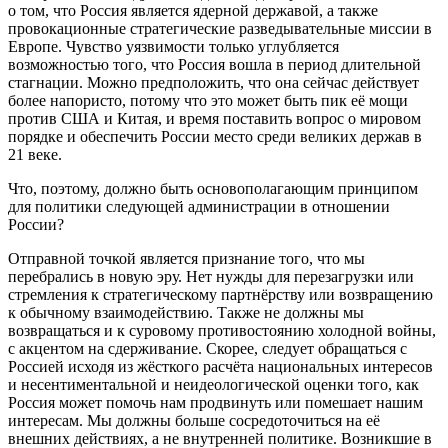
о том, что Россия является ядерной державой, а также
провокационные стратегические разведывательные миссии в
Европе. Чувство уязвимости только углубляется
возможностью того, что Россия вошла в период длительной
стагнации. Можно предположить, что она сейчас действует
более напористо, потому что это может быть пик её мощи
против США и Китая, и время поставить вопрос о мировом
порядке и обеспечить России место среди великих держав в
21 веке.
Что, поэтому, должно быть основополагающим принципом
для политики следующей администрации в отношении
России?
Отправной точкой является признание того, что мы
перебрались в новую эру. Нет нужды для перезагрузки или
стремления к стратегическому партнёрству или возвращению
к обычному взаимодействию. Также не должны мы
возвращаться и к суровому противостоянию холодной войны,
с акцентом на сдерживание. Скорее, следует обращаться с
Россией исходя из жёсткого расчёта национальных интересов
и несентиментальной и неидеологической оценки того, как
Россия может помочь нам продвинуть или помешает нашим
интересам. Мы должны больше сосредоточиться на её
внешних действиях, а не внутренней политике. Возникшие в