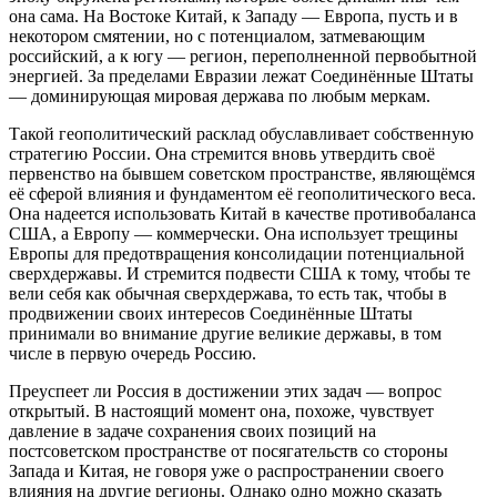
она сама. На Востоке Китай, к Западу — Европа, пусть и в
некотором смятении, но с потенциалом, затмевающим
российский, а к югу — регион, переполненной первобытной
энергией. За пределами Евразии лежат Соединённые Штаты
— доминирующая мировая держава по любым меркам.
Такой геополитический расклад обуславливает собственную
стратегию России. Она стремится вновь утвердить своё
первенство на бывшем советском пространстве, являющёмся
её сферой влияния и фундаментом её геополитического веса.
Она надеется использовать Китай в качестве противобаланса
США, а Европу — коммерчески. Она использует трещины
Европы для предотвращения консолидации потенциальной
сверхдержавы. И стремится подвести США к тому, чтобы те
вели себя как обычная сверхдержава, то есть так, чтобы в
продвижении своих интересов Соединённые Штаты
принимали во внимание другие великие державы, в том
числе в первую очередь Россию.
Преуспеет ли Россия в достижении этих задач — вопрос
открытый. В настоящий момент она, похоже, чувствует
давление в задаче сохранения своих позиций на
постсоветском пространстве от посягательств со стороны
Запада и Китая, не говоря уже о распространении своего
влияния на другие регионы. Однако одно можно сказать