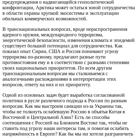
предупреждения о надвигающейся геополитической
конфронтации, Арктика может остаться зоной сотрудничества
в области охраны хрупкой экосистемы и эксплуатации
обильных коммерческих возможностей.
В транснациональных вопросах, вроде нераспространения
ядерного оружия, международного терроризма,
энергетической безопасности, изменения климата и эпидемий
существует большой потенциал для сотрудничества. Как
показал опыт Сирии, США и Россия понимают угрозу
терроризма по-разному, предлагают разные пути
противостояния ему и в соответствии с разными степенями
своих национальных приоритетов. По всем другим
транснациональным вопросам мы сталкиваемся с
аналогичными расхождениями в интерпретации этих
вопросов, ответу на них и их приоритету.
Одной из основных задач будет выработка согласованной
политики в русле различного подхода к России по разным
вопросам. Как мы выстроим санкции из-за Украины так,
чтобы не толкнуть ослабевшую Россию в объятья Китая в
Восточной и Центральной Азии? Есть ли способы
соотношения с Россией на Ближнем Востоке так, чтобы не
ставить под угрозу наши интересы там, и помогая ослабить
напряжённость в Европе? Как бы мы ни хотели разграничить