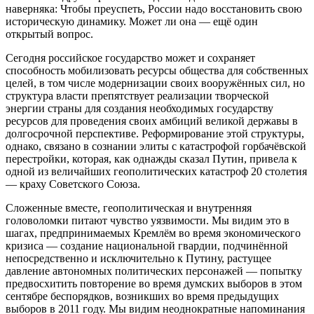
наверняка: Чтобы преуспеть, России надо восстановить свою
историческую динамику. Может ли она — ещё один
открытый вопрос.
Сегодня российское государство может и сохраняет
способность мобилизовать ресурсы общества для собственных
целей, в том числе модернизации своих вооружённых сил, но
структура власти препятствует реализации творческой
энергии страны для создания необходимых государству
ресурсов для проведения своих амбиций великой державы в
долгосрочной перспективе. Реформирование этой структуры,
однако, связано в сознании элиты с катастрофой горбачёвской
перестройки, которая, как однажды сказал Путин, привела к
одной из величайших геополитических катастроф 20 столетия
— краху Советского Союза.
Сложенные вместе, геополитическая и внутренняя
головоломки питают чувство уязвимости. Мы видим это в
шагах, предпринимаемых Кремлём во время экономического
кризиса — создание национальной гвардии, подчинённой
непосредственно и исключительно к Путину, растущее
давление автономных политических персонажей — попытку
предвосхитить повторение во время думских выборов в этом
сентябре беспорядков, возникших во время предыдущих
выборов в 2011 году. Мы видим неоднократные напоминания