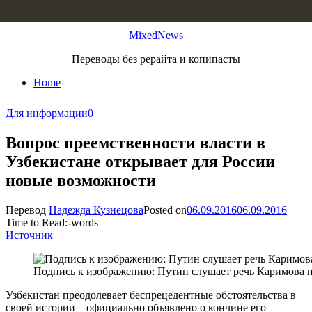
Skip to content
MixedNews
Переводы без рерайта и копипасты
Home
Для информации
0
Вопрос преемственности власти в
Узбекистане открывает для России
новые возможности
Перевод
Надежда Кузнецова
Posted on
06.09.2016
06.09.2016
Time to Read:
-
words
Источник
Подпись к изображению: Путин слушает речь Каримова на
Узбекистан преодолевает беспрецедентные обстоятельства в
своей истории – официально объявлено о кончине его