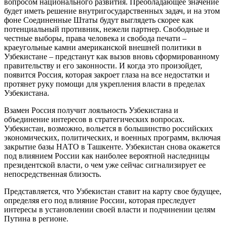
вопросом национального развития. Преобладающее значение
будет иметь решение внутригосударственных задач, и на этом
фоне Соединенные Штаты будут выглядеть скорее как
потенциальный противник, нежели партнер. Свободные и
честные выборы, права человека и свобода печати –
краеугольные камни американской внешней политики в
Узбекистане – предстанут как вызов вновь сформированному
правительству и его законности. И когда это произойдет,
появится Россия, которая закроет глаза на все недостатки и
протянет руку помощи для укрепления власти в пределах
Узбекистана.
Взамен Россия получит лояльность Узбекистана и
объединение интересов в стратегических вопросах.
Узбекистан, возможно, вольется в большинство российских
экономических, политических, и военных программ, включая
закрытие базы НАТО в Ташкенте. Узбекистан снова окажется
под влиянием России как наиболее вероятной наследницы
президентской власти, о чем уже сейчас сигнализирует ее
непосредственная близость.
Представляется, что Узбекистан ставит на карту свое будущее,
определяя его под влияние России, которая преследует
интересы в установлении своей власти и подчинении целям
Путина в регионе.