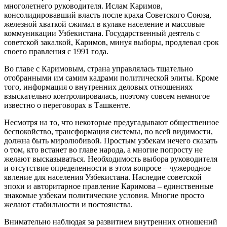
многолетнего руководителя. Ислам Каримов,
консолидировавший власть после краха Советского Союза,
железной хваткой сжимал в кулаке население и массовые
коммуникации Узбекистана. Государственный деятель с
советской закалкой, Каримов, минуя выборы, продлевал срок
своего правления с 1991 года.
Во главе с Каримовым, страна управлялась тщательно
отобранными им самим кадрами политической элиты. Кроме
того, информация о внутренних деловых отношениях
взыскательно контролировалась, поэтому совсем немногое
известно о переговорах в Ташкенте.
Несмотря на то, что некоторые предугадывают общественное
беспокойство, трансформация системы, по всей видимости,
должна быть миролюбивой. Простым узбекам нечего сказать
о том, кто встанет во главе народа, а многие попросту не
желают высказываться. Необходимость выбора руководителя
и отсутствие определенности в этом вопросе – чужеродное
явление для населения Узбекистана. Наследие советской
эпохи и авторитарное правление Каримова – единственные
знакомые узбекам политические условия. Многие просто
желают стабильности и постоянства.
Внимательно наблюдая за развитием внутренних отношений