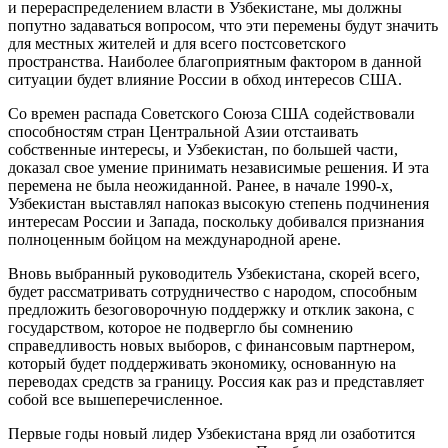
и перераспределением власти в Узбекистане, мы должны
попутно задаваться вопросом, что эти перемены будут значить
для местных жителей и для всего постсоветского
пространства. Наиболее благоприятным фактором в данной
ситуации будет влияние России в обход интересов США.
Со времен распада Советского Союза США содействовали
способностям стран Центральной Азии отстаивать
собственные интересы, и Узбекистан, по большей части,
доказал свое умение принимать независимые решения. И эта
перемена не была неожиданной. Ранее, в начале 1990-х,
Узбекистан выставлял напоказ высокую степень подчинения
интересам России и Запада, поскольку добивался признания
полноценным бойцом на международной арене.
Вновь выбранный руководитель Узбекистана, скорей всего,
будет рассматривать сотрудничество с народом, способным
предложить безоговорочную поддержку и отклик закона, с
государством, которое не подвергло бы сомнению
справедливость новых выборов, с финансовым партнером,
который будет поддерживать экономику, основанную на
переводах средств за границу. Россия как раз и представляет
собой все вышеперечисленное.
Первые годы новый лидер Узбекистана вряд ли озаботится