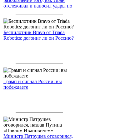
разоблачение того, как Иран
отслеживал и наносил удары по
американским войскам
Беспилотник Bravo от Triada
Robotics: догонит ли он Россию?
Трамп и сигнал России: вы
побеждаете
Министр Патрушев оговорился,