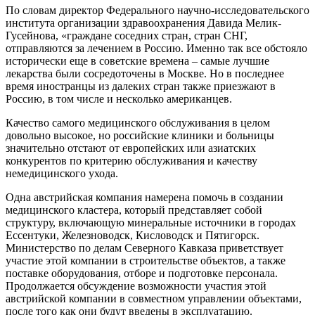
По словам директор Федерального научно-исследовательского
института организации здравоохранения Давида Мелик-
Гусейнова, «граждане соседних стран, стран СНГ,
отправляются за лечением в Россию. Именно так все обстояло
исторически еще в советские времена – самые лучшие
лекарства были сосредоточены в Москве. Но в последнее
время иностранцы из далеких стран также приезжают в
Россию, в том числе и несколько американцев.
Качество самого медицинского обслуживания в целом
довольно высокое, но российские клиники и больницы
значительно отстают от европейских или азиатских
конкурентов по критерию обслуживания и качеству
немедицинского ухода.
Одна австрийская компания намерена помочь в создании
медицинского кластера, который представляет собой
структуру, включающую минеральные источники в городах
Ессентуки, Железноводск, Кисловодск и Пятигорск.
Министерство по делам Северного Кавказа приветствует
участие этой компании в строительстве объектов, а также
поставке оборудования, отборе и подготовке персонала.
Продолжается обсуждение возможности участия этой
австрийской компании в совместном управлении объектами,
после того как они будут введены в эксплуатацию.