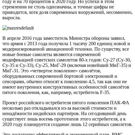
году и на 70 процентов к 2020 году. Но успехи в этом
стремлении не столь однозначны, и точные цифры не
приводится, хотя доля современных вооружений, несомненно,
выросла.
В апреле 2016 года заместитель Министра обороны заявил,
что армия с 2013 года получила 1 тысячу 200 единиц новой и
модернизированной авиационной техники. По существу, все
новые боевые самолеты являются современной
модификацией советских самолетов 80-х годов: Су-27 (Су-30,
Су-35 и Су-33), Су-25, МиГ-29 (включая новейший МиГ-35) и
МиГ-31. Это «четвертое поколение» самолётов,
оборудованных современной бортовой электроникой и
сенсорами, обычно относят к поколению 4,5, так как они не
имеют внутренних конструктивных особенностей самолётов
пятого поколения, как, например, истребитель F-35.
Проект российского истребителя пятого поколения ПАК-ФА
несколько раз откладывался из-за высокой стоимости и
ненадёжности индийских партнёров. На сегодняшний день
существует лишь восемь прототипов этого истребителя, а к
2020 году планируется создание лишь 12 серийных самолетов.
Это достаточно эффективный и экономичный план. ВМС