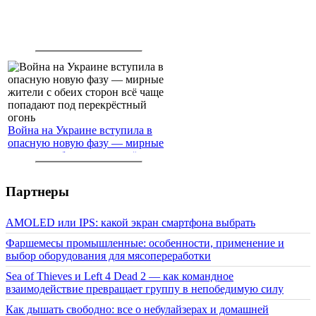
Война на Украине вступила в
опасную новую фазу — мирные
жители с обеих сторон всё чаще
попадают под перекрёстный
огонь
Партнеры
AMOLED или IPS: какой экран смартфона выбрать
Фаршемесы промышленные: особенности, применение и
выбор оборудования для мясопереработки
Sea of Thieves и Left 4 Dead 2 — как командное
взаимодействие превращает группу в непобедимую силу
Как дышать свободно: все о небулайзерах и домашней