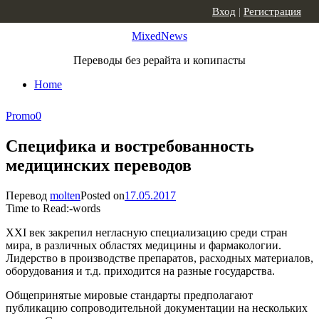
Skip to content
Вход
|
Регистрация
MixedNews
Переводы без рерайта и копипасты
Home
Promo
0
Специфика и востребованность
медицинских переводов
Перевод
molten
Posted on
17.05.2017
Time to Read:
-
words
XXI век закрепил негласную специализацию среди стран
мира, в различных областях медицины и фармакологии.
Лидерство в производстве препаратов, расходных материалов,
оборудования и т.д. приходится на разные государства.
Общепринятые мировые стандарты предполагают
публикацию сопроводительной документации на нескольких