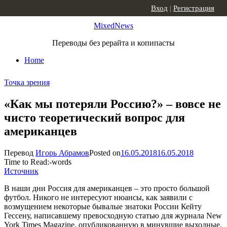
Skip to content
Вход
|
Регистрация
MixedNews
Переводы без рерайта и копипасты
Home
Точка зрения
«Как мы потеряли Россию?» – вовсе не
чисто теоретический вопрос для
американцев
Перевод
Игорь Абрамов
Posted on
16.05.2018
16.05.2018
Time to Read:
-
words
Источник
В наши дни Россия для американцев – это просто большой
футбол. Никого не интересуют нюансы, как заявили с
возмущением некоторые бывалые знатоки России Кейту
Гессену, написавшему превосходную статью для журнала New
York Times Magazine, опубликованную в минувшие выходные.