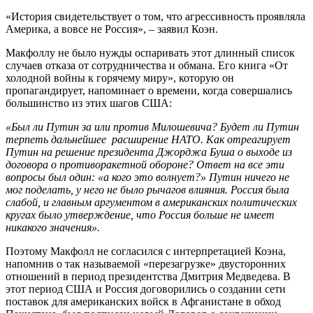
«История свидетельствует о том, что агрессивность проявляла
Америка, а вовсе не Россия», – заявил Коэн.
Макфоллу не было нужды оспаривать этот длинный список
случаев отказа от сотрудничества и обмана. Его книга «От
холодной войны к горячему миру», которую он
пропагандирует, напоминает о времени, когда совершались
большинство из этих шагов США:
«Был ли Путин за или против Милошевича? Будет ли Путин
терпеть дальнейшее расширение НАТО. Как отреагирует
Путин на решение президента Джорджа Буша о выходе из
договора о противоракетной обороне? Ответ на все эти
вопросы был один: «а кого это волнует?» Путин ничего не
мог поделать, у него не было рычагов влияния. Россия была
слабой, и главным аргументом в американских политических
кругах было утверждение, что Россия больше не имеет
никакого значения».
Поэтому Макфолл не согласился с интерпретацией Коэна,
напомнив о так называемой «перезагрузке» двусторонних
отношений в период президентства Дмитрия Медведева. В
этот период США и Россия договорились о создании сети
поставок для американских войск в Афганистане в обход