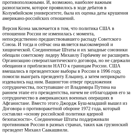
противоположными. И, возможно, наиболее важным
разногласием, которое проявилось в ходе дебатов в
Колумбийском университете, была их оценка даты крушения
американо-российских отношений.
Версия Коэна заключается в том, что политика США в
отношении России не изменилась с момента,
непосредственно предшествовавшего распаду Советского
Союза. И тогда и сейчас она является высокомерной и
хищнической. Соединенные Штаты и их западные союзники
обещали советскому лидеру Михаилу Горбачеву не расширять
Организацию североатлантического договора, но не сдержали
обещания и приблизили НАТО к границам России. США
вмешались в президентские выборы в России в 1996 году,
помогли выиграть президенту Ельцину, а затем неприкрыто
издевались над ним. Вашингтон отверг предложения
сотрудничества, поступавшие от Владимира Путина на
раннем этапе его президентства, ничем не отблагодарив его за
сотрудничество в американских военных операциях в
Афганистане. Вместо этого Джордж Буш-младший вышел из
Договора о противоракетной обороне 1972 года, который
составлял «основу российской политики ядерной
безопасности». Соединенные Штаты поддерживали
противников России в разных странах, таких как грузинский
президент Михаил Саакашвили.