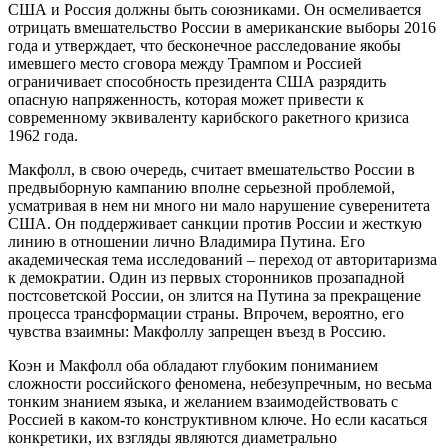
США и Россия должны быть союзниками. Он осмеливается
отрицать вмешательство России в американские выборы 2016
года и утверждает, что бесконечное расследование якобы
имевшего место сговора между Трампом и Россией
ограничивает способность президента США разрядить
опасную напряженность, которая может привести к
современному эквиваленту карибского ракетного кризиса
1962 года.
Макфолл, в свою очередь, считает вмешательство России в
предвыборную кампанию вполне серьезной проблемой,
усматривая в нем ни много ни мало нарушение суверенитета
США. Он поддерживает санкции против России и жесткую
линию в отношении лично Владимира Путина. Его
академическая тема исследований – переход от авторитаризма
к демократии. Один из первых сторонников прозападной
постсоветской России, он злится на Путина за прекращение
процесса трансформации страны. Впрочем, вероятно, его
чувства взаимны: Макфоллу запрещен въезд в Россию.
Коэн и Макфолл оба обладают глубоким пониманием
сложности российского феномена, небезупречным, но весьма
тонким знанием языка, и желанием взаимодействовать с
Россией в каком-то конструктивном ключе. Но если касаться
конкретики, их взгляды являются диаметрально