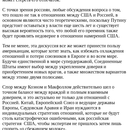
С точки зрения россиян, любые обсуждения вопроса о том,
что пошло не так в отношениях между США и Россией, в
основном являются чисто теоретическими, поскольку Путину
предстоит оставаться у власти еще шесть лет и существует
высокая вероятность того, что любой его преемник также
будет проявлять недоверие в отношении намерений США.
Тем не менее, эта дискуссия все же может принести пользу
американцам, которые хотят знать, как избежать охлаждения
отношений и потери союзников в Европе и во всем мире.
Будучи единственной в мире супердержавой, Соединенные
Штаты имеют выбор между укреплением доверия и
приобретением новых врагов, а также множеством вариантов
между этими двумя полюсами.
Спор между Коэном и Макфоллом действительно шел о
точном балансе между враждой и полным взаимным
доверием, и это актуально не только для отношений с
Россией. Китай, Европейский Союз и ведущие державы
Европы, Саудовская Аравия и Иран нуждаются в
индивидуальных стратегиях отношений, которые не будут
столь катастрофически ошибочными, как российская
стратегия США, чтобы экспертам не пришлось затем лишь
спорить «о сбежавшем молоке».