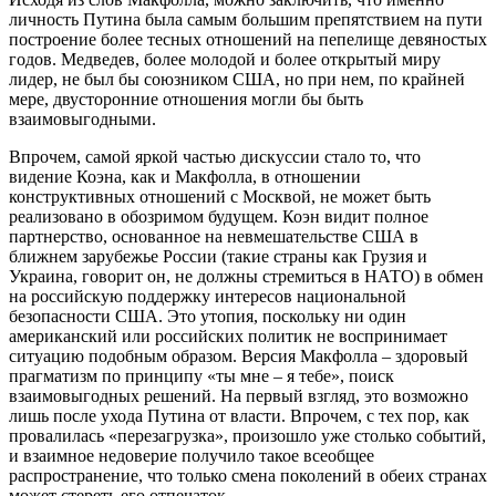
личность Путина была самым большим препятствием на пути
построение более тесных отношений на пепелище девяностых
годов. Медведев, более молодой и более открытый миру
лидер, не был бы союзником США, но при нем, по крайней
мере, двусторонние отношения могли бы быть
взаимовыгодными.
Впрочем, самой яркой частью дискуссии стало то, что
видение Коэна, как и Макфолла, в отношении
конструктивных отношений с Москвой, не может быть
реализовано в обозримом будущем. Коэн видит полное
партнерство, основанное на невмешательстве США в
ближнем зарубежье России (такие страны как Грузия и
Украина, говорит он, не должны стремиться в НАТО) в обмен
на российскую поддержку интересов национальной
безопасности США. Это утопия, поскольку ни один
американский или российских политик не воспринимает
ситуацию подобным образом. Версия Макфолла – здоровый
прагматизм по принципу «ты мне – я тебе», поиск
взаимовыгодных решений. На первый взгляд, это возможно
лишь после ухода Путина от власти. Впрочем, с тех пор, как
провалилась «перезагрузка», произошло уже столько событий,
и взаимное недоверие получило такое всеобщее
распространение, что только смена поколений в обеих странах
может стереть его отпечаток.