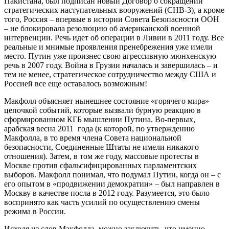
Пакистана, был подписан новый Договор о сокращении
стратегических наступательных вооружений (СНВ-3), а кроме
того, Россия – впервые в истории Совета Безопасности ООН
– не блокировала резолюцию об американской военной
интервенции. Речь идет об операции в Ливии в 2011 году. Все
реальные и мнимые проявления пренебрежения уже имели
место. Путин уже произнес свою агрессивную мюнхенскую
речь в 2007 году. Война в Грузии началась и завершилась – и
тем не менее, стратегическое сотрудничество между США и
Россией все еще оставалось возможным!
Макфолл объясняет нынешнее состояние «горячего мира»
цепочкой событий, которые вызвали бурную реакцию в
сформированном КГБ мышлении Путина. Во-первых,
арабская весна 2011 года (к которой, по утверждению
Макфолла, в то время члена Совета национальной
безопасности, Соединенные Штаты не имели никакого
отношения). Затем, в том же году, массовые протесты в
Москве против сфальсифицированных парламентских
выборов. Макфолл понимал, что подумал Путин, когда он – с
его опытом в «продвижении демократии» – был направлен в
Москву в качестве посла в 2012 году. Разумеется, это было
воспринято как часть усилий по осуществлению смены
режима в России.
Исходя из слов Макфолла, можно заключить, что именно