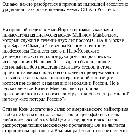
Однако, важно разобраться в причинах нынешней абсолютно
уродливой фазы в отношениях между США и Россией.
На прошлой неделе в Нью-Йорке состоялась важная и
примечательная дискуссия между Майклом Макфоллом,
который служил в течение двух лет послом США в Москве
при Бараке Обаме, и Стивеном Коэном, почетным
профессором Принстонского и Нью-Йоркского
университетов, специализирующимся на российских
исследованиях На первый взгляд, это был не вполне
логичный выбор представителей двух сторон в столь
принципиальном споре: оба оппонента придерживаются
взглядов левого крыла неоконсервативной оппозиции,
которая призывает к наказанию и изоляции России. Но в
рамках дебатов Коэн и Макфолл выступили на
противоположных полюсах конструктивного спектра мнений
на тему «кто потерял Россию?».
Стивен Коэн достаточно далек от американского мейнстрима,
чтобы не бояться использовать слово «русофобия», столь
любимого российским МИДом и ведущими телеканалов,
распространяющих московскую пропаганду. Он не является
сторонником президента Владимира Путина, но считает, что