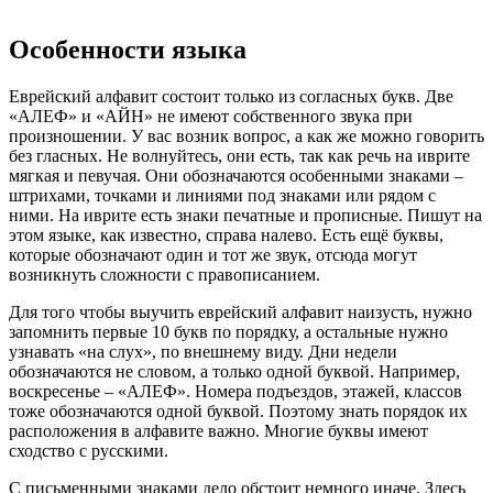
Особенности языка
Еврейский алфавит состоит только из согласных букв. Две
«АЛЕФ» и «АЙН» не имеют собственного звука при
произношении. У вас возник вопрос, а как же можно говорить
без гласных. Не волнуйтесь, они есть, так как речь на иврите
мягкая и певучая. Они обозначаются особенными знаками –
штрихами, точками и линиями под знаками или рядом с
ними. На иврите есть знаки печатные и прописные. Пишут на
этом языке, как известно, справа налево. Есть ещё буквы,
которые обозначают один и тот же звук, отсюда могут
возникнуть сложности с правописанием.
Для того чтобы выучить еврейский алфавит наизусть, нужно
запомнить первые 10 букв по порядку, а остальные нужно
узнавать «на слух», по внешнему виду. Дни недели
обозначаются не словом, а только одной буквой. Например,
воскресенье – «АЛЕФ». Номера подъездов, этажей, классов
тоже обозначаются одной буквой. Поэтому знать порядок их
расположения в алфавите важно. Многие буквы имеют
сходство с русскими.
С письменными знаками дело обстоит немного иначе. Здесь