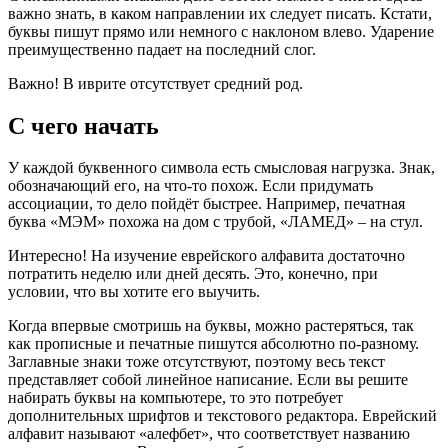
важно знать, в каком направлении их следует писать. Кстати,
буквы пишут прямо или немного с наклоном влево. Ударение
преимущественно падает на последний слог.
Важно! В иврите отсутствует средний род.
С чего начать
У каждой буквенного символа есть смысловая нагрузка. Знак,
обозначающий его, на что-то похож. Если придумать
ассоциации, то дело пойдёт быстрее. Например, печатная
буква «МЭМ» похожа на дом с трубой, «ЛАМЕД» – на стул.
Интересно! На изучение еврейского алфавита достаточно
потратить неделю или дней десять. Это, конечно, при
условии, что вы хотите его выучить.
Когда впервые смотришь на буквы, можно растеряться, так
как прописные и печатные пишутся абсолютно по-разному.
Заглавные знаки тоже отсутствуют, поэтому весь текст
представляет собой линейное написание. Если вы решите
набирать буквы на компьютере, то это потребует
дополнительных шрифтов и текстового редактора. Еврейский
алфавит называют «алефбет», что соответствует названию