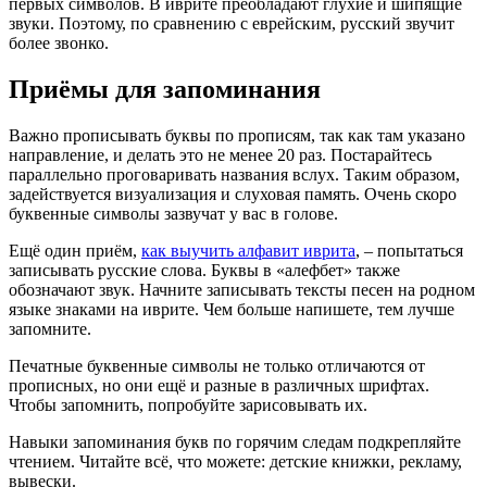
первых символов. В иврите преобладают глухие и шипящие
звуки. Поэтому, по сравнению с еврейским, русский звучит
более звонко.
Приёмы для запоминания
Важно прописывать буквы по прописям, так как там указано
направление, и делать это не менее 20 раз. Постарайтесь
параллельно проговаривать названия вслух. Таким образом,
задействуется визуализация и слуховая память. Очень скоро
буквенные символы зазвучат у вас в голове.
Ещё один приём,
как выучить алфавит иврита
, – попытаться
записывать русские слова. Буквы в «алефбет» также
обозначают звук. Начните записывать тексты песен на родном
языке знаками на иврите. Чем больше напишете, тем лучше
запомните.
Печатные буквенные символы не только отличаются от
прописных, но они ещё и разные в различных шрифтах.
Чтобы запомнить, попробуйте зарисовывать их.
Навыки запоминания букв по горячим следам подкрепляйте
чтением. Читайте всё, что можете: детские книжки, рекламу,
вывески.