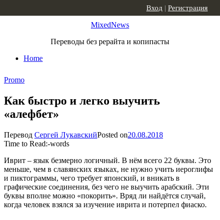
Skip to content
Вход
|
Регистрация
MixedNews
Переводы без рерайта и копипасты
Home
Promo
Как быстро и легко выучить
«алефбет»
Перевод
Сергей Лукавский
Posted on
20.08.2018
Time to Read:
-
words
Иврит – язык безмерно логичный. В нём всего 22 буквы. Это
меньше, чем в славянских языках, не нужно учить иероглифы
и пиктограммы, чего требует японский, и вникать в
графические соединения, без чего не выучить арабский. Эти
буквы вполне можно «покорить». Вряд ли найдётся случай,
когда человек взялся за изучение иврита и потерпел фиаско.