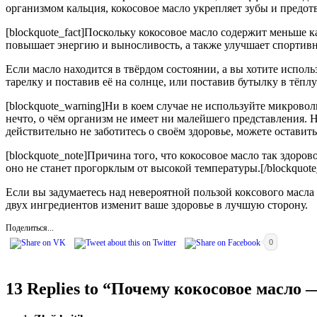
организмом кальция, кокосовое масло укрепляет зубы и предот
[blockquote_fact]Поскольку кокосовое масло содержит меньше к
повышает энергию и выносливость, а также улучшает спортивные
Если масло находится в твёрдом состоянии, а вы хотите исполь
тарелку и поставив её на солнце, или поставив бутылку в тёплу
[blockquote_warning]Ни в коем случае не используйте микровол
нечто, о чём организм не имеет ни малейшего представления. 
действительно не заботитесь о своём здоровье, можете оставить
[blockquote_note]Причина того, что кокосовое масло так здоро
оно не станет прогорклым от высокой температуры.[/blockquote
Если вы задумаетесь над невероятной пользой коксового масла
двух ингредиентов изменит ваше здоровье в лучшую сторону.
Поделиться...
0
13 Replies to “
Почему кокосовое масло 