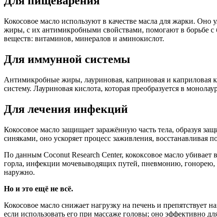
Для пищеварения
Кокосовое масло используют в качестве масла для жарки. Оно
жиры, с их антимикробными свойствами, помогают в борьбе с 
веществ: витаминов, минералов и аминокислот.
Для иммунной системы
Антимикробные жиры, лауриновая, каприновая и каприловая 
систему. Лауриновая кислота, которая преобразуется в монола
Для лечения инфекций
Кокосовое масло защищает заражённую часть тела, образуя защ
синяками, оно ускоряет процесс заживления, восстанавливая 
По данным Coconut Research Center, кококсовое масло убивает
горла, инфекции мочевыводящих путей, пневмонию, гонорею, к
наружно.
Но и это ещё не всё.
Кокосовое масло снижает нагрузку на печень и препятствует н
если использовать его при массаже головы; оно эффективно для