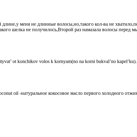
й длине,у меня не длинные волосы,но,такого кол-ва не хватило,
кого шелка не получилось,Второй раз намазала волосы перед мы
ityvat’ ot konchikov volos k kornyam(no na korni bukval’no kapel’ku).
coconut oil -натуральное кокосовое масло первого холодного отжи