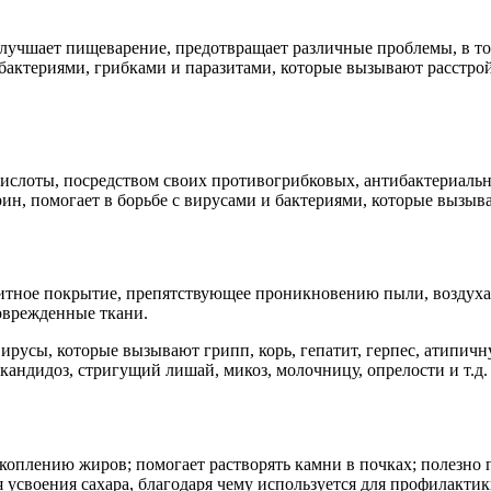
 улучшает пищеварение, предотвращает различные проблемы, в 
бактериями, грибками и паразитами, которые вызывают расстрой
кислоты, посредством своих противогрибковых, антибактериал
урин, помогает в борьбе с вирусами и бактериями, которые вызы
итное покрытие, препятствующее проникновению пыли, воздуха, 
поврежденные ткани.
 вирусы, которые вызывают грипп, корь, гепатит, герпес, атипи
андидоз, стригущий лишай, микоз, молочницу, опрелости и т.д.
акоплению жиров; помогает растворять камни в почках; полезно 
 усвоения сахара, благодаря чему используется для профилактик