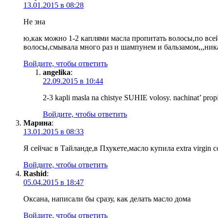
13.01.2015 в 08:28
Не зна
ю,как можно 1-2 каплями масла пропитать волосы,по все
волосы,смывала много раз и шампунем и бальзамом,,,ника
Войдите, чтобы ответить
angelika
:
22.09.2015 в 10:44
2-3 kapli masla na chistye SUHIE volosy. nachinat’ prop
Войдите, чтобы ответить
Марина
:
13.01.2015 в 08:33
Я сейчас в Тайланде,в Пхукете,масло купила extra virgin 
Войдите, чтобы ответить
Rashid
:
05.04.2015 в 18:47
Оксана, написали бы сразу, как делать масло дома
Войдите, чтобы ответить