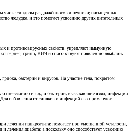
том числе синдром раздражённого кишечника; насыщенные
ство желудка, и это помогает усвоению других питательных
ьных и противовирусных свойств, укрепляют иммунную
вают герпес, грипп, ВИЧ и способствуют появлению лямблий.
грибка, бактерий и вирусов. На участке тела, покрытом
чную пневмонию и т.д., и бактерии, вызывающие язвы, инфекции
 Для избавления от синяков и инфекций его применяют
при лечении панкреатита; помогает при умственной усталости,
и и лечения диабета; а поскольку оно способствует усвоению