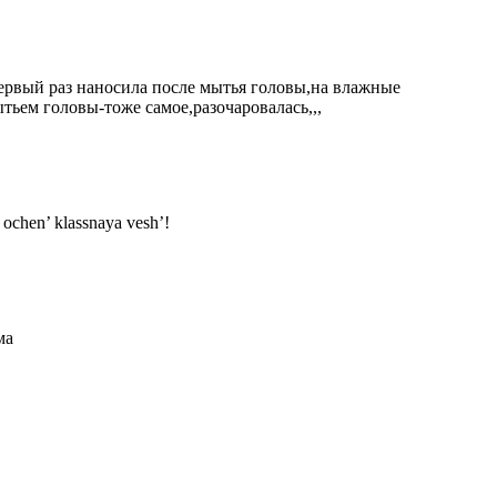
первый раз наносила после мытья головы,на влажные
тьем головы-тоже самое,разочаровалась,,,
 ochen’ klassnaya vesh’!
ма