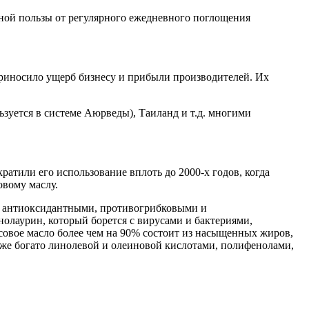
утной пользы от регулярного ежедневного поглощения
приносило ущерб бизнесу и прибыли производителей. Их
ьзуется в системе Аюрведы), Таиланд и т.д. многими
ратили его использование вплоть до 2000-х годов, когда
овому маслу.
и, антиоксидантными, противогрибковыми и
олаурин, который борется с вирусами и бактериями,
осовое масло более чем на 90% состоит из насыщенных жиров,
кже богато линолевой и олеиновой кислотами, полифенолами,