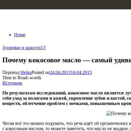
Skip to content
Home
Здоровье и красота
13
Почему кокосовое масло — самый удив
Перевод
Helga
Posted on
24.04.2013
14.04.2015
Time to Read:
-
words
Источник
По результатам исследований, кокосовое масло является лу
себя уход за волосами и кожей, укрепление зубов и костей,
веществ, облегчение проблем с почками, повышенным кров
Читая всё это можно подумать, что речь идёт об органических 
с кокосовым маслом, то можете заметить, что масло не жидкое