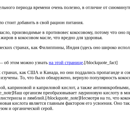
ительного периода времени очень полезно, в отличие от сиюмин
о стоит добавить в свой рацион питания.
асло, производимые в противовес кокосовому, потому что оно 
ров в кокосовом масле, что вредно для здоровья.
ических странах, как Филиппины, Индия (здесь оно широко испол
 — об этом можно узнать
на этой странице
.[/blockquote_fact]
 странах, как США и Канада, но они поддались пропаганде и сок
изучены. То, что было обнаружено, вернуло популярность кокос
овой, каприновой и каприловой кислот, а также антимикробным
e_note]Наш организм преобразовывает лауриновую кислоту в мон
стериоза и лямблий.[/blockquote_note]Несмотря на то, что кок
овая кислота является главным фактором его усвоения. Оно та
езом и органической серой.