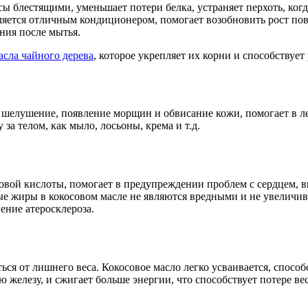
сы блестящими, уменьшает потери белка, устраняет перхоть, ког
яется отличным кондиционером, помогает возобновить рост по
ния после мытья.
сла чайного дерева
, которое укрепляет их корни и способствует р
 шелушение, появление морщин и обвисание кожи, помогает в л
 за телом, как мыло, лосьоны, крема и т.д.
вой кислоты, помогает в предупреждении проблем с сердцем, в
ые жиры в кокосовом масле не являются вредными и не увеличив
ение атеросклероза.
ся от лишнего веса. Кокосовое масло легко усваивается, спос
железу, и сжигает больше энергии, что способствует потере вес