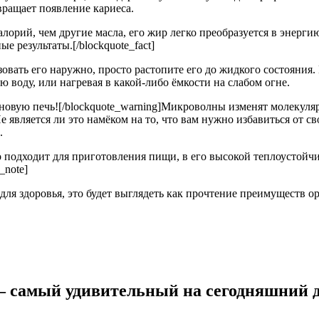
вращает появление кариеса.
алорий, чем другие масла, его жир легко преобразуется в энерги
 результаты.[/blockquote_fact]
зовать его наружно, просто растопите его до жидкого состояния
ю воду, или нагревая в какой-либо ёмкости на слабом огне.
новую печь![/blockquote_warning]Микроволны изменят молекулярн
Не является ли это намёком на то, что вам нужно избавиться от 
.
во подходит для приготовления пищи, в его высокой теплоустойчи
_note]
 для здоровья, это будет выглядеть как прочтение преимуществ 
— самый удивительный на сегодняшний д