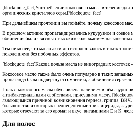
[blockquote_fact]Употребление кокосового масла в течение дл
органических кристаллов серы.[/blockquote_fact]
При дальнейшем прочтении вы поймёте, почему кокосовое масл
В прошлом активно пропагандировались кукурузное и соевое м
обвинения были связаны с высоким содержанием насыщенных жи
Тем не менее, это масло активно использовалось в таких троп
поколениями без побочных эффектов.
[blockquote_fact]Какова польза масла из виноградных косточек
Кокосовое масло также было очень популярно в таких западных
пропаганда была подвергнута сомнению, а обвинения серьёзно 
Польза кокосового масла обусловлена наличием в нём лаурин
антибактериальными свойствами, присущими маслу. [blockquot
являющимися причиной возникновения герпеса, гриппа, ВИЧ, ли
большинство из которых среднецепочные триглицериды, лаурин
которые отвечают за его аромат и вкус, витаминами Е и К, жел
Для волос