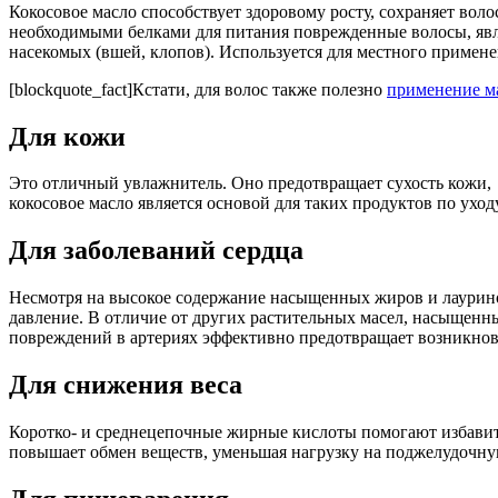
Кокосовое масло способствует здоровому росту, сохраняет воло
необходимыми белками для питания поврежденные волосы, явл
насекомых (вшей, клопов). Используется для местного примене
[blockquote_fact]Кстати, для волос также полезно
применение ма
Для кожи
Это отличный увлажнитель. Оно предотвращает сухость кожи,
кокосовое масло является основой для таких продуктов по уходу
Для заболеваний сердца
Несмотря на высокое содержание насыщенных жиров и лаурино
давление. В отличие от других растительных масел, насыщенн
повреждений в артериях эффективно предотвращает возникнов
Для снижения веса
Коротко- и среднецепочные жирные кислоты помогают избавить
повышает обмен веществ, уменьшая нагрузку на поджелудочную 