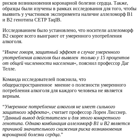
рисков возникновения коронарной болезни сердца. Также,
образцы были изучены в рамках исследования для того, чтобы
выявить у участников эксперимента наличие аллеломорф В1
и В2 генотипа CETP TaqIB.
Исследованием было установлено, что носители аллеломорф
B2 скорее всего выиграют от умеренного употребления
алкоголя.
“
Иначе говоря, защитный эффект в случае умеренного
употребления алкоголя был выявлен только у 15 процентов
от общей численности населения
«, пояснил профессор Даг
Телле.
Команда исследователей пояснила, что
общераспространенное мнение о полезности умеренного
потребления алкоголя для каждого человека не является
верным.
“
Умеренное потребление алкоголя не имеет сильного
защитного эффекта
«, считает профессор Лорен Лисснер.
“
Данный вывод действителен и для этого конкретного
генотипа. Однако комбинация аллеломорф В1 и В2 является
причиной значительного снижения риска возникновения
коронарной болезни сердца
.”