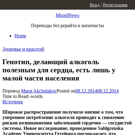
Skip to content
Вход
|
Регистрация
MixedNews
Переводы без рерайта и копипасты
Home
Здоровье и красота
0
Генотип, делающий алкоголь
полезным для сердца, есть лишь у
малой части населения
Перевод
Marat Akchulakov
Posted on
08.12.2014
08.12.2014
Time to Read:
-
words
Источник
Широкое распространение получило мнение о том, что
умеренное потребление алкоголя приводит к снижению
рисков возникновения заболеваний сердечно — сосудистой
системы. Новое исследование, проведенное
Sahlgrenska
Academy
Университета Гетеборга предполагает, что