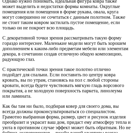
Однако нужно понимать, идеальная фигура ковра также
может выделить и недостатки формы комнаты. Округлые
помещения или помещения в форме рукава, овала, круга
могут совершенно не сочетаться с данным полотном. Также
не стоит таким ковром застилать пустое помещение, если
только он не покроет всю площадь.
С декоративной точки зрения рассматривать такую форму
гораздо интереснее. Маленькие модели могут быть хорошем
дополнением к каким-либо предметам мебели или элементам
декора, в сочетании создав отличную общую композицию,
радующую глаз.
С практической точки зрения такое полотно отлично
подойдет для спальни. Если поставить по центру ковра
кровать, вы по утрам, становясь на пол с любой стороны
кровати, всегда будете чувствовать мягкую гладь ворсового
покрытия, а не холодную поверхность паркета, линолеума
или ламината.
Как бы там ни было, подбирая ковер для своего дома, вы
всегда должны проконсультироваться со специалистом.
Грамотно выбранная форма, размер, цвет и рисунок изделия
преобразит и украсит ваш дом, придаст ему атмосферу тепла и
уюта в противном случае эффект может быть обратным. Но не
бойтесь экспериментов – дизайн вашей квартиры всегда