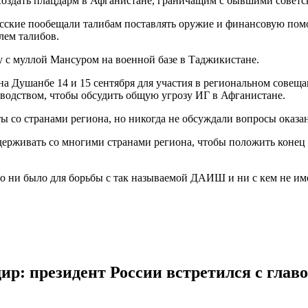
 создать плацдарм в Афганистане, граничащим с бывшими сове
усские пообещали талибам поставлять оружие и финансовую помо
лем талибов.
у с муллой Мансуром на военной базе в Таджикистане.
а Душанбе 14 и 15 сентября для участия в региональном совеща
оводством, чтобы обсудить общую угрозу ИГ в Афганистане.
ы со странами региона, но никогда не обсуждали вопросы оказа
держивать со многими странами региона, чтобы положить конец
о ни было для борьбы с так называемой ДАИШ и ни с кем не име
р: президент России встретился с глав