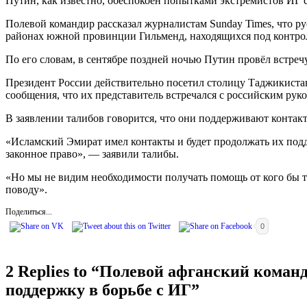
Путин, как известно, обеспокоен попытками экстремистов ИГ
Полевой командир рассказал журналистам Sunday Times, что р
районах южной провинции Гильменд, находящихся под контро
По его словам, в сентябре поздней ночью Путин провёл встреч
Президент России действительно посетил столицу Таджикистан
сообщения, что их представитель встречался с российским рук
В заявлении талибов говорится, что они поддерживают контакт
«Исламский Эмират имел контакты и будет продолжать их под
законное право», — заявили талибы.
«Но мы не видим необходимости получать помощь от кого бы т
поводу».
Поделиться...
0
2 Replies to “
Полевой афганский команди
поддержку в борьбе с ИГ
”