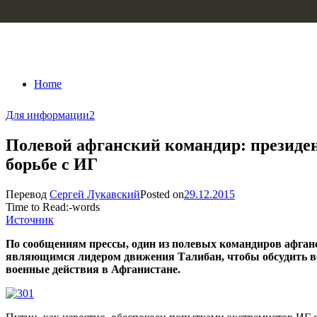
Skip to content
Home
Для информации
2
Полевой афганский командир: президен
борьбе с ИГ
Перевод
Сергей Лукавский
Posted on
29.12.2015
Time to Read:
-
words
Источник
По сообщениям прессы, один из полевых командиров афганс
являющимся лидером движения Талибан, чтобы обсудить во
военные действия в Афганистане.