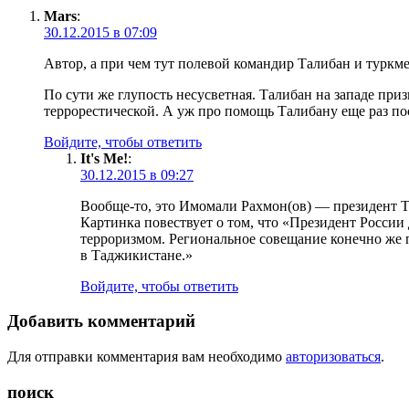
Mars
:
30.12.2015 в 07:09
Автор, а при чем тут полевой командир Талибан и туркм
По сути же глупость несусветная. Талибан на западе пр
террорестической. А уж про помощь Талибану еще раз по
Войдите, чтобы ответить
It's Me!
:
30.12.2015 в 09:27
Вообще-то, это Имомали Рахмон(ов) — президент Та
Картинка повествует о том, что «Президент России
терроризмом. Региональное совещание конечно же 
в Таджикистане.»
Войдите, чтобы ответить
Добавить комментарий
Для отправки комментария вам необходимо
авторизоваться
.
поиск