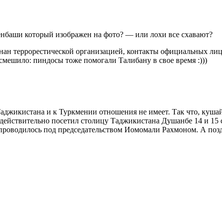
енбаши который изображен на фото? — или лохи все схавают?
изнан террорестической организацией, контакты официальных лиц
смешило: пиндосы тоже помогали Талибану в свое время :)))
джикистана и к Туркмении отношения не имеет. Так что, кушайт
 действительно посетил столицу Таджикистана Душанбе 14 и 15 
проводилось под председательством Иомомали Рахмоном. А позд