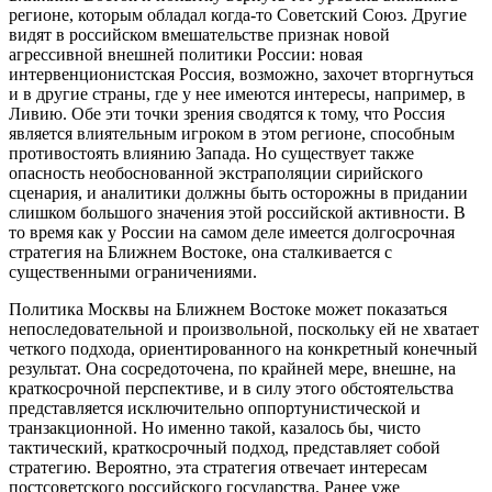
регионе, которым обладал когда-то Советский Союз. Другие
видят в российском вмешательстве признак новой
агрессивной внешней политики России: новая
интервенционистская Россия, возможно, захочет вторгнуться
и в другие страны, где у нее имеются интересы, например, в
Ливию. Обе эти точки зрения сводятся к тому, что Россия
является влиятельным игроком в этом регионе, способным
противостоять влиянию Запада. Но существует также
опасность необоснованной экстраполяции сирийского
сценария, и аналитики должны быть осторожны в придании
слишком большого значения этой российской активности. В
то время как у России на самом деле имеется долгосрочная
стратегия на Ближнем Востоке, она сталкивается с
существенными ограничениями.
Политика Москвы на Ближнем Востоке может показаться
непоследовательной и произвольной, поскольку ей не хватает
четкого подхода, ориентированного на конкретный конечный
результат. Она сосредоточена, по крайней мере, внешне, на
краткосрочной перспективе, и в силу этого обстоятельства
представляется исключительно оппортунистической и
транзакционной. Но именно такой, казалось бы, чисто
тактический, краткосрочный подход, представляет собой
стратегию. Вероятно, эта стратегия отвечает интересам
постсоветского российского государства. Ранее уже