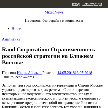
Skip to content
Вход
|
Регистрация
MixedNews
Переводы без рерайта и копипасты
Home
Аналитика
Rand Corporation: Ограниченность
российской стратегии на Ближнем
Востоке
Перевод
Игорь Абрамов
Posted on
14.05.2018
13.05.2018
Time to Read:
-
words
За почти три года российской интервенции в Сирии Москве
удалось предотвратить крах режима. С точки зрения
некоторых наблюдателей, это вмешательство наряду с
активизацией экономического и политического влияния во
всем регионе представляет собой возвращение России на
Ближний Восток и попытку вернуть тот уровень влияния в