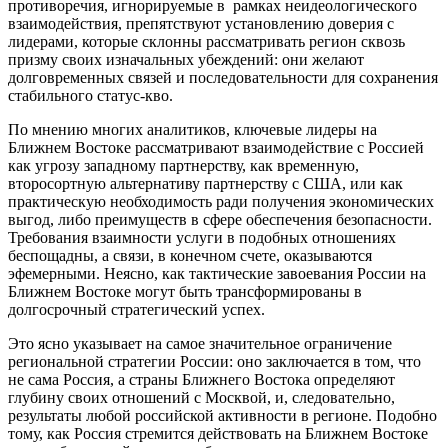
противоречия, игнорируемые в рамках неидеологического
взаимодействия, препятствуют установлению доверия с
лидерами, которые склонны рассматривать регион сквозь
призму своих изначальных убеждений: они желают
долговременных связей и последовательности для сохранения
стабильного статус-кво.
По мнению многих аналитиков, ключевые лидеры на
Ближнем Востоке рассматривают взаимодействие с Россией
как угрозу западному партнерству, как временную,
второсортную альтернативу партнерству с США, или как
практическую необходимость ради получения экономических
выгод, либо преимуществ в сфере обеспечения безопасности.
Требования взаимности услуги в подобных отношениях
беспощадны, а связи, в конечном счете, оказываются
эфемерными. Неясно, как тактические завоевания России на
Ближнем Востоке могут быть трансформированы в
долгосрочный стратегический успех.
Это ясно указывает на самое значительное ограничение
региональной стратегии России: оно заключается в том, что
не сама Россия, а страны Ближнего Востока определяют
глубину своих отношений с Москвой, и, следовательно,
результаты любой российской активности в регионе. Подобно
тому, как Россия стремится действовать на Ближнем Востоке