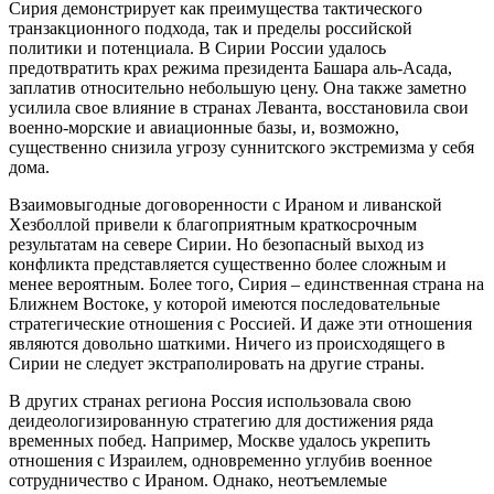
Сирия демонстрирует как преимущества тактического
транзакционного подхода, так и пределы российской
политики и потенциала. В Сирии России удалось
предотвратить крах режима президента Башара аль-Асада,
заплатив относительно небольшую цену. Она также заметно
усилила свое влияние в странах Леванта, восстановила свои
военно-морские и авиационные базы, и, возможно,
существенно снизила угрозу суннитского экстремизма у себя
дома.
Взаимовыгодные договоренности с Ираном и ливанской
Хезболлой привели к благоприятным краткосрочным
результатам на севере Сирии. Но безопасный выход из
конфликта представляется существенно более сложным и
менее вероятным. Более того, Сирия – единственная страна на
Ближнем Востоке, у которой имеются последовательные
стратегические отношения с Россией. И даже эти отношения
являются довольно шаткими. Ничего из происходящего в
Сирии не следует экстраполировать на другие страны.
В других странах региона Россия использовала свою
деидеологизированную стратегию для достижения ряда
временных побед. Например, Москве удалось укрепить
отношения с Израилем, одновременно углубив военное
сотрудничество с Ираном. Однако, неотъемлемые