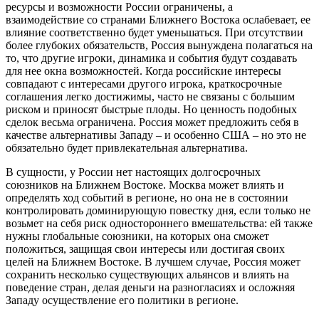
ресурсы и возможности России ограничены, а
взаимодействие со странами Ближнего Востока ослабевает, ее
влияние соответственно будет уменьшаться. При отсутствии
более глубоких обязательств, Россия вынуждена полагаться на
то, что другие игроки, динамика и события будут создавать
для нее окна возможностей. Когда российские интересы
совпадают с интересами другого игрока, краткосрочные
соглашения легко достижимы, часто не связаны с большим
риском и приносят быстрые плоды. Но ценность подобных
сделок весьма ограничена. Россия может предложить себя в
качестве альтернативы Западу – и особенно США – но это не
обязательно будет привлекательная альтернатива.
В сущности, у России нет настоящих долгосрочных
союзников на Ближнем Востоке. Москва может влиять и
определять ход событий в регионе, но она не в состоянии
контролировать доминирующую повестку дня, если только не
возьмет на себя риск одностороннего вмешательства: ей также
нужны глобальные союзники, на которых она сможет
положиться, защищая свои интересы или достигая своих
целей на Ближнем Востоке. В лучшем случае, Россия может
сохранить несколько существующих альянсов и влиять на
поведение стран, делая деньги на разногласиях и осложняя
Западу осуществление его политики в регионе.