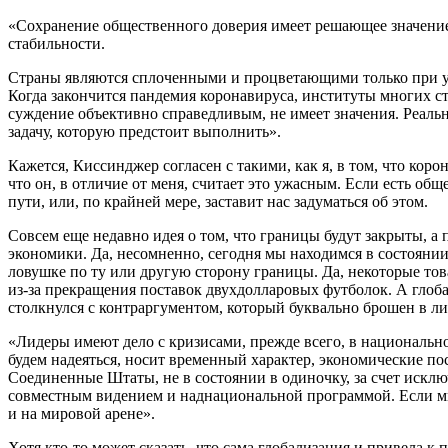
«Сохранение общественного доверия имеет решающее значение
стабильности.
Страны являются сплоченными и процветающими только при усл
Когда закончится пандемия коронавируса, институты многих с
суждение объективно справедливым, не имеет значения. Реальн
задачу, которую предстоит выполнить».
Кажется, Киссинджер согласен с такими, как я, в том, что кор
что он, в отличие от меня, считает это ужасным. Если есть о
пути, или, по крайней мере, заставит нас задуматься об этом.
Совсем еще недавно идея о том, что границы будут закрыты, а
экономики. Да, несомненно, сегодня мы находимся в состоянии 
ловушке по ту или другую сторону границы. Да, некоторые тов
из-за прекращения поставок двухдолларовых футболок. А глоб
столкнулся с контраргументом, который буквально брошен в ли
«Лидеры имеют дело с кризисами, прежде всего, в национально
будем надеяться, носит временный характер, экономические по
Соединенные Штаты, не в состоянии в одиночку, за счет искл
совместным видением и наднациональной программой. Если мы
и на мировой арене».
Хотя кто-то может сказать, что сама глобализация и привела к