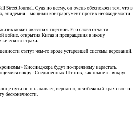
Street Journal. Судя по всему, он очень обеспокоен тем, что в
ано, эпидемия – мощный контраргумент против необходимости
 жизнь может оказаться тщетной. Его слова отчасти
й войне, открытия Китая и превращения в икону
зического страха.
 ценности статут чем-то вроде устаревшей системы верований,
ахронизмы» Киссинджера будут по-прежнему нарастать,
щающимися вокруг Соединенных Штатов, как планеты вокруг
конце пути он оплакивает, вероятно, неизбежный крах своего
гу бесконечности.