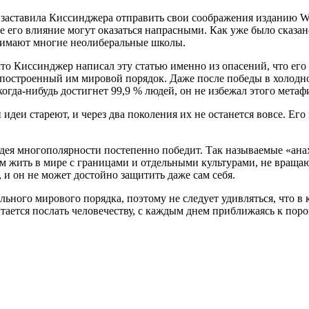
заставила Киссинджера отправить свои соображения изданию Wall 
се его влияние могут оказаться напрасными. Как уже было сказ
ринимают многие неолиберальные школы.
 что Киссинджер написал эту статью именно из опасений, что его
 построенный им мировой порядок. Даже после победы в холодно
гда-нибудь достигнет 99,9 % людей, он не избежал этого метафи
деи стареют, и через два поколения их не останется вовсе. Его
 идея многополярности постепенно победит. Так называемые «ан
жем жить в мире с границами и отдельными культурами, не вра
и он не может достойно защитить даже сам себя.
ного мирового порядка, поэтому не следует удивляться, что в 
тается послать человечеству, с каждым днем приближаясь к поро