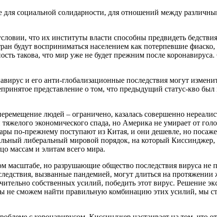
 для социальной солидарности, для отношений между различны
овии, что их институты власти способны предвидеть бедствия, 
тран будут восприниматься населением как потерпевшие фиаско,
ость такова, что мир уже не будет прежним после коронавируса.
онавирус и его анти-глобализационные последствия могут изменит
бщепринятое представление о том, что предыдущий статус-кво бы
 перемещение людей – ограничено, казалась совершенно нереалис
тяжелого экономического спада, но Америка не умирает от голод
ары по-прежнему поступают из Китая, и они дешевле, но посажен
альный либеральный мировой порядок, на который Киссинджер, к
цо массам и элитам всего мира.
м масштабе, но разрушающие общество последствия вируса не пр
следствия, вызванные пандемией, могут длиться на протяжении 
ючительно собственных усилий, победить этот вирус. Решение э
 не сможем найти правильную комбинацию этих усилий, мы сто
 проблеме с коронавирусом, Киссинджер настаивает на том, что о