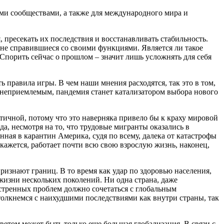
ми сообществами, а также для международного мира и
пресекать их последствия и восстанавливать стабильность.
 не справившиеся со своими функциями. Является ли такое
 Спорить сейчас о прошлом – значит лишь усложнять для себя
ь правила игры. В чем наши мнения расходятся, так это в том,
л неприемлемым, пандемия станет катализатором выбора нового
тичной, потому что это наверняка привело бы к краху мировой
а, несмотря на то, что трудовые мигранты оказались в
ная в карантин Америка, судя по всему, далека от катастрофы
ажется, работает почти всю свою взрослую жизнь, наконец,
изнают границ. В то время как удар по здоровью населения,
жизни нескольких поколений. Ни одна страна, даже
кстренных проблем должно сочетаться с глобальным
лкнемся с наихудшими последствиями как внутри страны, так
тветом может быть только еще большая глобализация. В связи с