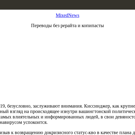
MixedNews
Переводы без рерайта и копипасты
-19, безусловно, заслуживают внимания. Киссинджер, как круп
нный взгляд на происходящее изнутри вашингтонской политичес
самых влиятельных и информированных людей, в свои девяносто 
онавирусом успокоится.
зыв к возвращению докризисного статус-кво в качестве плана д