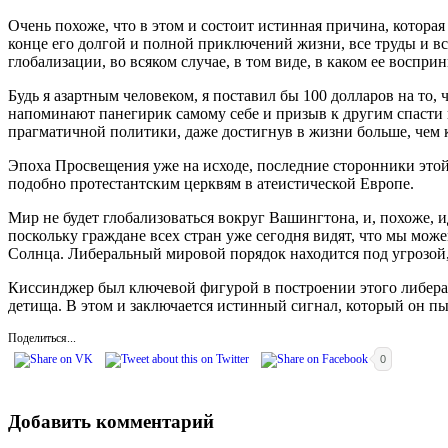
Очень похоже, что в этом и состоит истинная причина, которая 
конце его долгой и полной приключений жизни, все труды и в
глобализации, во всяком случае, в том виде, в каком ее восп
Будь я азартным человеком, я поставил бы 100 долларов на то,
напоминают панегирик самому себе и призыв к другим спасти
прагматичной политики, даже достигнув в жизни больше, чем ко
Эпоха Просвещения уже на исходе, последние сторонники этой и
подобно протестантским церквям в атеистической Европе.
Мир не будет глобализоваться вокруг Вашингтона, и, похоже,
поскольку граждане всех стран уже сегодня видят, что мы мо
Солнца. Либеральный мировой порядок находится под угрозой, 
Киссинджер был ключевой фигурой в построении этого либераль
детища. В этом и заключается истинный сигнал, который он пы
Поделиться...
0
Добавить комментарий