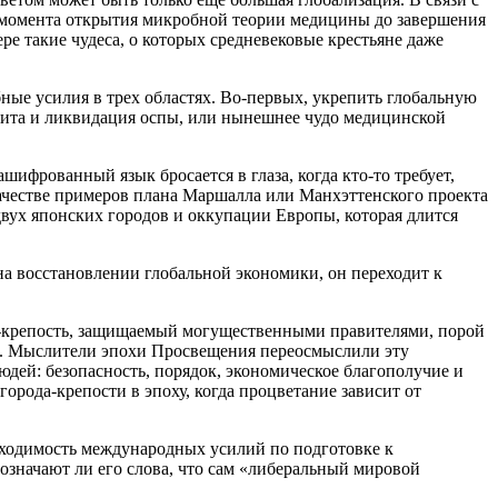
 момента открытия микробной теории медицины до завершения
е такие чудеса, о которых средневековые крестьяне даже
ые усилия в трех областях. Во-первых, укрепить глобальную
ита и ликвидация оспы, или нынешнее чудо медицинской
шифрованный язык бросается в глаза, когда кто-то требует,
честве примеров плана Маршалла или Манхэттенского проекта
двух японских городов и оккупации Европы, которая длится
на восстановлении глобальной экономики, он переходит к
д-крепость, защищаемый могущественными правителями, порой
га. Мыслители эпохи Просвещения переосмыслили эту
юдей: безопасность, порядок, экономическое благополучие и
орода-крепости в эпоху, когда процветание зависит от
бходимость международных усилий по подготовке к
означают ли его слова, что сам «либеральный мировой