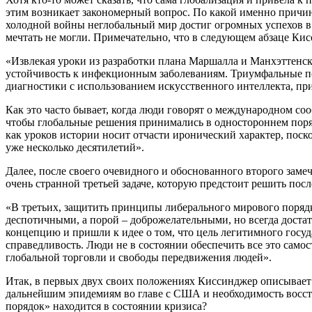
этим возникает закономерный вопрос. По какой именно причи
холодной войны неглобальный мир достиг огромных успехов в п
мечтать не могли. Примечательно, что в следующем абзаце Кис
«Извлекая уроки из разработки плана Маршалла и Манхэттенс
устойчивость к инфекционным заболеваниям. Триумфальные по
диагностики с использованием искусственного интеллекта, при
Как это часто бывает, когда люди говорят о международном соо
чтобы глобальные решения принимались в одностороннем поря
как уроков истории носит отчасти иронический характер, поск
уже несколько десятилетий».
Далее, после своего очевидного и обоснованного второго заме
очень странной третьей задаче, которую предстоит решить пос
«В третьих, защитить принципы либерального мирового поряд
деспотичными, а порой – доброжелательными, но всегда дост
концепцию и пришли к идее о том, что цель легитимного госуд
справедливость. Люди не в состоянии обеспечить все это самос
глобальной торговли и свободы передвижения людей».
Итак, в первых двух своих положениях Киссинджер описывает
дальнейшим эпидемиям во главе с США и необходимость восста
порядок» находится в состоянии кризиса?