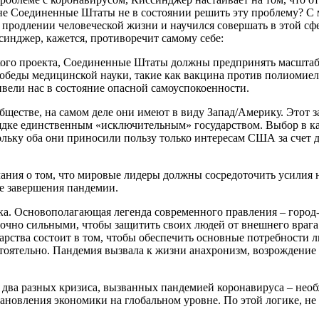
не Соединенные Штаты не в состоянии решить эту проблему? С
родлении человеческой жизни и научился совершать в этой сфер
синджер, кажется, противоречит самому себе:
кого проекта, Соединенные Штаты должны предпринять масштабн
беды медицинской науки, такие как вакцина против полиомиел
вели нас в состояние опасной самоуспокоенности.
бществе, на самом деле они имеют в виду Запад/Америку. Этот за
дке единственным «исключительным» государством. Выбор в ка
ольку оба они приносили пользу только интересам США за счет 
чания о том, что мировые лидеры должны сосредоточить усилия 
ле завершения пандемии.
ка. Основополагающая легенда современного правления – горо
аточно сильными, чтобы защитить своих людей от внешнего вра
арства состоит в том, чтобы обеспечить основные потребности л
тоятельно. Пандемия вызвала к жизни анахронизм, возрождение г
 два разных кризиса, вызванных пандемией коронавируса – нео
новления экономики на глобальном уровне. По этой логике, не 