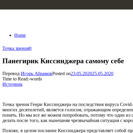
Skip to content
Home
Точка зрения
0
Панегирик Киссинджера самому себе
Перевод
Игорь Абрамов
Posted on
23.05.2020
25.05.2020
Time to Read:
-
words
Источник
Точка зрения Генри Киссинджера на последствия вируса Covid
многих десятилетий, является голосом, отражающим определе
понять. Но мы все же можем попробовать, потому что один из 
делать после того, как нынешняя чрезвычайная ситуация с кор
Похоже, в целом послание Киссинджера представляет собой при