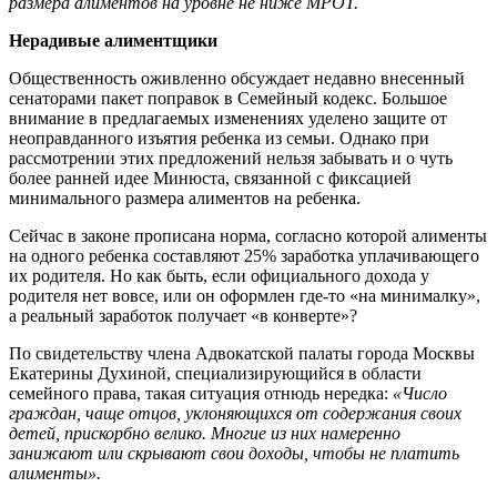
размера алиментов на уровне не ниже МРОТ.
Нерадивые алиментщики
Общественность оживленно обсуждает недавно внесенный
сенаторами пакет поправок в Семейный кодекс. Большое
внимание в предлагаемых изменениях уделено защите от
неоправданного изъятия ребенка из семьи. Однако при
рассмотрении этих предложений нельзя забывать и о чуть
более ранней идее Минюста, связанной с фиксацией
минимального размера алиментов на ребенка.
Сейчас в законе прописана норма, согласно которой алименты
на одного ребенка составляют 25% заработка уплачивающего
их родителя. Но как быть, если официального дохода у
родителя нет вовсе, или он оформлен где-то «на минималку»,
а реальный заработок получает «в конверте»?
По свидетельству члена Адвокатской палаты города Москвы
Екатерины Духиной, специализирующийся в области
семейного права, такая ситуация отнюдь нередка:
«Число
граждан, чаще отцов, уклоняющихся от содержания своих
детей, прискорбно велико. Многие из них намеренно
занижают или скрывают свои доходы, чтобы не платить
алименты».