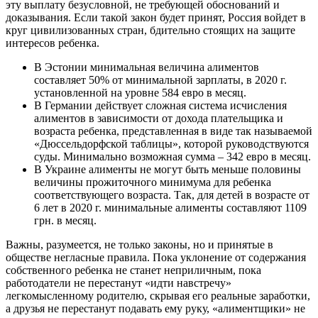
эту выплату безусловной, не требующей обоснований и
доказывания. Если такой закон будет принят, Россия войдет в
круг цивилизованных стран, бдительно стоящих на защите
интересов ребенка.
В Эстонии минимальная величина алиментов
составляет 50% от минимальной зарплаты, в 2020 г.
установленной на уровне 584 евро в месяц.
В Германии действует сложная система исчисления
алиментов в зависимости от дохода плательщика и
возраста ребенка, представленная в виде так называемой
«Дюссельдорфской таблицы», которой руководствуются
суды. Минимально возможная сумма – 342 евро в месяц.
В Украине алименты не могут быть меньше половины
величины прожиточного минимума для ребенка
соответствующего возраста. Так, для детей в возрасте от
6 лет в 2020 г. минимальные алименты составляют 1109
грн. в месяц.
Важны, разумеется, не только законы, но и принятые в
обществе негласные правила. Пока уклонение от содержания
собственного ребенка не станет неприличным, пока
работодатели не перестанут «идти навстречу»
легкомысленному родителю, скрывая его реальные заработки,
а друзья не перестанут подавать ему руку, «алиментщики» не