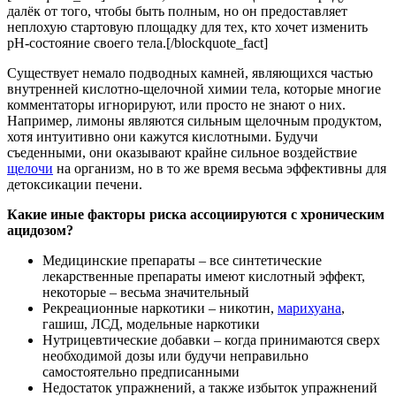
далёк от того, чтобы быть полным, но он предоставляет
неплохую стартовую площадку для тех, кто хочет изменить
рН-состояние своего тела.[/blockquote_fact]
Существует немало подводных камней, являющихся частью
внутренней кислотно-щелочной химии тела, которые многие
комментаторы игнорируют, или просто не знают о них.
Например, лимоны являются сильным щелочным продуктом,
хотя интуитивно они кажутся кислотными. Будучи
съеденными, они оказывают крайне сильное воздействие
щелочи
на организм, но в то же время весьма эффективны для
детоксикации печени.
Какие иные факторы риска ассоциируются с хроническим
ацидозом?
Медицинские препараты – все синтетические
лекарственные препараты имеют кислотный эффект,
некоторые – весьма значительный
Рекреационные наркотики – никотин,
марихуана
,
гашиш, ЛСД, модельные наркотики
Нутрицевтические добавки – когда принимаются сверх
необходимой дозы или будучи неправильно
самостоятельно предписанными
Недостаток упражнений, а также избыток упражнений