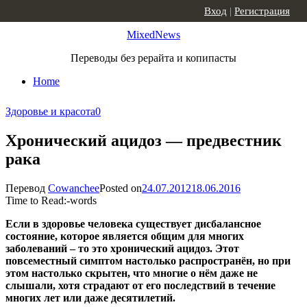
Skip to content
Вход
|
Регистрация
MixedNews
Переводы без рерайта и копипасты
Home
Здоровье и красота
0
Хронический ацидоз — предвестник
рака
Перевод
Cowanchee
Posted on
24.07.2012
18.06.2016
Time to Read:
-
words
Если в здоровье человека существует дисбалансное
состояние, которое является общим для многих
заболеваний – то это хронический ацидоз. Этот
повсеместный симптом настолько распространён, но при
этом настолько скрытен, что многие о нём даже не
слышали, хотя страдают от его последствий в течение
многих лет или даже десятилетий.