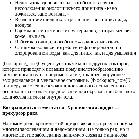
Недостаток здорового сна – особенно в случае
несоблюдения биологического принципа «Рано
ложиться, рано вставать»
Воздействие внешних загрязнений – из пищи, воды,
воздуха
Одежда из синтетических материалов, которая мешает
коже «дышать»
Избыток солнца, и особенно – солнечные ожоги
Слишком большое потребление фторированной и
хлорированной воды, как для питья, так и для умывания
[blockquote_note]Существует также много других факторов,
которые приводят к повышенному кислотообразованию
внутри организма – например такие, как превалирующее
эмоциональное и ментальное состояние. [/blockquote_note]К
примеру, человек в состоянии постоянного повышенного
беспокойства создаёт предпосылки для образования большого
количества кислоты внутри тела.
Возвращаясь к теме статьи: Хронический ацидоз —
прекурсор рака
На самом деле, хронический ацидоз является прекурсором ко
многим заболеваниям и недомоганиям. Не только рак, но и
многие другие заболевания напрямую связаны с ацидозом