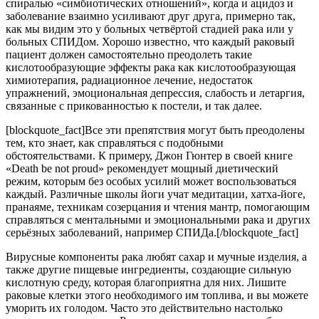
спиралью «симбиотических отношений», когда и ацидоз и
заболевание взаимно усиливают друг друга, примерно так,
как мы видим это у больных четвёртой стадией рака или у
больных СПИДом. Хорошо известно, что каждый раковый
пациент должен самостоятельно преодолеть такие
кислотообразующие эффекты рака как кислотообразующая
химиотерапия, радиационное лечение, недостаток
упражнений, эмоциональная депрессия, слабость и летаргия,
связанные с прикованностью к постели, и так далее.
[blockquote_fact]Все эти препятствия могут быть преодолены
тем, кто знает, как справляться с подобными
обстоятельствами. К примеру, Джон Гюнтер в своей книге
«Death be not proud» рекомендует мощный диетический
режим, которым без особых усилий может воспользоваться
каждый. Различные школы йоги учат медитации, хатха-йоге,
пранаяме, техникам созерцания и чтения мантр, помогающим
справляться с ментальными и эмоциональными рака и других
серьёзных заболеваний, например СПИДа.[/blockquote_fact]
Вирусные компоненты рака любят сахар и мучные изделия, а
также другие пищевые ингредиенты, создающие сильную
кислотную среду, которая благоприятна для них. Лишите
раковые клетки этого необходимого им топлива, и вы можете
уморить их голодом. Часто это действительно настолько