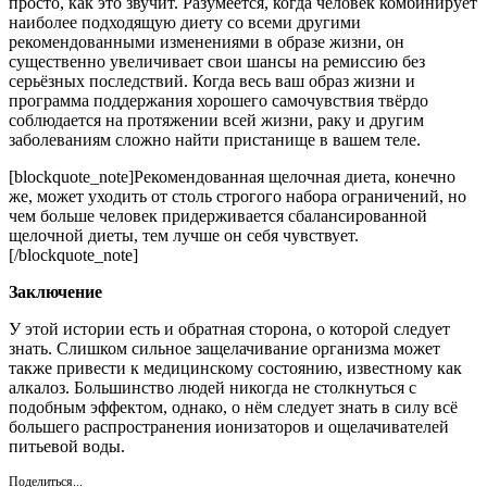
просто, как это звучит. Разумеется, когда человек комбинирует
наиболее подходящую диету со всеми другими
рекомендованными изменениями в образе жизни, он
существенно увеличивает свои шансы на ремиссию без
серьёзных последствий. Когда весь ваш образ жизни и
программа поддержания хорошего самочувствия твёрдо
соблюдается на протяжении всей жизни, раку и другим
заболеваниям сложно найти пристанище в вашем теле.
[blockquote_note]Рекомендованная щелочная диета, конечно
же, может уходить от столь строгого набора ограничений, но
чем больше человек придерживается сбалансированной
щелочной диеты, тем лучше он себя чувствует.
[/blockquote_note]
Заключение
У этой истории есть и обратная сторона, о которой следует
знать. Слишком сильное защелачивание организма может
также привести к медицинскому состоянию, известному как
алкалоз. Большинство людей никогда не столкнуться с
подобным эффектом, однако, о нём следует знать в силу всё
большего распространения ионизаторов и ощелачивателей
питьевой воды.
Поделиться...