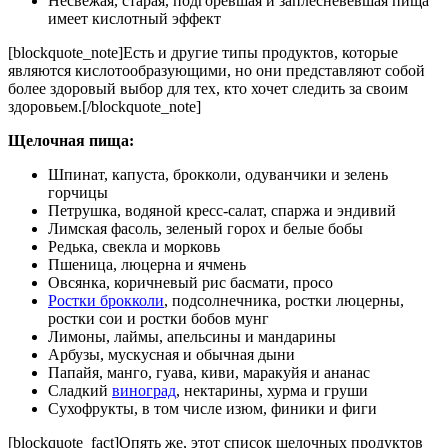
Несвежая, старая, подгоревшая и заплесневевшая пища
имеет кислотный эффект
[blockquote_note]Есть и другие типы продуктов, которые
являются кислотообразующими, но они представляют собой
более здоровый выбор для тех, кто хочет следить за своим
здоровьем.[/blockquote_note]
Щелочная пища:
Шпинат, капуста, брокколи, одуванчики и зелень
горчицы
Петрушка, водяной кресс-салат, спаржа и эндивий
Лимская фасоль, зеленый горох и белые бобы
Редька, свекла и морковь
Пшеница, люцерна и ячмень
Овсянка, коричневый рис басмати, просо
Ростки брокколи
, подсолнечника, ростки люцерны,
ростки сои и ростки бобов мунг
Лимоны, лаймы, апельсины и мандарины
Арбузы, мускусная и обычная дыни
Папайя, манго, гуава, киви, маракуйя и ананас
Сладкий
виноград
, нектарины, хурма и груши
Сухофрукты, в том числе изюм, финики и фиги
[blockquote_fact]Опять же, этот список щелочных продуктов