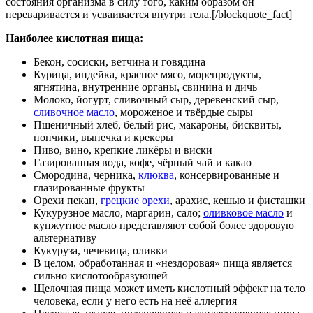
состояния организма в силу того, каким образом он
переваривается и усваивается внутри тела.[/blockquote_fact]
Наиболее кислотная пища:
Бекон, сосиски, ветчина и говядина
Курица, индейка, красное мясо, морепродукты,
ягнятина, внутренние органы, свинина и дичь
Молоко, йогурт, сливочный сыр, деревенский сыр,
сливочное масло
, мороженое и твёрдые сыры
Пшеничный хлеб, белый рис, макароны, бисквиты,
пончики, выпечка и крекеры
Пиво, вино, крепкие ликёры и виски
Газированная вода, кофе, чёрный чай и какао
Смородина, черника,
клюква
, консервированные и
глазированные фрукты
Орехи пекан,
грецкие орехи
, арахис, кешью и фисташки
Кукурузное масло, маргарин, сало;
оливковое масло
и
кунжутное масло представляют собой более здоровую
альтернативу
Кукуруза, чечевица, оливки
В целом, обработанная и «нездоровая» пища является
сильно кислотообразующей
Щелочная пища может иметь кислотный эффект на тело
человека, если у него есть на неё аллергия